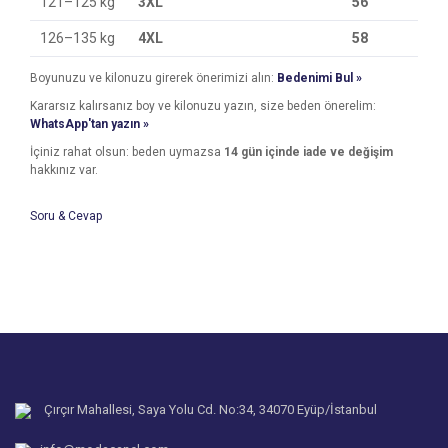
121–125 kg
3XL
56
126–135 kg
4XL
58
Boyunuzu ve kilonuzu girerek önerimizi alın:
Bedenimi Bul »
Kararsız kalırsanız boy ve kilonuzu yazın, size beden önerelim:
WhatsApp'tan yazın »
İçiniz rahat olsun: beden uymazsa
14 gün içinde iade ve değişim
hakkınız var.
Soru & Cevap
Bu ürünün fiyat bilgisi, resim, ürün açıklamalarında ve diğer
konularda yetersiz gördüğünüz noktaları öneri formunu
Bu ürüne ilk yorumu siz yapın!
kullanarak tarafımıza iletebilirsiniz.
Ürün hakkında henüz soru sorulmamış.
Görüş ve önerileriniz için teşekkür ederiz.
Yorum Yaz
Ürün resmi kalitesiz, bozuk veya görüntülenemiyor.
Soru Sor
Ürün açıklamasında eksik bilgiler bulunuyor.
Ürün bilgilerinde hatalar bulunuyor.
Çırçır Mahallesi, Saya Yolu Cd. No:34, 34070 Eyüp/İstanbul
Ürün fiyatı diğer sitelerden daha pahalı.