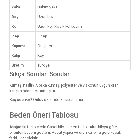
Yaka
Hakim yaka
Boy
Uzun boy
Kol
Uzun kol, klasik kol kesimi
Cep
3 cep
Kapama
Ön çıt çıt
Kalıp
Bay
Üretim
Türkiye
Sıkça Sorulan Sorular
Kumaşı nedir?
Alpaka kumaş; polyester ve viskonun uygun oranlı
karışımından dokunmuştur.
Kaç cep var?
Önlük üzerinde 3 cep bulunur.
Beden Öneri Tablosu
Aşağıdaki tablo Moda Canel kilo–beden tablosudur; kiloya göre
önerilen bedeni gösterir. Vücut yapısı ve ürün kalıbına göre küçük
farklılıklar olabilir.