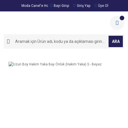
Moda Canel'e Hoşgeldiniz!
Bayi Girişi
Giriş Yap
Üye Ol
ARA