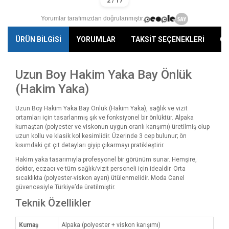
Yorumlar tarafımızdan doğrulanmıştır.
ÜRÜN BİLGİSİ
YORUMLAR
TAKSİT SEÇENEKLERİ
ÖN
Uzun Boy Hakim Yaka Bay Önlük
(Hakim Yaka)
Uzun Boy Hakim Yaka Bay Önlük (Hakim Yaka), sağlık ve vizit
ortamları için tasarlanmış şık ve fonksiyonel bir önlüktür. Alpaka
kumaştan (polyester ve viskonun uygun oranlı karışımı) üretilmiş olup
uzun kollu ve klasik kol kesimlidir. Üzerinde 3 cep bulunur; ön
kısımdaki çıt çıt detayları giyip çıkarmayı pratikleştirir.
Hakim yaka tasarımıyla profesyonel bir görünüm sunar. Hemşire,
doktor, eczacı ve tüm sağlık/vizit personeli için idealdir. Orta
sıcaklıkta (polyester-viskon ayarı) ütülenmelidir. Moda Canel
güvencesiyle Türkiye’de üretilmiştir.
Teknik Özellikler
Kumaş
Alpaka (polyester + viskon karışımı)