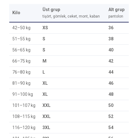
Üst grup
Alt grup
Kilo
tişört, gömlek, ceket, mont, kaban
pantolon
42–50 kg
XS
36
51–55 kg
S
38
56–65 kg
S
40
66–75 kg
M
42
76–80 kg
L
44
81–90 kg
XL
46
91–100 kg
XL
48
101–107 kg
XXL
50
108–115 kg
XXL
52
116–120 kg
3XL
54