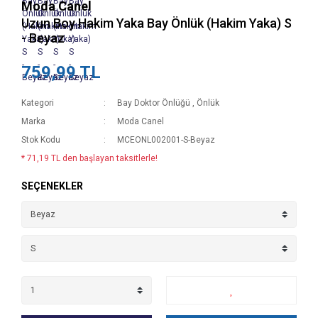
Moda Canel
Uzun Boy Hakim Yaka Bay Önlük (Hakim Yaka) S
- Beyaz
759,99 TL
Kategori
Bay Doktor Önlüğü
,
Önlük
Marka
Moda Canel
Stok Kodu
MCEONL002001-S-Beyaz
* 71,19 TL den başlayan taksitlerle!
SEÇENEKLER