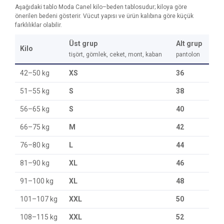
Aşağıdaki tablo Moda Canel kilo–beden tablosudur; kiloya göre
önerilen bedeni gösterir. Vücut yapısı ve ürün kalıbına göre küçük
farklılıklar olabilir.
Üst grup
Alt grup
Kilo
tişört, gömlek, ceket, mont, kaban
pantolon
42–50 kg
XS
36
51–55 kg
S
38
56–65 kg
S
40
66–75 kg
M
42
76–80 kg
L
44
81–90 kg
XL
46
91–100 kg
XL
48
101–107 kg
XXL
50
108–115 kg
XXL
52