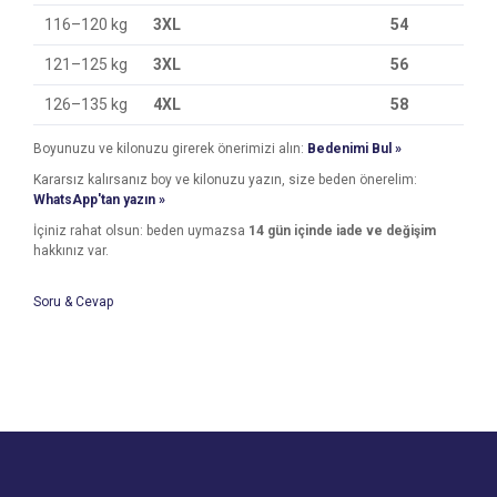
116–120 kg
3XL
54
121–125 kg
3XL
56
126–135 kg
4XL
58
Boyunuzu ve kilonuzu girerek önerimizi alın:
Bedenimi Bul »
Kararsız kalırsanız boy ve kilonuzu yazın, size beden önerelim:
WhatsApp'tan yazın »
İçiniz rahat olsun: beden uymazsa
14 gün içinde iade ve değişim
hakkınız var.
Soru & Cevap
Bu ürünün fiyat bilgisi, resim, ürün açıklamalarında ve diğer
konularda yetersiz gördüğünüz noktaları öneri formunu
Bu ürüne ilk yorumu siz yapın!
kullanarak tarafımıza iletebilirsiniz.
Ürün hakkında henüz soru sorulmamış.
Görüş ve önerileriniz için teşekkür ederiz.
Yorum Yaz
Ürün resmi kalitesiz, bozuk veya görüntülenemiyor.
Soru Sor
Ürün açıklamasında eksik bilgiler bulunuyor.