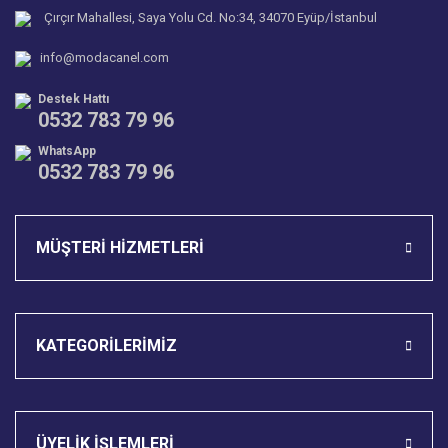
Ürün bilgilerinde hatalar bulunuyor.
Çırçır Mahallesi, Saya Yolu Cd. No:34, 34070 Eyüp/İstanbul
Ürün fiyatı diğer sitelerden daha pahalı.
info@modacanel.com
Bu ürüne benzer farklı alternatifler olmalı.
Destek Hattı
0532 783 79 96
WhatsApp
0532 783 79 96
Gönder
MÜŞTERİ HİZMETLERİ
KATEGORİLERİMİZ
ÜYELİK İŞLEMLERİ