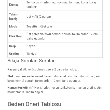
Terikoton – terletmez, solmaz, formunu korur, kolay
Kumaş
ütülenir
Takım
Üst + Alt (2 parça)
İçeriği
Model
Tesettür nöbet takımı
Üst parçanın boyu normal cerrahi takımlardan 12 cm
Etek Boyu
daha uzundur
Kalıp
Bayan
Üretim
Türkiye
Sıkça Sorulan Sorular
Kaç parça?
Alt ve üst olmak üzere 2 parçadan oluşur.
Etek boyu ne kadar uzun?
Tesettürlü nöbet takımlarında üst parçanın
boyu normal cerrahi takımlardan 12 cm daha uzundur.
Kumaşı terletir mi?
Hayır, terletmeyen terikoton kumaştan üretilir; gün
boyu ferah kullanım sağlar.
Beden Öneri Tablosu