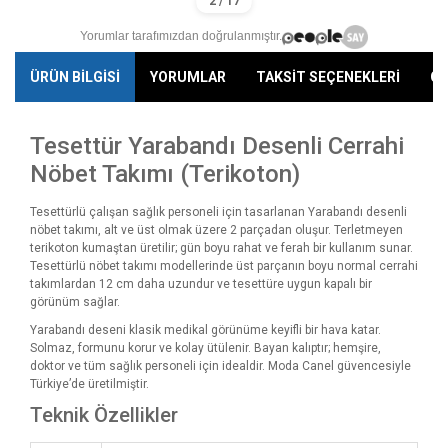
Yorumlar tarafımızdan doğrulanmıştır.
ÜRÜN BİLGİSİ
YORUMLAR
TAKSİT SEÇENEKLERİ
ÖN
Tesettür Yarabandı Desenli Cerrahi
Nöbet Takımı (Terikoton)
Tesettürlü çalışan sağlık personeli için tasarlanan Yarabandı desenli
nöbet takımı, alt ve üst olmak üzere 2 parçadan oluşur. Terletmeyen
terikoton kumaştan üretilir; gün boyu rahat ve ferah bir kullanım sunar.
Tesettürlü nöbet takımı modellerinde üst parçanın boyu normal cerrahi
takımlardan 12 cm daha uzundur ve tesettüre uygun kapalı bir
görünüm sağlar.
Yarabandı deseni klasik medikal görünüme keyifli bir hava katar.
Solmaz, formunu korur ve kolay ütülenir. Bayan kalıptır; hemşire,
doktor ve tüm sağlık personeli için idealdir. Moda Canel güvencesiyle
Türkiye’de üretilmiştir.
Teknik Özellikler