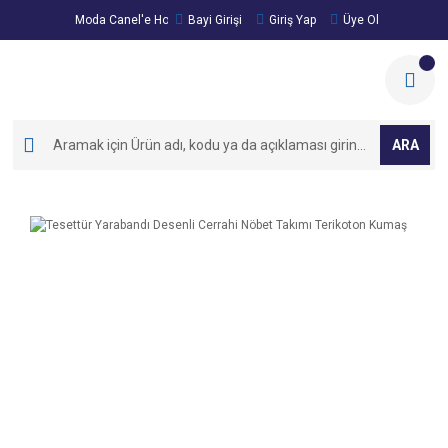
Moda Canel'e Hoşgeldiniz!
Bayi Girişi
Giriş Yap
Üye Ol
ARA