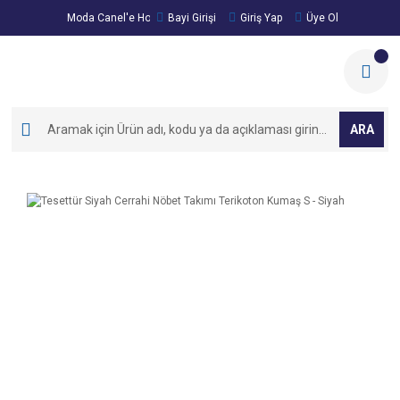
Moda Canel'e Hoşgeldiniz!
Bayi Girişi
Giriş Yap
Üye Ol
ARA