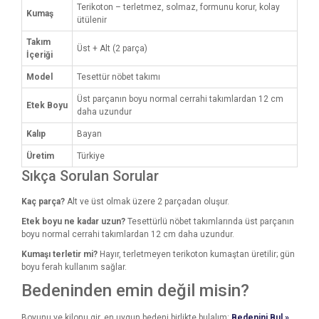
Terikoton – terletmez, solmaz, formunu korur, kolay
Kumaş
ütülenir
Takım
Üst + Alt (2 parça)
İçeriği
Model
Tesettür nöbet takımı
Üst parçanın boyu normal cerrahi takımlardan 12 cm
Etek Boyu
daha uzundur
Kalıp
Bayan
Üretim
Türkiye
Sıkça Sorulan Sorular
Kaç parça?
Alt ve üst olmak üzere 2 parçadan oluşur.
Etek boyu ne kadar uzun?
Tesettürlü nöbet takımlarında üst parçanın
boyu normal cerrahi takımlardan 12 cm daha uzundur.
Kumaşı terletir mi?
Hayır, terletmeyen terikoton kumaştan üretilir; gün
boyu ferah kullanım sağlar.
Bedeninden emin değil misin?
Boyunu ve kilonu gir, en uygun bedeni birlikte bulalım:
Bedenini Bul »