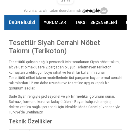
Yorumlar tarafımızdan doğrulanmıştır.
ÜRÜN BİLGİSİ
YORUMLAR
TAKSİT SEÇENEKLERİ
ÖN
Tesettür Siyah Cerrahi Nöbet
Takımı (Terikoton)
Tesettürlü çalışan sağlık personeli için tasarlanan Siyah nöbet takımı,
alt ve üst olmak üzere 2 parçadan oluşur. Terletmeyen terikoton
kumaştan üretilir; gün boyu rahat ve ferah bir kullanım sunar.
Tesettürlü nöbet takımı modellerinde üst parçanın boyu normal cerrahi
takımlardan 12 cm daha uzundur ve tesettüre uygun kapalı bir
görünüm sağlar.
Sade Siyah rengiyle profesyonel ve şık bir medikal görünüm sunar.
Solmaz, formunu korur ve kolay ütülenir. Bayan kalıptır; hemşire,
doktor ve tüm sağlık personeli için idealdir. Moda Canel güvencesiyle
Türkiye’de üretilmiştir.
Teknik Özellikler