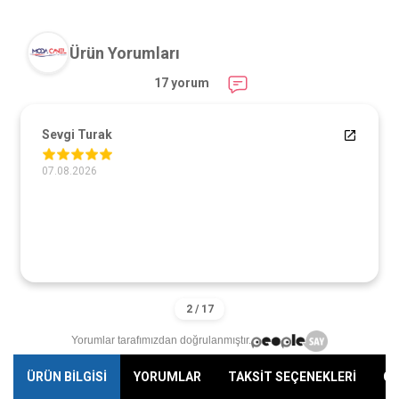
Ürün Yorumları
17 yorum
Sevgi Turak
07.08.2026
Yorumlar tarafımızdan doğrulanmıştır.
ÜRÜN BİLGİSİ
YORUMLAR
TAKSİT SEÇENEKLERİ
ÖN