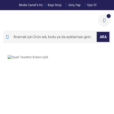
Moda Canel'e Hoşgeldiniz!
Bayi Girişi
Giriş Yap
Üye Ol
ARA