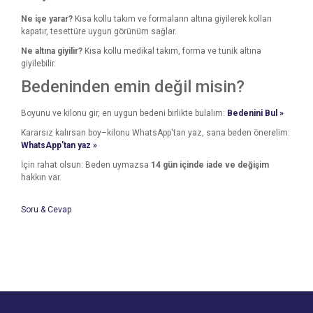
Ne işe yarar?
Kısa kollu takım ve formaların altına giyilerek kolları
kapatır, tesettüre uygun görünüm sağlar.
Ne altına giyilir?
Kısa kollu medikal takım, forma ve tunik altına
giyilebilir.
Bedeninden emin değil misin?
Boyunu ve kilonu gir, en uygun bedeni birlikte bulalım:
Bedenini Bul »
Kararsız kalırsan boy–kilonu WhatsApp'tan yaz, sana beden önerelim:
WhatsApp'tan yaz »
İçin rahat olsun: Beden uymazsa
14 gün içinde iade ve değişim
hakkın var.
Soru & Cevap
Bu ürünün fiyat bilgisi, resim, ürün açıklamalarında ve diğer
konularda yetersiz gördüğünüz noktaları öneri formunu
Bu ürüne ilk yorumu siz yapın!
kullanarak tarafımıza iletebilirsiniz.
Ürün hakkında henüz soru sorulmamış.
Görüş ve önerileriniz için teşekkür ederiz.
Yorum Yaz
Ürün resmi kalitesiz, bozuk veya görüntülenemiyor.
Soru Sor