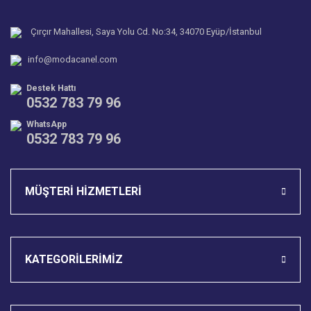
Ürün açıklamasında eksik bilgiler bulunuyor.
Ürün bilgilerinde hatalar bulunuyor.
Çırçır Mahallesi, Saya Yolu Cd. No:34, 34070 Eyüp/İstanbul
Ürün fiyatı diğer sitelerden daha pahalı.
info@modacanel.com
Bu ürüne benzer farklı alternatifler olmalı.
Destek Hattı
0532 783 79 96
WhatsApp
0532 783 79 96
Gönder
MÜŞTERİ HİZMETLERİ
KATEGORİLERİMİZ