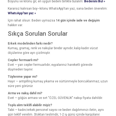
Boyunu ve kilonu gir, en uygun bedeni birlikte bulalım:
Bedenini Bul »
Kararsız kalırsan boy–kilonu WhatsApp'tan yaz, sana beden önerelim:
WhatsApp'tan yaz »
İçin rahat olsun: Beden uymazsa
14 gün içinde iade ve değişim
hakkın var.
Sıkça Sorulan Sorular
Erkek modelinden farkı nedir?
Kumaş, gramaj, renk ve nakışlar birebir aynıdır; kalıp kadın vücut
ölçülerine göre ayrı çizilmiştir.
Cepler fermuarlı mı?
Evet — yan cepler fermuarlıdır; eşyalarınız hareketli görevde
düşmeden taşınır.
Tüylenme yapar mı?
Hayır — antipilling kumaş yıkama ve sürtünmeyle boncuklanmaz; uzun
süre yeni görünür.
Arma ve nakış dahil mi?
Evet — göğüs arması ve sırt "ÖZEL GÜVENLİK" nakışı fiyata dahildir.
Toplu alım teklifi alabilir miyiz?
Tabii — kadın/erkek personel sayısı ve beden dağılımınızı iletin, aynı
gün teklif verelim. Stoktan teslimdir, 1-2 iş günü içinde kargolanır.