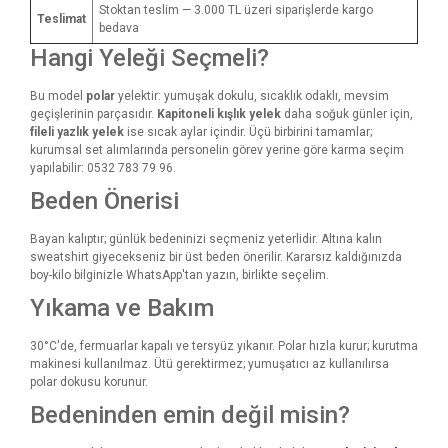
Stoktan teslim — 3.000 TL üzeri siparişlerde kargo
Teslimat
bedava
Hangi Yeleği Seçmeli?
Bu model
polar
yelektir: yumuşak dokulu, sıcaklık odaklı, mevsim
geçişlerinin parçasıdır.
Kapitoneli kışlık yelek
daha soğuk günler için,
fileli yazlık yelek
ise sıcak aylar içindir. Üçü birbirini tamamlar;
kurumsal set alımlarında personelin görev yerine göre karma seçim
yapılabilir: 0532 783 79 96.
Beden Önerisi
Bayan kalıptır; günlük bedeninizi seçmeniz yeterlidir. Altına kalın
sweatshirt giyecekseniz bir üst beden önerilir. Kararsız kaldığınızda
boy-kilo bilginizle WhatsApp'tan yazın, birlikte seçelim.
Yıkama ve Bakım
30°C'de, fermuarlar kapalı ve tersyüz yıkanır. Polar hızla kurur; kurutma
makinesi kullanılmaz. Ütü gerektirmez; yumuşatıcı az kullanılırsa
polar dokusu korunur.
Bedeninden emin değil misin?