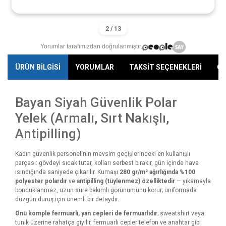
Yorumlar tarafımızdan doğrulanmıştır.
ÜRÜN BİLGİSİ
YORUMLAR
TAKSİT SEÇENEKLERİ
ÖN
Bayan Siyah Güvenlik Polar
Yelek (Armalı, Sırt Nakışlı,
Antipilling)
Kadın güvenlik personelinin mevsim geçişlerindeki en kullanışlı
parçası: gövdeyi sıcak tutar, kolları serbest bırakır, gün içinde hava
ısındığında saniyede çıkarılır. Kumaşı
280 gr/m² ağırlığında %100
polyester polardır
ve
antipilling (tüylenmez) özelliktedir
— yıkamayla
boncuklanmaz, uzun süre bakımlı görünümünü korur; üniformada
düzgün duruş için önemli bir detaydır.
Önü komple fermuarlı, yan cepleri de fermuarlıdır
; sweatshirt veya
tunik üzerine rahatça giyilir, fermuarlı cepler telefon ve anahtar gibi