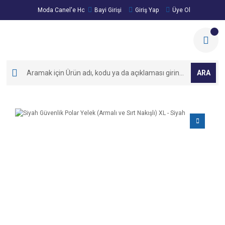
Moda Canel'e Hoşgeldiniz!
Bayi Girişi
Giriş Yap
Üye Ol
ARA