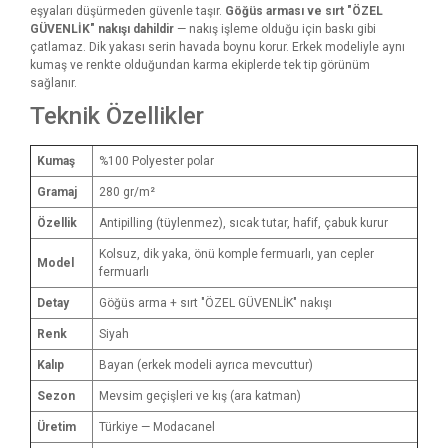
eşyaları düşürmeden güvenle taşır.
Göğüs arması ve sırt "ÖZEL
GÜVENLİK" nakışı dahildir
— nakış işleme olduğu için baskı gibi
çatlamaz. Dik yakası serin havada boynu korur. Erkek modeliyle aynı
kumaş ve renkte olduğundan karma ekiplerde tek tip görünüm
sağlanır.
Teknik Özellikler
Kumaş
%100 Polyester polar
Gramaj
280 gr/m²
Özellik
Antipilling (tüylenmez), sıcak tutar, hafif, çabuk kurur
Kolsuz, dik yaka, önü komple fermuarlı, yan cepler
Model
fermuarlı
Detay
Göğüs arma + sırt "ÖZEL GÜVENLİK" nakışı
Renk
Siyah
Kalıp
Bayan (erkek modeli ayrıca mevcuttur)
Sezon
Mevsim geçişleri ve kış (ara katman)
Üretim
Türkiye — Modacanel