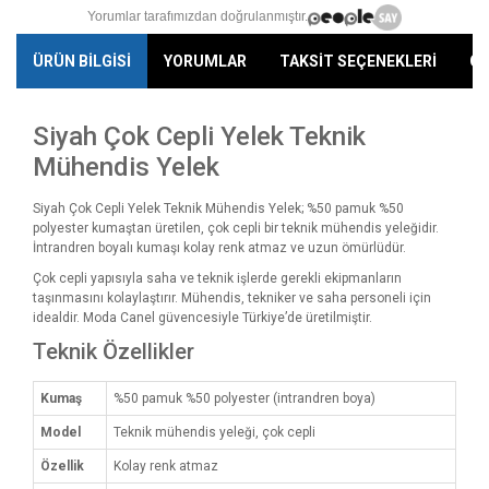
Yorumlar tarafımızdan doğrulanmıştır.
ÜRÜN BİLGİSİ
YORUMLAR
TAKSİT SEÇENEKLERİ
ÖN
Siyah Çok Cepli Yelek Teknik
Mühendis Yelek
Siyah Çok Cepli Yelek Teknik Mühendis Yelek; %50 pamuk %50
polyester kumaştan üretilen, çok cepli bir teknik mühendis yeleğidir.
İntrandren boyalı kumaşı kolay renk atmaz ve uzun ömürlüdür.
Çok cepli yapısıyla saha ve teknik işlerde gerekli ekipmanların
taşınmasını kolaylaştırır. Mühendis, tekniker ve saha personeli için
idealdir. Moda Canel güvencesiyle Türkiye’de üretilmiştir.
Teknik Özellikler
Kumaş
%50 pamuk %50 polyester (intrandren boya)
Model
Teknik mühendis yeleği, çok cepli
Özellik
Kolay renk atmaz