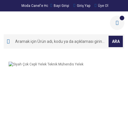
Moda Canel'e Hoşgeldiniz!
Bayi Girişi
Giriş Yap
Üye Ol
ARA