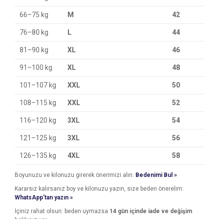
66–75 kg
M
42
76–80 kg
L
44
81–90 kg
XL
46
91–100 kg
XL
48
101–107 kg
XXL
50
108–115 kg
XXL
52
116–120 kg
3XL
54
121–125 kg
3XL
56
126–135 kg
4XL
58
Boyunuzu ve kilonuzu girerek önerimizi alın:
Bedenimi Bul »
Kararsız kalırsanız boy ve kilonuzu yazın, size beden önerelim:
WhatsApp'tan yazın »
İçiniz rahat olsun: beden uymazsa
14 gün içinde iade ve değişim