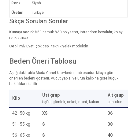
Renk
Siyah
Üretim
Türkiye
Sıkça Sorulan Sorular
Kumaşı nedir?
%50 pamuk %50 polyester, intrandren boyalıdır; kolay
renk atmaz.
Cepli mi?
Evet, çok cepli teknik yelek modelidir.
Beden Öneri Tablosu
Aşağıdaki tablo Moda Canel kilo–beden tablosudur; kiloya göre
önerilen bedeni gösterir. Vücut yapısı ve ürün kalıbına göre küçük
farklılıklar olabilir.
Üst grup
Alt grup
Kilo
tişört, gömlek, ceket, mont, kaban
pantolon
42–50 kg
XS
36
51–55 kg
S
38
56–65 kg
S
40