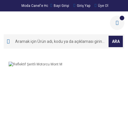
Moda Canel'e Hoşgeldiniz!
Bayi Girişi
Giriş Yap
Üye Ol
ARA