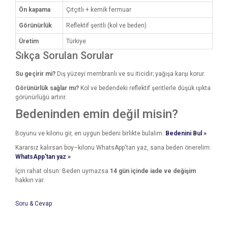
Ön kapama
Çıtçıtlı + kemik fermuar
Görünürlük
Reflektif şeritli (kol ve beden)
Üretim
Türkiye
Sıkça Sorulan Sorular
Su geçirir mi?
Dış yüzeyi membranlı ve su iticidir; yağışa karşı korur.
Görünürlük sağlar mı?
Kol ve bedendeki reflektif şeritlerle düşük ışıkta
görünürlüğü artırır.
Bedeninden emin değil misin?
Boyunu ve kilonu gir, en uygun bedeni birlikte bulalım:
Bedenini Bul »
Kararsız kalırsan boy–kilonu WhatsApp'tan yaz, sana beden önerelim:
WhatsApp'tan yaz »
İçin rahat olsun: Beden uymazsa
14 gün içinde iade ve değişim
hakkın var.
Soru & Cevap
Bu ürünün fiyat bilgisi, resim, ürün açıklamalarında ve diğer
konularda yetersiz gördüğünüz noktaları öneri formunu
Bu ürüne ilk yorumu siz yapın!