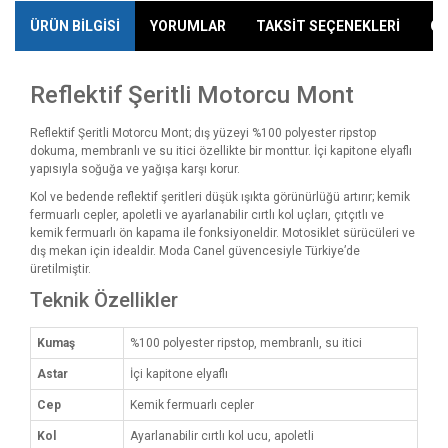
ÜRÜN BİLGİSİ
YORUMLAR
TAKSİT SEÇENEKLERİ
ÖN
Reflektif Şeritli Motorcu Mont
Reflektif Şeritli Motorcu Mont; dış yüzeyi %100 polyester ripstop
dokuma, membranlı ve su itici özellikte bir monttur. İçi kapitone elyaflı
yapısıyla soğuğa ve yağışa karşı korur.
Kol ve bedende reflektif şeritleri düşük ışıkta görünürlüğü artırır; kemik
fermuarlı cepler, apoletli ve ayarlanabilir cırtlı kol uçları, çıtçıtlı ve
kemik fermuarlı ön kapama ile fonksiyoneldir. Motosiklet sürücüleri ve
dış mekan için idealdir. Moda Canel güvencesiyle Türkiye’de
üretilmiştir.
Teknik Özellikler
Kumaş
%100 polyester ripstop, membranlı, su itici
Astar
İçi kapitone elyaflı
Cep
Kemik fermuarlı cepler
Kol
Ayarlanabilir cırtlı kol ucu, apoletli