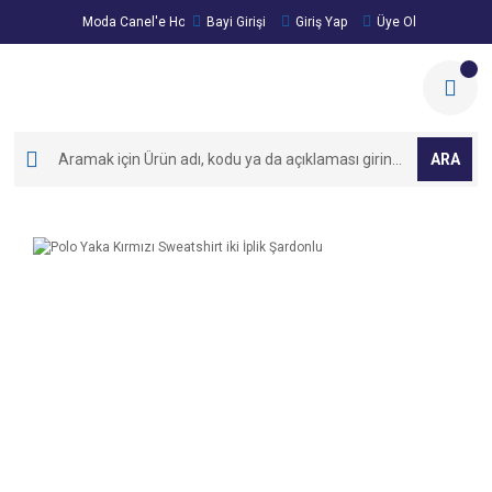
Moda Canel'e Hoşgeldiniz!
Bayi Girişi
Giriş Yap
Üye Ol
ARA