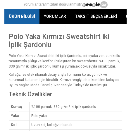
Yorumlar tarafımızdan doğrulanmıştır.
ÜRÜN BİLGİSİ
YORUMLAR
TAKSİT SEÇENEKLERİ
ÖN
Polo Yaka Kırmızı Sweatshirt iki
İplik Şardonlu
Polo Yaka Kırmızı Sweatshirt iki İplik Şardonlu; polo yaka ve uzun kollu
tasarımıyla şıklığı ve konforu birleştiren bir sweatshirttir. %100 pamuk,
330 gr/m² iki iplik şardonlu kumaşı yumuşak dokusuyla sıcak tutar.
Kol ağzı ve etek ribanalı detaylarıyla formunu korur; günlük ve
kurumsal kullanım için idealdir. Kırmızı rengiyle her kombine kolayca
uyum sağlar. Moda Canel güvencesiyle Türkiye’de üretilmiştir.
Teknik Özellikler
Kumaş
%100 pamuk, 330 gr/m² iki iplik şardonlu
Yaka
Polo yaka
Kol
Uzun kol, kol ağzı ribanalı