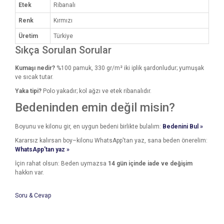
Etek
Ribanalı
Renk
Kırmızı
Üretim
Türkiye
Sıkça Sorulan Sorular
Kumaşı nedir?
%100 pamuk, 330 gr/m² iki iplik şardonludur; yumuşak
ve sıcak tutar.
Yaka tipi?
Polo yakadır; kol ağzı ve etek ribanalıdır.
Bedeninden emin değil misin?
Boyunu ve kilonu gir, en uygun bedeni birlikte bulalım:
Bedenini Bul »
Kararsız kalırsan boy–kilonu WhatsApp'tan yaz, sana beden önerelim:
WhatsApp'tan yaz »
İçin rahat olsun: Beden uymazsa
14 gün içinde iade ve değişim
hakkın var.
Soru & Cevap
Bu ürünün fiyat bilgisi, resim, ürün açıklamalarında ve diğer
konularda yetersiz gördüğünüz noktaları öneri formunu
Bu ürüne ilk yorumu siz yapın!
kullanarak tarafımıza iletebilirsiniz.