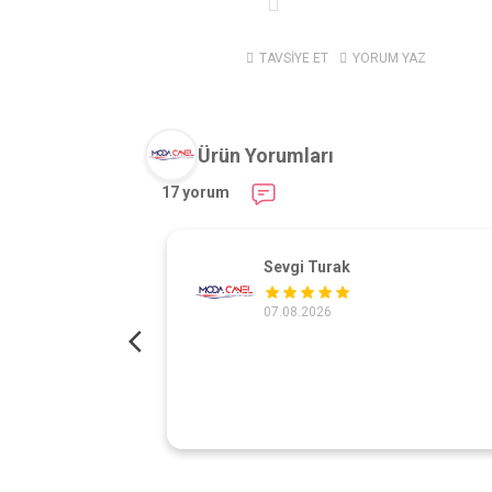
TAVSİYE ET
YORUM YAZ
Ürün Yorumları
17 yorum
Sevgi Turak
07.08.2026