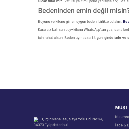
Sıcak tutar mı?
Evet, ısı yalıtımlı polar yapısıyla soğukta s
Bedeninden emin değil misin
Boyunu ve kilonu gir, en uygun bedeni birlikte bulalım:
Bed
Kararsız kalırsan boy–kilonu WhatsApp'tan yaz, sana be
İçin rahat olsun: Beden uymazsa
14 gün içinde iade ve 
Bu ürünün fiyat bilgisi, resim, ürün açıklamalarında v
Görüş ve önerileriniz için teşekkür ederiz.
Ürün resmi kalitesiz, bozuk veya görüntülenemiyo
Ürün açıklamasında eksik bilgiler bulunuyor.
Ürün bilgilerinde hatalar bulunuyor.
Ürün fiyatı diğer sitelerden daha pahalı.
MÜŞTE
Bu ürüne benzer farklı alternatifler olmalı.
Kurumsa
Çırçır Mahallesi, Saya Yolu Cd. No:34,
34070 Eyüp/İstanbul
İade & D