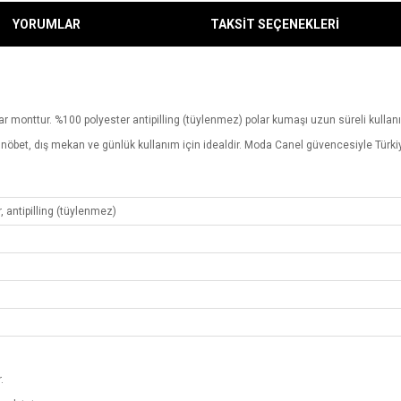
YORUMLAR
TAKSİT SEÇENEKLERİ
lar monttur. %100 polyester antipilling (tüylenmez) polar kumaşı uzun süreli kul
r; nöbet, dış mekan ve günlük kullanım için idealdir. Moda Canel güvencesiyle Türkiye
, antipilling (tüylenmez)
.