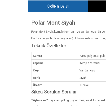
ÜRÜN BİLGİSİ
Polar Mont Siyah
Polar Mont Siyah; komple fermuarlı ve yandan cepli bir po
Hafif ve ısı yalıtımlı yapısıyla soğuk havalarda sıcak tuta
Teknik Özellikler
Kumaş
%100 polyester polar
Kapama
Komple fermuar
Cep
Yandan cepli
Renk
Siyah
Üretim
Türkiye
Sıkça Sorulan Sorular
Tüylenir mi?
Hayır, antipilling (tüylenmez) özellikli polardır