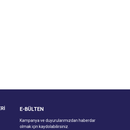
za iletebilirsiniz.
ERİ
E-BÜLTEN
Kampanya ve duyurularımızdan haberdar
olmak için kaydolabilirsiniz.