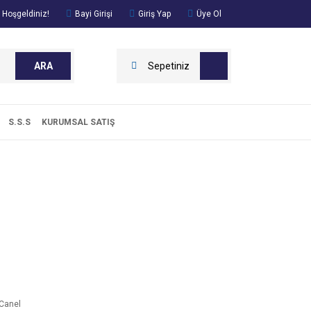
 Hoşgeldiniz!
Bayi Girişi
Giriş Yap
Üye Ol
ARA
Sepetiniz
S.S.S
KURUMSAL SATIŞ
Canel