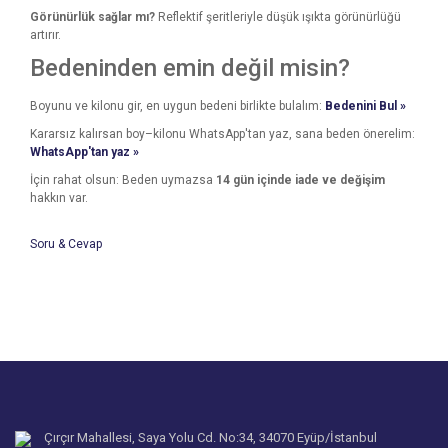
Görünürlük sağlar mı?
Reflektif şeritleriyle düşük ışıkta görünürlüğü
artırır.
Bedeninden emin değil misin?
Boyunu ve kilonu gir, en uygun bedeni birlikte bulalım:
Bedenini Bul »
Kararsız kalırsan boy–kilonu WhatsApp'tan yaz, sana beden önerelim:
WhatsApp'tan yaz »
İçin rahat olsun: Beden uymazsa
14 gün içinde iade ve değişim
hakkın var.
Soru & Cevap
Bu ürünün fiyat bilgisi, resim, ürün açıklamalarında ve diğer
konularda yetersiz gördüğünüz noktaları öneri formunu
Bu ürüne ilk yorumu siz yapın!
kullanarak tarafımıza iletebilirsiniz.
Ürün hakkında henüz soru sorulmamış.
Görüş ve önerileriniz için teşekkür ederiz.
Yorum Yaz
Ürün resmi kalitesiz, bozuk veya görüntülenemiyor.
Soru Sor
Ürün açıklamasında eksik bilgiler bulunuyor.
Ürün bilgilerinde hatalar bulunuyor.
Çırçır Mahallesi, Saya Yolu Cd. No:34, 34070 Eyüp/İstanbul