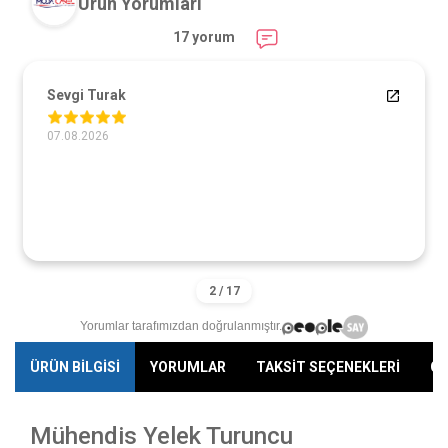
Ürün Yorumları
17 yorum
Sevgi Turak
07.08.2026
Yorumlar tarafımızdan doğrulanmıştır.
ÜRÜN BİLGİSİ
YORUMLAR
TAKSİT SEÇENEKLERİ
ÖN
Mühendis Yelek Turuncu