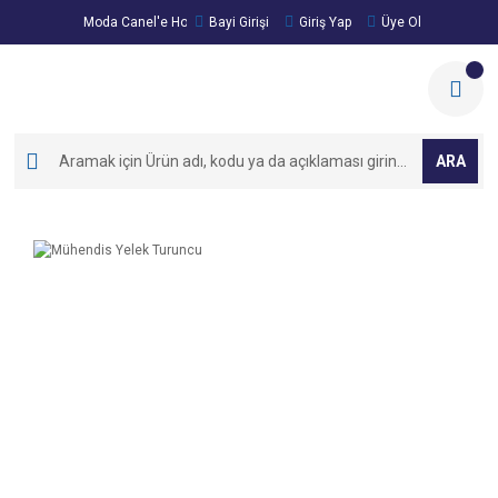
Moda Canel'e Hoşgeldiniz!
Bayi Girişi
Giriş Yap
Üye Ol
ARA