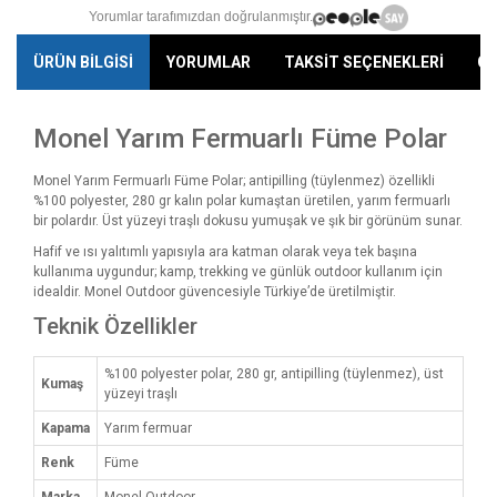
Yorumlar tarafımızdan doğrulanmıştır.
ÜRÜN BİLGİSİ
YORUMLAR
TAKSİT SEÇENEKLERİ
ÖN
Monel Yarım Fermuarlı Füme Polar
Monel Yarım Fermuarlı Füme Polar; antipilling (tüylenmez) özellikli
%100 polyester, 280 gr kalın polar kumaştan üretilen, yarım fermuarlı
bir polardır. Üst yüzeyi traşlı dokusu yumuşak ve şık bir görünüm sunar.
Hafif ve ısı yalıtımlı yapısıyla ara katman olarak veya tek başına
kullanıma uygundur; kamp, trekking ve günlük outdoor kullanım için
idealdir. Monel Outdoor güvencesiyle Türkiye’de üretilmiştir.
Teknik Özellikler
%100 polyester polar, 280 gr, antipilling (tüylenmez), üst
Kumaş
yüzeyi traşlı
Kapama
Yarım fermuar
Renk
Füme