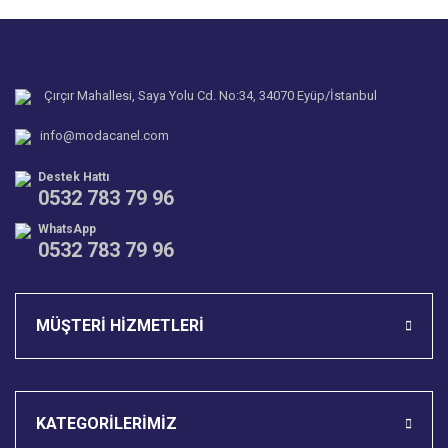
Yorum Yaz
Ürün resmi kalitesiz, bozuk veya görüntülenemiyor.
Soru Sor
Ürün açıklamasında eksik bilgiler bulunuyor.
Ürün bilgilerinde hatalar bulunuyor.
Çırçır Mahallesi, Saya Yolu Cd. No:34, 34070 Eyüp/İstanbul
Ürün fiyatı diğer sitelerden daha pahalı.
info@modacanel.com
Bu ürüne benzer farklı alternatifler olmalı.
Destek Hattı
0532 783 79 96
WhatsApp
0532 783 79 96
Gönder
MÜŞTERİ HİZMETLERİ
KATEGORİLERİMİZ