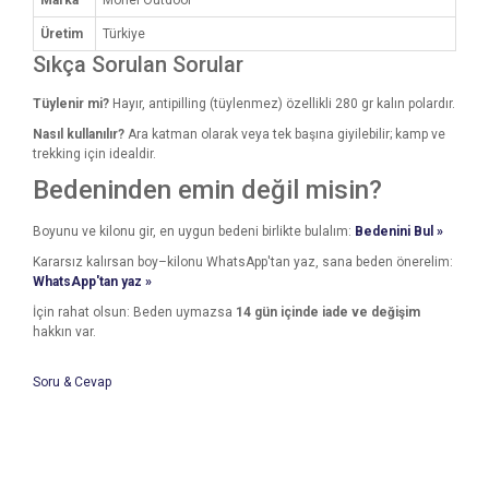
Marka
Monel Outdoor
Üretim
Türkiye
Sıkça Sorulan Sorular
Tüylenir mi?
Hayır, antipilling (tüylenmez) özellikli 280 gr kalın polardır.
Nasıl kullanılır?
Ara katman olarak veya tek başına giyilebilir; kamp ve
trekking için idealdir.
Bedeninden emin değil misin?
Boyunu ve kilonu gir, en uygun bedeni birlikte bulalım:
Bedenini Bul »
Kararsız kalırsan boy–kilonu WhatsApp'tan yaz, sana beden önerelim:
WhatsApp'tan yaz »
İçin rahat olsun: Beden uymazsa
14 gün içinde iade ve değişim
hakkın var.
Soru & Cevap
Bu ürünün fiyat bilgisi, resim, ürün açıklamalarında ve diğer
konularda yetersiz gördüğünüz noktaları öneri formunu
Bu ürüne ilk yorumu siz yapın!
kullanarak tarafımıza iletebilirsiniz.
Ürün hakkında henüz soru sorulmamış.
Görüş ve önerileriniz için teşekkür ederiz.