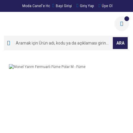
Moda Canel'e Hoşgeldiniz!
Bayi Girişi
Giriş Yap
Üye Ol
ARA