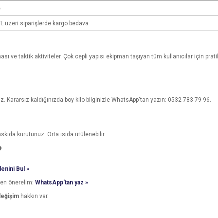
e
L üzeri siparişlerde kargo bedava
sı ve taktik aktiviteler. Çok cepli yapısı ekipman taşıyan tüm kullanıcılar için prat
z. Kararsız kaldığınızda boy-kilo bilginizle WhatsApp'tan yazın: 0532 783 79 96.
kıda kurutunuz. Orta ısıda ütülenebilir.
?
enini Bul »
den önerelim:
WhatsApp'tan yaz »
değişim
hakkın var.