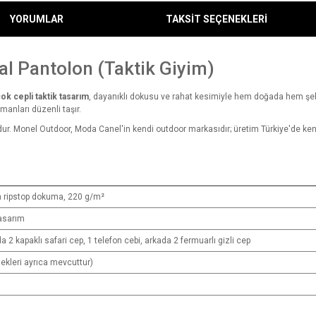
YORUMLAR
TAKSİT SEÇENEKLERİ
al Pantolon (Taktik Giyim)
ok cepli taktik tasarım
, dayanıklı dokusu ve rahat kesimiyle hem doğada hem şehir
pmanları düzenli taşır.
dur. Monel Outdoor, Moda Canel'in kendi outdoor markasıdır; üretim Türkiye'de kend
n ripstop dokuma, 220 g/m²
tasarım
da 2 kapaklı safari cep, 1 telefon cebi, arkada 2 fermuarlı gizli cep
nekleri ayrıca mevcuttur)