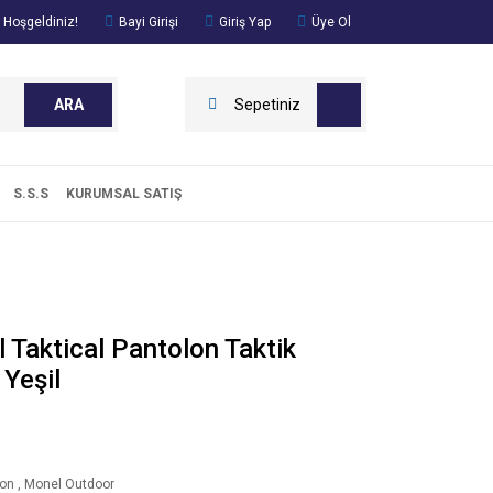
 Hoşgeldiniz!
Bayi Girişi
Giriş Yap
Üye Ol
ARA
Sepetiniz
S.S.S
KURUMSAL SATIŞ
 Taktical Pantolon Taktik
 Yeşil
lon
,
Monel Outdoor