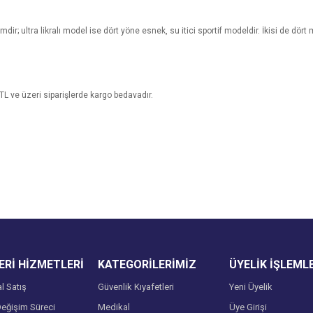
ir; ultra likralı model ise dört yöne esnek, su itici sportif modeldir. İkisi de dört 
 TL ve üzeri siparişlerde kargo bedavadır.
e diğer konularda yetersiz gördüğünüz noktaları öneri formunu kullanarak tarafımı
Bu ürüne ilk yorumu siz yapın!
Ürün hakkında henüz soru sorulmamış.
r.
Yorum Yaz
Soru Sor
Rİ HİZMETLERİ
KATEGORİLERİMİZ
ÜYELİK İŞLEML
l Satış
Güvenlik Kıyafetleri
Yeni Üyelik
eğişim Süreci
Medikal
Üye Girişi