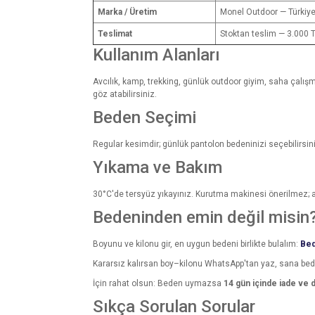
Marka / Üretim
Monel Outdoor — Türkiy
Teslimat
Stoktan teslim — 3.000 T
Kullanım Alanları
Avcılık, kamp, trekking, günlük outdoor giyim, saha çalışma
göz atabilirsiniz.
Beden Seçimi
Regular kesimdir; günlük pantolon bedeninizi seçebilirsini
Yıkama ve Bakım
30°C'de tersyüz yıkayınız. Kurutma makinesi önerilmez; as
Bedeninden emin değil misin
Boyunu ve kilonu gir, en uygun bedeni birlikte bulalım:
Bed
Kararsız kalırsan boy–kilonu WhatsApp'tan yaz, sana be
İçin rahat olsun: Beden uymazsa
14 gün içinde iade ve 
Sıkça Sorulan Sorular