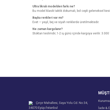
Ultra likralı modelden farkı ne?
Bu model klasik taktik dokumalı, bol cepli geleneksel kesimd
Başka renkleri var mı?
Evet — yeşil, bej ve siyah renklerde üretilmektedir.
Ne zaman kargolanır?
Stoktan teslimdir; 1-2 iş günü içinde kargoya verilir. 3.000
Bu ürünün fiyat bilgisi, resim, ürün açıklamalarında v
Görüş ve önerileriniz için teşekkür ederiz.
Ürün resmi kalitesiz, bozuk veya görüntülenemiyo
Ürün açıklamasında eksik bilgiler bulunuyor.
Ürün bilgilerinde hatalar bulunuyor.
Ürün fiyatı diğer sitelerden daha pahalı.
MÜŞTE
Bu ürüne benzer farklı alternatifler olmalı.
Kurumsa
Çırçır Mahallesi, Saya Yolu Cd. No:34,
34070 Eyüp/İstanbul
İade & D