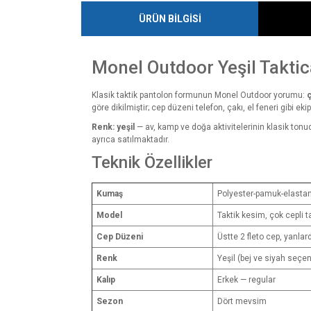
ÜRÜN BİLGİSİ
Monel Outdoor Yeşil Taktic
Klasik taktik pantolon formunun Monel Outdoor yorumu:
ç
göre dikilmiştir; cep düzeni telefon, çakı, el feneri gibi eki
Renk: yeşil
— av, kamp ve doğa aktivitelerinin klasik tonu
ayrıca satılmaktadır.
Teknik Özellikler
Kumaş
Polyester-pamuk-elasta
Model
Taktik kesim, çok cepli 
Cep Düzeni
Üstte 2 fleto cep, yanlar
Renk
Yeşil (bej ve siyah seçe
Kalıp
Erkek — regular
Sezon
Dört mevsim