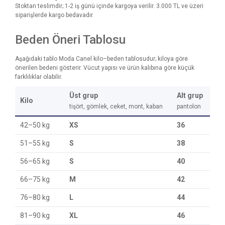
Stoktan teslimdir; 1-2 iş günü içinde kargoya verilir. 3.000 TL ve üzeri
siparişlerde kargo bedavadır.
Beden Öneri Tablosu
Aşağıdaki tablo Moda Canel kilo–beden tablosudur; kiloya göre
önerilen bedeni gösterir. Vücut yapısı ve ürün kalıbına göre küçük
farklılıklar olabilir.
Üst grup
Alt grup
Kilo
tişört, gömlek, ceket, mont, kaban
pantolon
42–50 kg
XS
36
51–55 kg
S
38
56–65 kg
S
40
66–75 kg
M
42
76–80 kg
L
44
81–90 kg
XL
46