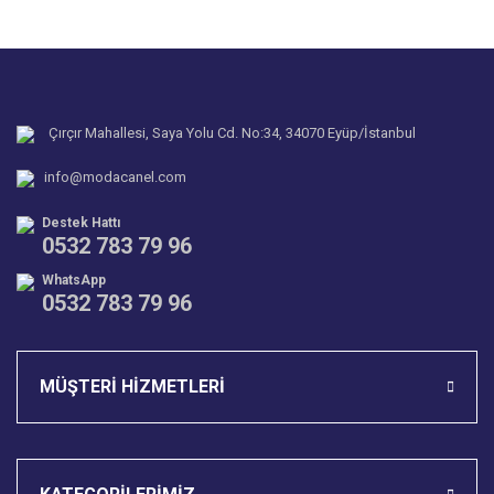
Yorum Yaz
Ürün resmi kalitesiz, bozuk veya görüntülenemiyor.
Soru Sor
Ürün açıklamasında eksik bilgiler bulunuyor.
Ürün bilgilerinde hatalar bulunuyor.
Çırçır Mahallesi, Saya Yolu Cd. No:34, 34070 Eyüp/İstanbul
Ürün fiyatı diğer sitelerden daha pahalı.
info@modacanel.com
Bu ürüne benzer farklı alternatifler olmalı.
Destek Hattı
0532 783 79 96
WhatsApp
0532 783 79 96
Gönder
MÜŞTERİ HİZMETLERİ