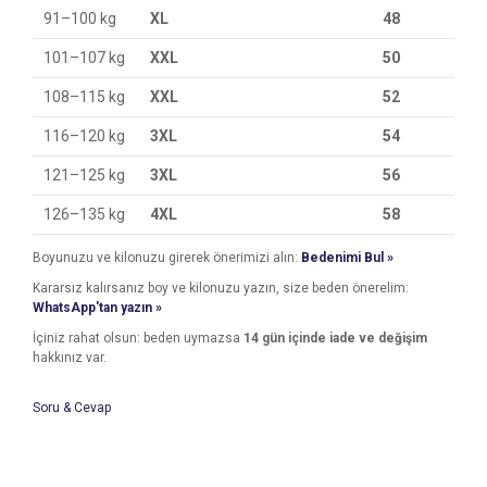
91–100 kg
XL
48
101–107 kg
XXL
50
108–115 kg
XXL
52
116–120 kg
3XL
54
121–125 kg
3XL
56
126–135 kg
4XL
58
Boyunuzu ve kilonuzu girerek önerimizi alın:
Bedenimi Bul »
Kararsız kalırsanız boy ve kilonuzu yazın, size beden önerelim:
WhatsApp'tan yazın »
İçiniz rahat olsun: beden uymazsa
14 gün içinde iade ve değişim
hakkınız var.
Soru & Cevap
Bu ürünün fiyat bilgisi, resim, ürün açıklamalarında ve diğer
konularda yetersiz gördüğünüz noktaları öneri formunu
Bu ürüne ilk yorumu siz yapın!
kullanarak tarafımıza iletebilirsiniz.
Ürün hakkında henüz soru sorulmamış.
Görüş ve önerileriniz için teşekkür ederiz.