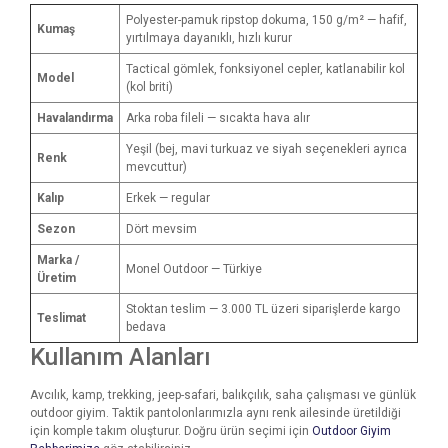
Polyester-pamuk ripstop dokuma, 150 g/m² — hafif,
Kumaş
yırtılmaya dayanıklı, hızlı kurur
Tactical gömlek, fonksiyonel cepler, katlanabilir kol
Model
(kol briti)
Havalandırma
Arka roba fileli — sıcakta hava alır
Yeşil (bej, mavi turkuaz ve siyah seçenekleri ayrıca
Renk
mevcuttur)
Kalıp
Erkek — regular
Sezon
Dört mevsim
Marka /
Monel Outdoor — Türkiye
Üretim
Stoktan teslim — 3.000 TL üzeri siparişlerde kargo
Teslimat
bedava
Kullanım Alanları
Avcılık, kamp, trekking, jeep-safari, balıkçılık, saha çalışması ve günlük
outdoor giyim. Taktik pantolonlarımızla aynı renk ailesinde üretildiği
için komple takım oluşturur. Doğru ürün seçimi için
Outdoor Giyim