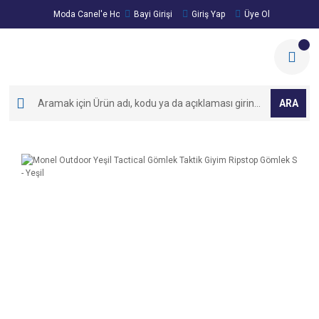
Moda Canel'e Hoşgeldiniz!
Bayi Girişi
Giriş Yap
Üye Ol
ARA