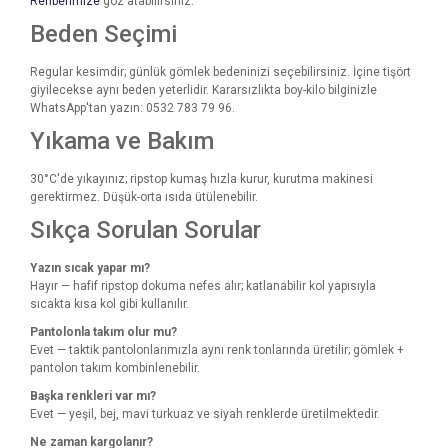
Rehberimize
göz atabilirsiniz.
Beden Seçimi
Regular kesimdir; günlük gömlek bedeninizi seçebilirsiniz. İçine tişört
giyilecekse aynı beden yeterlidir. Kararsızlıkta boy-kilo bilginizle
WhatsApp'tan yazın: 0532 783 79 96.
Yıkama ve Bakım
30°C'de yıkayınız; ripstop kumaş hızla kurur, kurutma makinesi
gerektirmez. Düşük-orta ısıda ütülenebilir.
Sıkça Sorulan Sorular
Yazın sıcak yapar mı?
Hayır — hafif ripstop dokuma nefes alır; katlanabilir kol yapısıyla
sıcakta kısa kol gibi kullanılır.
Pantolonla takım olur mu?
Evet — taktik pantolonlarımızla aynı renk tonlarında üretilir; gömlek +
pantolon takım kombinlenebilir.
Başka renkleri var mı?
Evet — yeşil, bej, mavi turkuaz ve siyah renklerde üretilmektedir.
Ne zaman kargolanır?