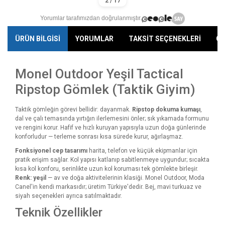
Yorumlar tarafımızdan doğrulanmıştır.
ÜRÜN BİLGİSİ
YORUMLAR
TAKSİT SEÇENEKLERİ
ÖN
Monel Outdoor Yeşil Tactical
Ripstop Gömlek (Taktik Giyim)
Taktik gömleğin görevi bellidir: dayanmak.
Ripstop dokuma kumaşı
,
dal ve çalı temasında yırtığın ilerlemesini önler; sık yıkamada formunu
ve rengini korur. Hafif ve hızlı kuruyan yapısıyla uzun doğa günlerinde
konforludur — terleme sonrası kısa sürede kurur, ağırlaşmaz.
Fonksiyonel cep tasarımı
harita, telefon ve küçük ekipmanlar için
pratik erişim sağlar. Kol yapısı katlanıp sabitlenmeye uygundur; sıcakta
kısa kol konforu, serinlikte uzun kol koruması tek gömlekte birleşir.
Renk: yeşil
— av ve doğa aktivitelerinin klasiği. Monel Outdoor, Moda
Canel'in kendi markasıdır; üretim Türkiye'dedir. Bej, mavi turkuaz ve
siyah seçenekleri ayrıca satılmaktadır.
Teknik Özellikler