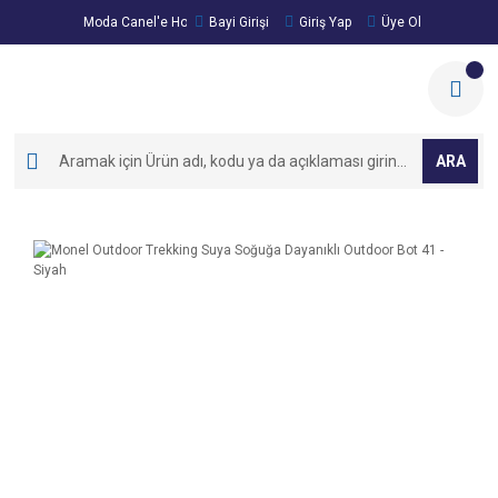
Moda Canel'e Hoşgeldiniz!
Bayi Girişi
Giriş Yap
Üye Ol
ARA