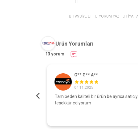
TAVSİYE ET
YORUM YAZ
FİYAT 
Ürün Yorumları
13 yorum
G** G** A**
04.11.2025
turdu gönül
Tam beden kaliteli bir ürün be ayrıca satıcıy
şı çok iyi
teşekkür ediyorum