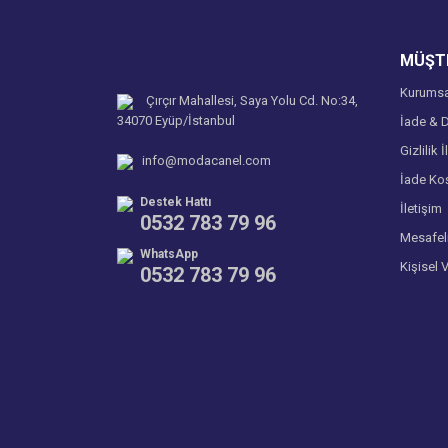
Ürün bilgilerinde hatalar bulunuyor.
Ürün fiyatı diğer sitelerden daha pahalı.
MÜŞTE
Bu ürüne benzer farklı alternatifler olmalı.
Kurumsa
Çırçır Mahallesi, Saya Yolu Cd. No:34,
34070 Eyüp/İstanbul
İade & D
Gizlilik İ
info@modacanel.com
İade Koş
Destek Hattı
İletişim
0532 783 79 96
Mesafel
WhatsApp
Kişisel 
0532 783 79 96