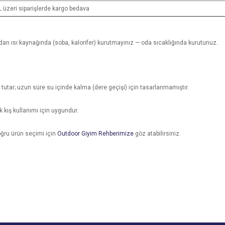
L üzeri siparişlerde kargo bedava
an ısı kaynağında (soba, kalorifer) kurutmayınız — oda sıcaklığında kurutunuz.
tutar; uzun süre su içinde kalma (dere geçişi) için tasarlanmamıştır.
k kış kullanımı için uygundur.
ğru ürün seçimi için
Outdoor Giyim Rehberimize
göz atabilirsiniz.
e diğer konularda yetersiz gördüğünüz noktaları öneri formunu kullanarak tarafımı
Bu ürüne ilk yorumu siz yapın!
Ürün hakkında henüz soru sorulmamış.
r.
Yorum Yaz
Soru Sor