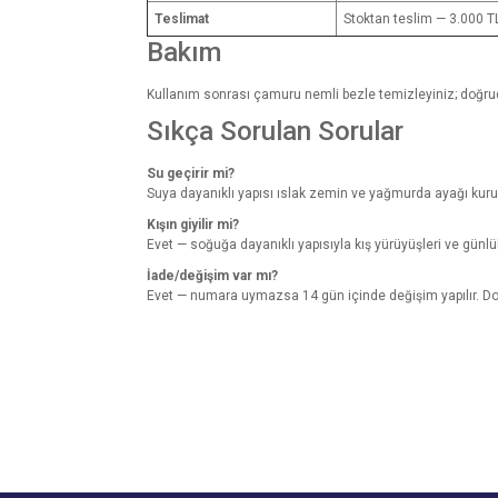
Teslimat
Stoktan teslim — 3.000 T
Bakım
Kullanım sonrası çamuru nemli bezle temizleyiniz; doğrud
Sıkça Sorulan Sorular
Su geçirir mi?
Suya dayanıklı yapısı ıslak zemin ve yağmurda ayağı kuru 
Kışın giyilir mi?
Evet — soğuğa dayanıklı yapısıyla kış yürüyüşleri ve günlü
İade/değişim var mı?
Evet — numara uymazsa 14 gün içinde değişim yapılır. Do
Bu ürünün fiyat bilgisi, resim, ürün açıklamalarında v
Görüş ve önerileriniz için teşekkür ederiz.
Ürün resmi kalitesiz, bozuk veya görüntülenemiyo
Ürün açıklamasında eksik bilgiler bulunuyor.