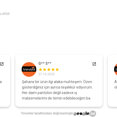
ALARMI
G** S**
27.10.2025
a
Şahane bir ürün ilgi alaka muhteşem. Özen
A
gösterdiğiniz için ayrıca teşekkür ediyorum.
o
Her daim pantolon değil sadece iş
malzemelerimi de temin edebileceğim ba
Yorumlar tarafımızdan doğrulanmıştır.