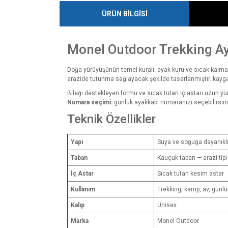
ÜRÜN BİLGİSİ
Monel Outdoor Trekking Ay
Doğa yürüyüşünün temel kuralı: ayak kuru ve sıcak kalmal
arazide tutunma sağlayacak şekilde tasarlanmıştır; kayg
Bileği destekleyen formu ve sıcak tutan iç astarı uzun yü
Numara seçimi:
günlük ayakkabı numaranızı seçebilirsini
Teknik Özellikler
Yapı
Suya ve soğuğa dayanıklı
Taban
Kauçuk taban — arazi tip
İç Astar
Sıcak tutan kesim astar
Kullanım
Trekking, kamp, av, günlü
Kalıp
Unisex
Marka
Monel Outdoor