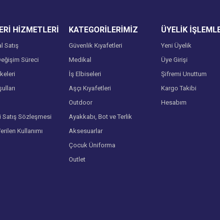
Rİ HİZMETLERİ
KATEGORİLERİMİZ
ÜYELİK İŞLEML
l Satış
Güvenlik Kıyafetleri
Yeni Üyelik
eğişim Süreci
Medikal
Üye Girişi
lkeleri
İş Elbiseleri
Şifremi Unuttum
ulları
Aşçı Kıyafetleri
Kargo Takibi
Gönder
Outdoor
Hesabım
i Satış Sözleşmesi
Ayakkabı, Bot ve Terlik
Verilen Kullanımı
Aksesuarlar
Çocuk Üniforma
Outlet