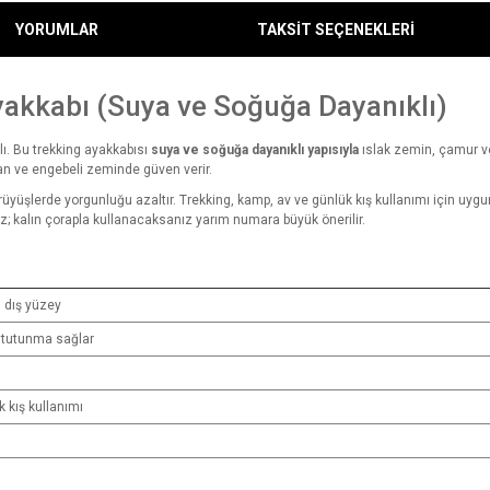
YORUMLAR
TAKSİT SEÇENEKLERİ
akkabı (Suya ve Soğuğa Dayanıklı)
ı. Bu trekking ayakkabısı
suya ve soğuğa dayanıklı yapısıyla
ıslak zemin, çamur ve
an ve engebeli zeminde güven verir.
rüyüşlerde yorgunluğu azaltır. Trekking, kamp, av ve günlük kış kullanımı için uyg
z; kalın çorapla kullanacaksanız yarım numara büyük önerilir.
 dış yüzey
i tutunma sağlar
k kış kullanımı