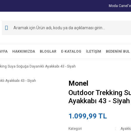
Moda Canel'e
AYFA
HAKKIMIZDA
BLOGLAR
E-KATALOG
İLETİŞİM
BEDENİNİ BUL
king Suya Soğuğa Dayanıklı Ayakkabı 43 - Siyah
Monel
Outdoor Trekking S
Ayakkabı 43 - Siyah
1.099,99 TL
Kategori
Ayakk