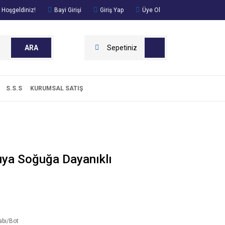
 Hoşgeldiniz!
Bayi Girişi
Giriş Yap
Üye Ol
ARA
Sepetiniz
S.S.S
KURUMSAL SATIŞ
uya Soğuğa Dayanıklı
abı/Bot