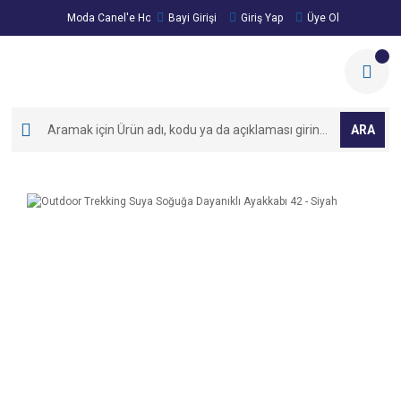
Moda Canel'e Hoşgeldiniz!
Bayi Girişi
Giriş Yap
Üye Ol
ARA