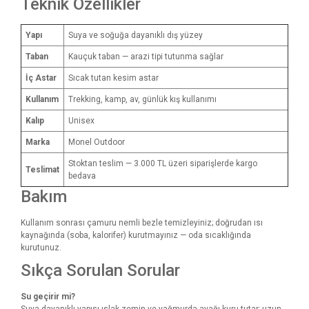
Teknik Özellikler
Yapı
Suya ve soğuğa dayanıklı dış yüzey
Taban
Kauçuk taban — arazi tipi tutunma sağlar
İç Astar
Sıcak tutan kesim astar
Kullanım
Trekking, kamp, av, günlük kış kullanımı
Kalıp
Unisex
Marka
Monel Outdoor
Stoktan teslim — 3.000 TL üzeri siparişlerde kargo
Teslimat
bedava
Bakım
Kullanım sonrası çamuru nemli bezle temizleyiniz; doğrudan ısı
kaynağında (soba, kalorifer) kurutmayınız — oda sıcaklığında
kurutunuz.
Sıkça Sorulan Sorular
Su geçirir mi?