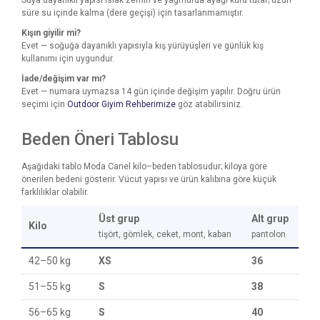
Suya dayanıklı yapısı ıslak zemin ve yağmurda ayağı kuru tutar; uzun
süre su içinde kalma (dere geçişi) için tasarlanmamıştır.
Kışın giyilir mi?
Evet — soğuğa dayanıklı yapısıyla kış yürüyüşleri ve günlük kış
kullanımı için uygundur.
İade/değişim var mı?
Evet — numara uymazsa 14 gün içinde değişim yapılır. Doğru ürün
seçimi için
Outdoor Giyim Rehberimize
göz atabilirsiniz.
Beden Öneri Tablosu
Aşağıdaki tablo Moda Canel kilo–beden tablosudur; kiloya göre
önerilen bedeni gösterir. Vücut yapısı ve ürün kalıbına göre küçük
farklılıklar olabilir.
Üst grup
Alt grup
Kilo
tişört, gömlek, ceket, mont, kaban
pantolon
42–50 kg
XS
36
51–55 kg
S
38
56–65 kg
S
40