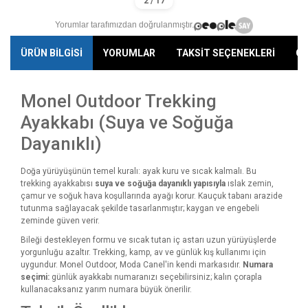
Yorumlar tarafımızdan doğrulanmıştır.
ÜRÜN BİLGİSİ
YORUMLAR
TAKSİT SEÇENEKLERİ
ÖN
Monel Outdoor Trekking
Ayakkabı (Suya ve Soğuğa
Dayanıklı)
Doğa yürüyüşünün temel kuralı: ayak kuru ve sıcak kalmalı. Bu
trekking ayakkabısı
suya ve soğuğa dayanıklı yapısıyla
ıslak zemin,
çamur ve soğuk hava koşullarında ayağı korur. Kauçuk tabanı arazide
tutunma sağlayacak şekilde tasarlanmıştır; kaygan ve engebeli
zeminde güven verir.
Bileği destekleyen formu ve sıcak tutan iç astarı uzun yürüyüşlerde
yorgunluğu azaltır. Trekking, kamp, av ve günlük kış kullanımı için
uygundur. Monel Outdoor, Moda Canel'in kendi markasıdır.
Numara
seçimi:
günlük ayakkabı numaranızı seçebilirsiniz; kalın çorapla
kullanacaksanız yarım numara büyük önerilir.