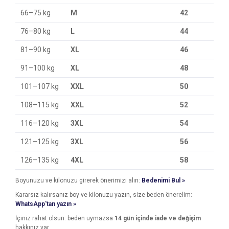
66–75 kg
M
42
76–80 kg
L
44
81–90 kg
XL
46
91–100 kg
XL
48
101–107 kg
XXL
50
108–115 kg
XXL
52
116–120 kg
3XL
54
121–125 kg
3XL
56
126–135 kg
4XL
58
Boyunuzu ve kilonuzu girerek önerimizi alın:
Bedenimi Bul »
Kararsız kalırsanız boy ve kilonuzu yazın, size beden önerelim:
WhatsApp'tan yazın »
İçiniz rahat olsun: beden uymazsa
14 gün içinde iade ve değişim
hakkınız var.