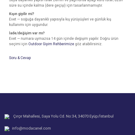
Suya dayanıklı yapısı ıslak zemin ve yağmurda ayağı kuru tutar; uzun
süre su içinde kalma (dere geçişi) için tasarlanmamıştır.
Kışın giyilir mi?
Evet — soğuğa dayanıklı yapısıyla kış yürüyüşleri ve günlük kış
kullanımı için uygundur.
İade/değişim var mı?
Evet — numara uymazsa 14 gün içinde değişim yapılır. Doğru ürün
seçimi için
Outdoor Giyim Rehberimize
göz atabilirsiniz.
Soru & Cevap
Bu ürünün fiyat bilgisi, resim, ürün açıklamalarında ve diğer
konularda yetersiz gördüğünüz noktaları öneri formunu
Bu ürüne ilk yorumu siz yapın!
kullanarak tarafımıza iletebilirsiniz.
Ürün hakkında henüz soru sorulmamış.
Görüş ve önerileriniz için teşekkür ederiz.
Yorum Yaz
Ürün resmi kalitesiz, bozuk veya görüntülenemiyor.
Soru Sor
Ürün açıklamasında eksik bilgiler bulunuyor.
Ürün bilgilerinde hatalar bulunuyor.
Çırçır Mahallesi, Saya Yolu Cd. No:34, 34070 Eyüp/İstanbul
Ürün fiyatı diğer sitelerden daha pahalı.
info@modacanel.com
Bu ürüne benzer farklı alternatifler olmalı.