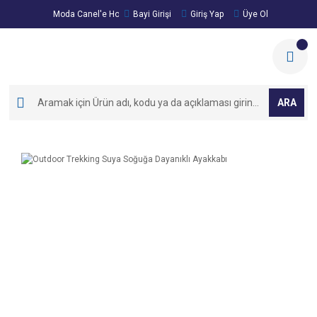
Moda Canel'e Hoşgeldiniz!
Bayi Girişi
Giriş Yap
Üye Ol
ARA