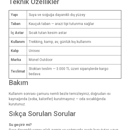
Teknik Özellikler
Yapı
Suya ve soğuğa dayanıklı dış yüzey
Taban
Kauçuk taban — arazi tipi tutunma sağlar
İç Astar
Sıcak tutan kesim astar
Kullanım
Trekking, kamp, av, günlük kış kullanımı
Kalıp
Unisex
Marka
Monel Outdoor
Stoktan teslim — 3.000 TL üzeri siparişlerde kargo
Teslimat
bedava
Bakım
Kullanım sonrası çamuru nemli bezle temizleyiniz; doğrudan ısı
kaynağında (soba, kalorifer) kurutmayınız — oda sıcaklığında
kurutunuz.
Sıkça Sorulan Sorular
Su geçirir mi?