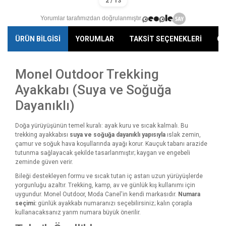
Yorumlar tarafımızdan doğrulanmıştır.
ÜRÜN BİLGİSİ
YORUMLAR
TAKSİT SEÇENEKLERİ
ÖN
Monel Outdoor Trekking
Ayakkabı (Suya ve Soğuğa
Dayanıklı)
Doğa yürüyüşünün temel kuralı: ayak kuru ve sıcak kalmalı. Bu
trekking ayakkabısı
suya ve soğuğa dayanıklı yapısıyla
ıslak zemin,
çamur ve soğuk hava koşullarında ayağı korur. Kauçuk tabanı arazide
tutunma sağlayacak şekilde tasarlanmıştır; kaygan ve engebeli
zeminde güven verir.
Bileği destekleyen formu ve sıcak tutan iç astarı uzun yürüyüşlerde
yorgunluğu azaltır. Trekking, kamp, av ve günlük kış kullanımı için
uygundur. Monel Outdoor, Moda Canel'in kendi markasıdır.
Numara
seçimi:
günlük ayakkabı numaranızı seçebilirsiniz; kalın çorapla
kullanacaksanız yarım numara büyük önerilir.