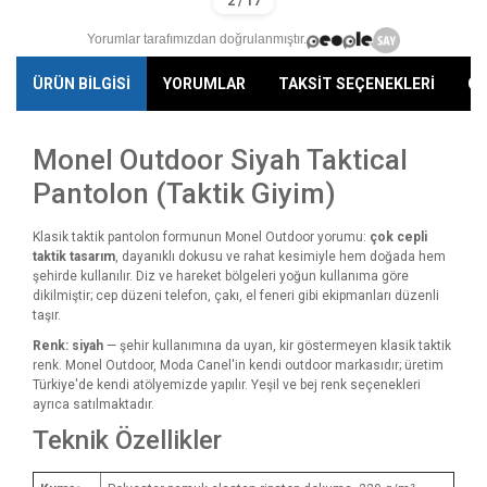
Yorumlar tarafımızdan doğrulanmıştır.
ÜRÜN BİLGİSİ
YORUMLAR
TAKSİT SEÇENEKLERİ
ÖN
Monel Outdoor Siyah Taktical
Pantolon (Taktik Giyim)
Klasik taktik pantolon formunun Monel Outdoor yorumu:
çok cepli
taktik tasarım
, dayanıklı dokusu ve rahat kesimiyle hem doğada hem
şehirde kullanılır. Diz ve hareket bölgeleri yoğun kullanıma göre
dikilmiştir; cep düzeni telefon, çakı, el feneri gibi ekipmanları düzenli
taşır.
Renk: siyah
— şehir kullanımına da uyan, kir göstermeyen klasik taktik
renk. Monel Outdoor, Moda Canel'in kendi outdoor markasıdır; üretim
Türkiye'de kendi atölyemizde yapılır. Yeşil ve bej renk seçenekleri
ayrıca satılmaktadır.
Teknik Özellikler