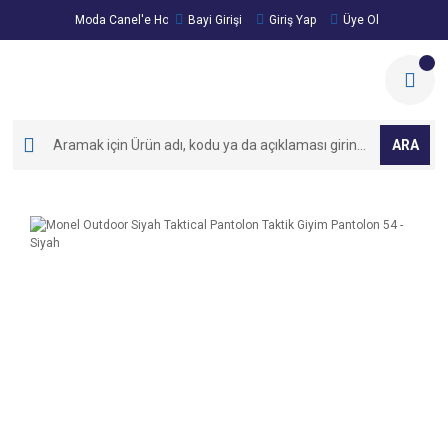
Moda Canel'e Hoşgeldiniz!
Bayi Girişi
Giriş Yap
Üye Ol
ARA