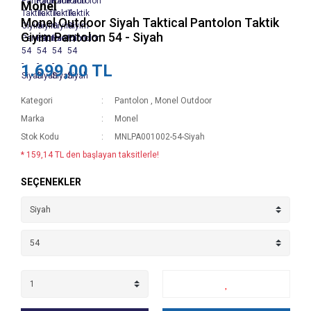
Monel
Monel Outdoor Siyah Taktical Pantolon Taktik
Giyim Pantolon 54 - Siyah
1.699,00 TL
Kategori
Pantolon
,
Monel Outdoor
Marka
Monel
Stok Kodu
MNLPA001002-54-Siyah
* 159,14 TL den başlayan taksitlerle!
SEÇENEKLER