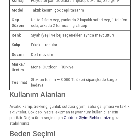
Kumaş
Polyester-pamuk-elastan ripstop dokuma, 220 g/m²
Model
Taktik kesim, çok cepli tasarım
Cep
Üstte 2 fleto cep, yanlarda 2 kapaklı safari cep, 1 telefon
Düzeni
cebi, arkada 2 fermuarlı gizli cep
Renk
Siyah (yeşil ve bej seçenekleri ayrıca mevcuttur)
Kalıp
Erkek — regular
Sezon
Dört mevsim
Marka /
Monel Outdoor — Türkiye
Üretim
Stoktan teslim — 3.000 TL üzeri siparişlerde kargo
Teslimat
bedava
Kullanım Alanları
Avcılık, kamp, trekking, günlük outdoor giyim, saha çalışması ve taktik
aktiviteler. Çok cepli yapısı ekipman taşıyan tüm kullanıcılar için
pratiktir. Doğru ürün seçimi için
Outdoor Giyim Rehberimize
göz
atabilirsiniz.
Beden Seçimi