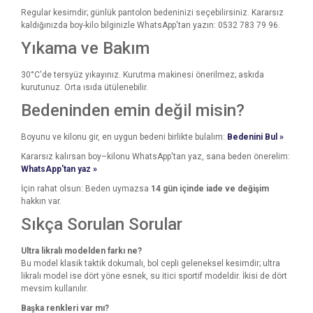
Regular kesimdir; günlük pantolon bedeninizi seçebilirsiniz. Kararsız
kaldığınızda boy-kilo bilginizle WhatsApp'tan yazın: 0532 783 79 96.
Yıkama ve Bakım
30°C'de tersyüz yıkayınız. Kurutma makinesi önerilmez; askıda
kurutunuz. Orta ısıda ütülenebilir.
Bedeninden emin değil misin?
Boyunu ve kilonu gir, en uygun bedeni birlikte bulalım:
Bedenini Bul »
Kararsız kalırsan boy–kilonu WhatsApp'tan yaz, sana beden önerelim:
WhatsApp'tan yaz »
İçin rahat olsun: Beden uymazsa
14 gün içinde iade ve değişim
hakkın var.
Sıkça Sorulan Sorular
Ultra likralı modelden farkı ne?
Bu model klasik taktik dokumalı, bol cepli geleneksel kesimdir; ultra
likralı model ise dört yöne esnek, su itici sportif modeldir. İkisi de dört
mevsim kullanılır.
Başka renkleri var mı?