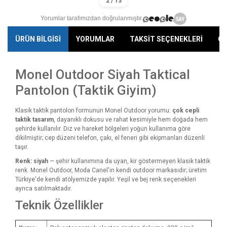
Yorumlar tarafımızdan doğrulanmıştır.
ÜRÜN BİLGİSİ
YORUMLAR
TAKSİT SEÇENEKLERİ
ÖN
Monel Outdoor Siyah Taktical
Pantolon (Taktik Giyim)
Klasik taktik pantolon formunun Monel Outdoor yorumu:
çok cepli
taktik tasarım
, dayanıklı dokusu ve rahat kesimiyle hem doğada hem
şehirde kullanılır. Diz ve hareket bölgeleri yoğun kullanıma göre
dikilmiştir; cep düzeni telefon, çakı, el feneri gibi ekipmanları düzenli
taşır.
Renk: siyah
— şehir kullanımına da uyan, kir göstermeyen klasik taktik
renk. Monel Outdoor, Moda Canel'in kendi outdoor markasıdır; üretim
Türkiye'de kendi atölyemizde yapılır. Yeşil ve bej renk seçenekleri
ayrıca satılmaktadır.
Teknik Özellikler