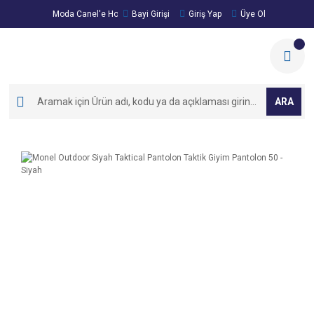
Moda Canel'e Hoşgeldiniz!
Bayi Girişi
Giriş Yap
Üye Ol
ARA