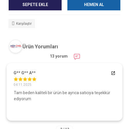
SEPETE EKLE
HEMEN AL
Karşılaştır
Ürün Yorumları
13 yorum
* A**
G** S**
025
27.10.2025
en kaliteli bir ürün be ayrıca satıcıya teşekkür
Şahane bir 
rum
gösterdiğin
pantolon değil sadece iş
edebileceğ