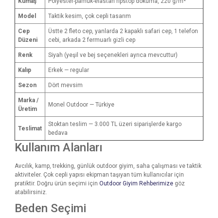
Kumaş
Polyester-pamuk-elastan ripstop dokuma, 220 g/m²
Model
Taktik kesim, çok cepli tasarım
Cep
Üstte 2 fleto cep, yanlarda 2 kapaklı safari cep, 1 telefon
Düzeni
cebi, arkada 2 fermuarlı gizli cep
Renk
Siyah (yeşil ve bej seçenekleri ayrıca mevcuttur)
Kalıp
Erkek — regular
Sezon
Dört mevsim
Marka /
Monel Outdoor — Türkiye
Üretim
Stoktan teslim — 3.000 TL üzeri siparişlerde kargo
Teslimat
bedava
Kullanım Alanları
Avcılık, kamp, trekking, günlük outdoor giyim, saha çalışması ve taktik
aktiviteler. Çok cepli yapısı ekipman taşıyan tüm kullanıcılar için
pratiktir. Doğru ürün seçimi için
Outdoor Giyim Rehberimize
göz
atabilirsiniz.
Beden Seçimi