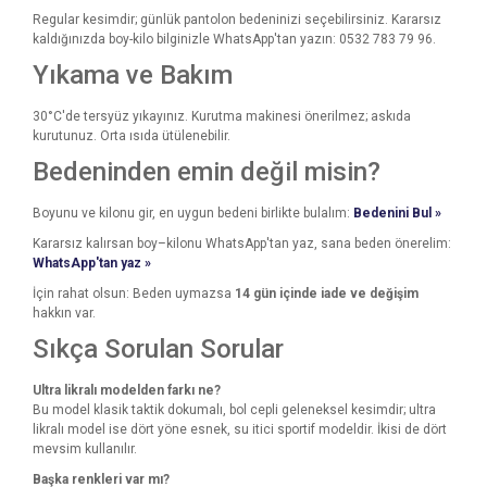
Regular kesimdir; günlük pantolon bedeninizi seçebilirsiniz. Kararsız
kaldığınızda boy-kilo bilginizle WhatsApp'tan yazın: 0532 783 79 96.
Yıkama ve Bakım
30°C'de tersyüz yıkayınız. Kurutma makinesi önerilmez; askıda
kurutunuz. Orta ısıda ütülenebilir.
Bedeninden emin değil misin?
Boyunu ve kilonu gir, en uygun bedeni birlikte bulalım:
Bedenini Bul »
Kararsız kalırsan boy–kilonu WhatsApp'tan yaz, sana beden önerelim:
WhatsApp'tan yaz »
İçin rahat olsun: Beden uymazsa
14 gün içinde iade ve değişim
hakkın var.
Sıkça Sorulan Sorular
Ultra likralı modelden farkı ne?
Bu model klasik taktik dokumalı, bol cepli geleneksel kesimdir; ultra
likralı model ise dört yöne esnek, su itici sportif modeldir. İkisi de dört
mevsim kullanılır.
Başka renkleri var mı?