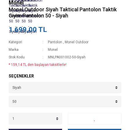
Monel
Monel Outdoor Siyah Taktical Pantolon Taktik
Giyim Pantolon 50 - Siyah
1.699,00 TL
Kategori
Pantolon
,
Monel Outdoor
Marka
Monel
Stok Kodu
MNLPA001002-50-Siyah
* 159,14 TL den başlayan taksitlerle!
SEÇENEKLER