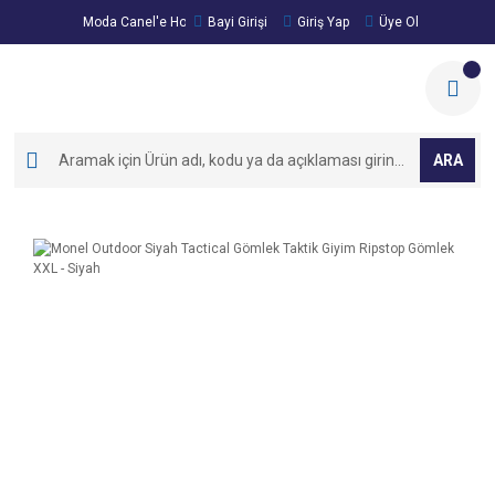
Moda Canel'e Hoşgeldiniz!
Bayi Girişi
Giriş Yap
Üye Ol
ARA