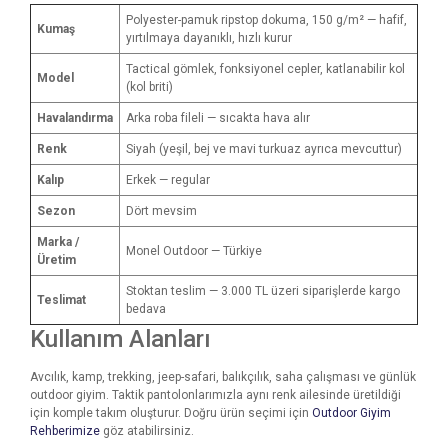
Polyester-pamuk ripstop dokuma, 150 g/m² — hafif,
Kumaş
yırtılmaya dayanıklı, hızlı kurur
Tactical gömlek, fonksiyonel cepler, katlanabilir kol
Model
(kol briti)
Havalandırma
Arka roba fileli — sıcakta hava alır
Renk
Siyah (yeşil, bej ve mavi turkuaz ayrıca mevcuttur)
Kalıp
Erkek — regular
Sezon
Dört mevsim
Marka /
Monel Outdoor — Türkiye
Üretim
Stoktan teslim — 3.000 TL üzeri siparişlerde kargo
Teslimat
bedava
Kullanım Alanları
Avcılık, kamp, trekking, jeep-safari, balıkçılık, saha çalışması ve günlük
outdoor giyim. Taktik pantolonlarımızla aynı renk ailesinde üretildiği
için komple takım oluşturur. Doğru ürün seçimi için
Outdoor Giyim
Rehberimize
göz atabilirsiniz.