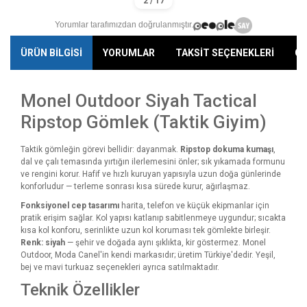
Yorumlar tarafımızdan doğrulanmıştır.
ÜRÜN BİLGİSİ
YORUMLAR
TAKSİT SEÇENEKLERİ
ÖN
Monel Outdoor Siyah Tactical
Ripstop Gömlek (Taktik Giyim)
Taktik gömleğin görevi bellidir: dayanmak.
Ripstop dokuma kumaşı
,
dal ve çalı temasında yırtığın ilerlemesini önler; sık yıkamada formunu
ve rengini korur. Hafif ve hızlı kuruyan yapısıyla uzun doğa günlerinde
konforludur — terleme sonrası kısa sürede kurur, ağırlaşmaz.
Fonksiyonel cep tasarımı
harita, telefon ve küçük ekipmanlar için
pratik erişim sağlar. Kol yapısı katlanıp sabitlenmeye uygundur; sıcakta
kısa kol konforu, serinlikte uzun kol koruması tek gömlekte birleşir.
Renk: siyah
— şehir ve doğada aynı şıklıkta, kir göstermez. Monel
Outdoor, Moda Canel'in kendi markasıdır; üretim Türkiye'dedir. Yeşil,
bej ve mavi turkuaz seçenekleri ayrıca satılmaktadır.
Teknik Özellikler