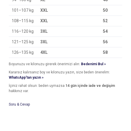
101–107 kg
XXL
50
108–115 kg
XXL
52
116–120 kg
3XL
54
121–125 kg
3XL
56
126–135 kg
4XL
58
Boyunuzu ve kilonuzu girerek önerimizi alın:
Bedenimi Bul »
Kararsız kalırsanız boy ve kilonuzu yazın, size beden önerelim:
WhatsApp'tan yazın »
İçiniz rahat olsun: beden uymazsa
14 gün içinde iade ve değişim
hakkınız var.
Soru & Cevap
Bu ürünün fiyat bilgisi, resim, ürün açıklamalarında ve diğer
konularda yetersiz gördüğünüz noktaları öneri formunu
Bu ürüne ilk yorumu siz yapın!
kullanarak tarafımıza iletebilirsiniz.
Ürün hakkında henüz soru sorulmamış.
Görüş ve önerileriniz için teşekkür ederiz.