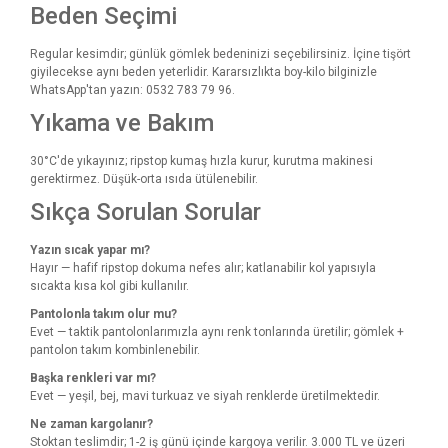
Beden Seçimi
Regular kesimdir; günlük gömlek bedeninizi seçebilirsiniz. İçine tişört
giyilecekse aynı beden yeterlidir. Kararsızlıkta boy-kilo bilginizle
WhatsApp'tan yazın: 0532 783 79 96.
Yıkama ve Bakım
30°C'de yıkayınız; ripstop kumaş hızla kurur, kurutma makinesi
gerektirmez. Düşük-orta ısıda ütülenebilir.
Sıkça Sorulan Sorular
Yazın sıcak yapar mı?
Hayır — hafif ripstop dokuma nefes alır; katlanabilir kol yapısıyla
sıcakta kısa kol gibi kullanılır.
Pantolonla takım olur mu?
Evet — taktik pantolonlarımızla aynı renk tonlarında üretilir; gömlek +
pantolon takım kombinlenebilir.
Başka renkleri var mı?
Evet — yeşil, bej, mavi turkuaz ve siyah renklerde üretilmektedir.
Ne zaman kargolanır?
Stoktan teslimdir; 1-2 iş günü içinde kargoya verilir. 3.000 TL ve üzeri