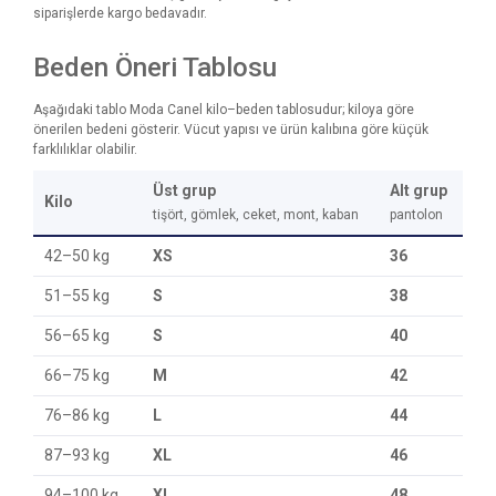
siparişlerde kargo bedavadır.
Beden Öneri Tablosu
Aşağıdaki tablo Moda Canel kilo–beden tablosudur; kiloya göre
önerilen bedeni gösterir. Vücut yapısı ve ürün kalıbına göre küçük
farklılıklar olabilir.
Üst grup
Alt grup
Kilo
tişört, gömlek, ceket, mont, kaban
pantolon
42–50 kg
XS
36
51–55 kg
S
38
56–65 kg
S
40
66–75 kg
M
42
76–86 kg
L
44
87–93 kg
XL
46
94–100 kg
XL
48