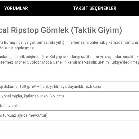
YORUMLAR
TAKSİT SEÇENEKLERİ
cal Ripstop Gömlek (Taktik Giyim)
ma kumaşı
, dal ve çalı temasında yırtığın ilerlemesini önler; sık yıkamada formunu 
e kurur, ağırlaşmaz.
nlar için pratik erişim sağlar. Kol yapısı katlanıp sabitlenmeye uygundur; sıcakta 
östermez. Monel Outdoor, Moda Canel'in kendi markasıdır; üretim Türkiye'dedir. Yeşi
p dokuma, 150 g/m² — hafif, yırtılmaya dayanıklı, hızlı kurur
onel cepler, katlanabilir kol (kol briti)
ta hava alır
avi turkuaz ayrıca mevcuttur)