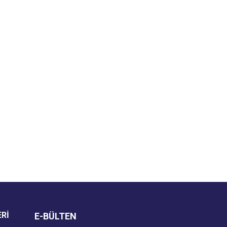
za iletebilirsiniz.
ERİ
E-BÜLTEN