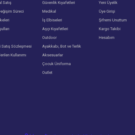
l Satış
Güvenlik Kıyafetleri
Yeni Üyelik
eğişim Süreci
Medikal
Üye Girişi
lkeleri
İş Elbiseleri
Şifremi Unuttum
ulları
Aşçı Kıyafetleri
Kargo Takibi
Gönder
Outdoor
Hesabım
i Satış Sözleşmesi
Ayakkabı, Bot ve Terlik
Verilen Kullanımı
Aksesuarlar
Çocuk Üniforma
Outlet