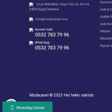
Kurumsa
Çırçır Mahallesi, Saya Yolu Cd. No:34,
34070 Eyüp/İstanbul
İade & D
Gizlilik İ
info@modacanel.com
İade Koş
Destek Hattı
İletişim
0532 783 79 96
Mesafel
WhatsApp
Kişisel 
0532 783 79 96
Modacanel © 2023 Her hakkı saklıdır.
WhatsApp Destek