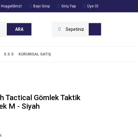
 Hoşgeldiniz!
Bayi Girişi
Giriş Yap
Üye Ol
ARA
Sepetiniz
S.S.S
KURUMSAL SATIŞ
h Tactical Gömlek Taktik
ek M - Siyah
k