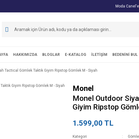
Moda Canel'e
AYFA
HAKKIMIZDA
BLOGLAR
E-KATALOG
İLETİŞİM
BEDENİNİ BUL
h Tactical Gömlek Taktik Giyim Ripstop Gömlek M - Siyah
Monel
Monel Outdoor Siya
Giyim Ripstop Göml
1.599,00 TL
Kategori
Gömle