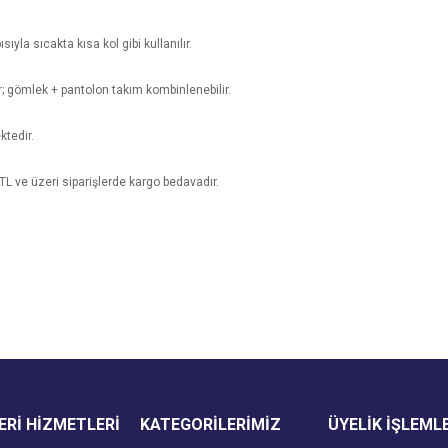
sıyla sıcakta kısa kol gibi kullanılır.
ir; gömlek + pantolon takım kombinlenebilir.
ktedir.
 TL ve üzeri siparişlerde kargo bedavadır.
e diğer konularda yetersiz gördüğünüz noktaları öneri formunu kullanarak tarafımı
Bu ürüne ilk yorumu siz yapın!
Ürün hakkında henüz soru sorulmamış.
r.
Yorum Yaz
Soru Sor
Rİ HİZMETLERİ
KATEGORİLERİMİZ
ÜYELİK İŞLEML