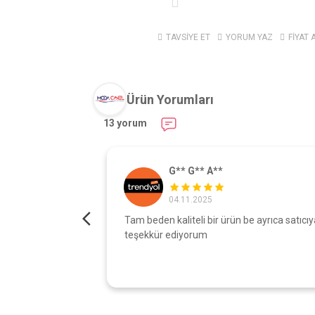
TAVSİYE ET
YORUM YAZ
FİYAT 
Ürün Yorumları
13 yorum
G** G** A**
04.11.2025
turdu gönül
Tam beden kaliteli bir ürün be ayrıca satıcıy
şı çok iyi
teşekkür ediyorum