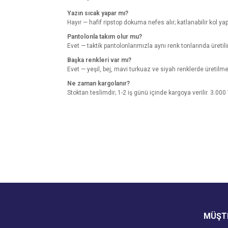
Yazın sıcak yapar mı?
Hayır — hafif ripstop dokuma nefes alır; katlanabilir kol yapı
Pantolonla takım olur mu?
Evet — taktik pantolonlarımızla aynı renk tonlarında üretil
Başka renkleri var mı?
Evet — yeşil, bej, mavi turkuaz ve siyah renklerde üretilme
Ne zaman kargolanır?
Stoktan teslimdir; 1-2 iş günü içinde kargoya verilir. 3.000
Bu ürünün fiyat bilgisi, resim, ürün açıklamalarında v
Görüş ve önerileriniz için teşekkür ederiz.
Ürün resmi kalitesiz, bozuk veya görüntülenemiyo
Ürün açıklamasında eksik bilgiler bulunuyor.
Ürün bilgilerinde hatalar bulunuyor.
Ürün fiyatı diğer sitelerden daha pahalı.
MÜŞTE
Bu ürüne benzer farklı alternatifler olmalı.