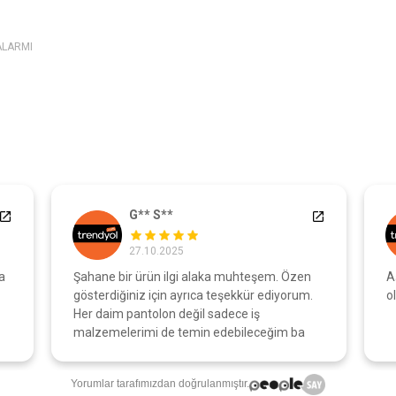
ALARMI
G** S**
27.10.2025
a
Şahane bir ürün ilgi alaka muhteşem. Özen
A
gösterdiğiniz için ayrıca teşekkür ediyorum.
o
Her daim pantolon değil sadece iş
malzemelerimi de temin edebileceğim ba
Yorumlar tarafımızdan doğrulanmıştır.