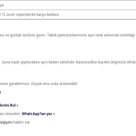
iye
 TL üzeri siparişlerde kargo bedava
şması ve günlük outdoor giyim. Taktik pantolonlarımızla aynı renk ailesinde üretildiğ
İçine tişört giyilecekse aynı beden yeterlidir. Kararsızlıkta boy-kilo bilginizle Wh
nesi gerektirmez. Düşük-orta ısıda ütülenebilir.
?
enini Bul »
den önerelim:
WhatsApp'tan yaz »
değişim
hakkın var.