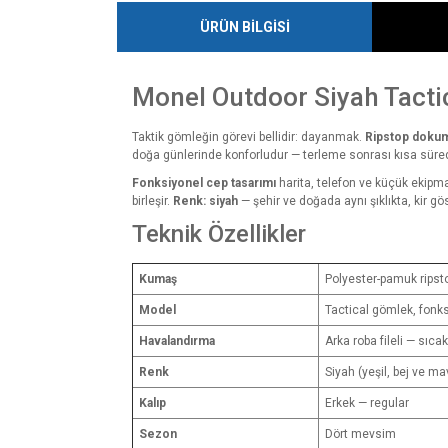
ÜRÜN BİLGİSİ
Monel Outdoor Siyah Tacti
Taktik gömleğin görevi bellidir: dayanmak.
Ripstop doku
doğa günlerinde konforludur — terleme sonrası kısa süred
Fonksiyonel cep tasarımı
harita, telefon ve küçük ekipma
birleşir.
Renk: siyah
— şehir ve doğada aynı şıklıkta, kir g
Teknik Özellikler
Kumaş
Polyester-pamuk ripsto
Model
Tactical gömlek, fonksiy
Havalandırma
Arka roba fileli — sıcak
Renk
Siyah (yeşil, bej ve m
Kalıp
Erkek — regular
Sezon
Dört mevsim