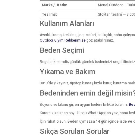
Marka / Üretim
Monel Outdoor — Türk
Teslimat
Stoktan teslim — 3.000
Kullanım Alanları
Avcılık, kamp, trekking, jeep-safari, balıkçılık, saha çalı
Outdoor Giyim Rehberimize
göz atabilirsiniz.
Beden Seçimi
Regular kesimdir; günlük gömlek bedeninizi seçebilirsiniz. 
Yıkama ve Bakım
30°C'de yıkayınız; ripstop kumaş hızla kurur, kurutma maki
Bedeninden emin değil misin
Boyunu ve kilonu gir, en uygun bedeni birlikte bulalım:
Bed
Kararsız kalırsan boy–kilonu WhatsApp'tan yaz, sana be
İçin rahat olsun: Beden uymazsa
14 gün içinde iade ve 
Sıkça Sorulan Sorular