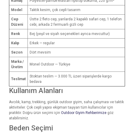
Kumaş
Polyester-pamuk-elastan ripstop dokuma, 220 g/m²
Model
Taktik kesim, çok cepli tasarım
Cep
Üstte 2 fleto cep, yanlarda 2 kapaklı safari cep, 1 telefon
Düzeni
cebi, arkada 2 fermuarlı gizli cep
Renk
Bej (yeşil ve siyah seçenekleri ayrıca mevcuttur)
Kalıp
Erkek — regular
Sezon
Dört mevsim
Marka /
Monel Outdoor — Türkiye
Üretim
Stoktan teslim — 3.000 TL üzeri siparişlerde kargo
Teslimat
bedava
Kullanım Alanları
Avcılık, kamp, trekking, günlük outdoor giyim, saha çalışması ve taktik
aktiviteler. Çok cepli yapısı ekipman taşıyan tüm kullanıcılar için
pratiktir. Doğru ürün seçimi için
Outdoor Giyim Rehberimize
göz
atabilirsiniz.
Beden Seçimi