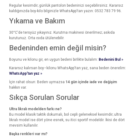
Regular kesimdir; günlük pantolon bedeninizi seçebilirsiniz. Kararsız
kaldığınızda boy-kilo bilginizle WhatsApp'tan yazın: 0532 783 79 96.
Yıkama ve Bakım
30°C'de tersyüz yıkayınız. Kurutma makinesi önerilmez; askıda
kurutunuz. Orta ısıda ütülenebilir.
Bedeninden emin değil misin?
Boyunu ve kilonu gir, en uygun bedeni birlikte bulalım:
Bedenini Bul »
Kararsız kalırsan boy–kilonu WhatsApp'tan yaz, sana beden önerelim:
WhatsApp'tan yaz »
İçin rahat olsun: Beden uymazsa
14 gün içinde iade ve değişim
hakkın var.
Sıkça Sorulan Sorular
Ultra likralı modelden farkı ne?
Bu model klasik taktik dokumalı, bol cepli geleneksel kesimdir; ultra
likralı model ise dört yöne esnek, su itici sportif modeldir. İkisi de dört
mevsim kullanılır.
Başka renkleri var mı?