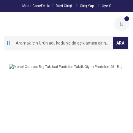
Moda Canel'e Hoşgeldiniz!
Bayi Girişi
Giriş Yap
Üye Ol
ARA