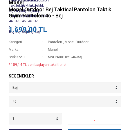
Monel
Monel Outdoor Bej Taktical Pantolon Taktik
Giyim Pantolon 46 - Bej
1.699,00 TL
Kategori
Pantolon
,
Monel Outdoor
Marka
Monel
Stok Kodu
MNLPA001021-46-Bej
* 159,14 TL den başlayan taksitlerle!
SEÇENEKLER