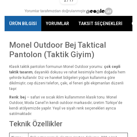
Yorumlar tarafımızdan doğrulanmıştır.
ÜRÜN BİLGİSİ
YORUMLAR
TAKSİT SEÇENEKLERİ
ÖN
Monel Outdoor Bej Taktical
Pantolon (Taktik Giyim)
Klasik taktik pantolon formunun Monel Outdoor yorumu:
çok cepli
taktik tasarım
, dayanıklı dokusu ve rahat kesimiyle hem doğada hem
şehirde kullanılır. Diz ve hareket bölgeleri yoğun kullanıma göre
dikilmiştir; cep düzeni telefon, çakı, el feneri gibi ekipmanları düzenli
taşır.
Renk: bej
— safari ve sıcak iklim kullanımının klasik tonu. Monel
Outdoor, Moda Canel'in kendi outdoor markasıdır; üretim Türkiye'de
kendi atölyemizde yapılır. Yeşil ve siyah renk seçenekleri ayrıca
satılmaktadır.
Teknik Özellikler