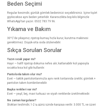
Beden Seçimi
Regular kesimdir; günlük gömlek bedeninizi seçebilirsiniz. İçine tişört
giyilecekse aynı beden yeterlidir. Kararsızlıkta boy-kilo bilginizle
WhatsApp'tan yazın: 0532 783 79 96.
Yıkama ve Bakım
30°C'de yıkayınız; ripstop kumaş hızla kurur, kurutma makinesi
gerektirmez. Düşük-orta ısıda ütülenebilir.
Sıkça Sorulan Sorular
Yazın sıcak yapar mı?
Hayır — hafif ripstop dokuma nefes alır; katlanabilir kol yapısıyla
sıcakta kısa kol gibi kullanılır.
Pantolonla takım olur mu?
Evet — taktik pantolonlarımızla aynı renk tonlarında üretilir; gömlek +
pantolon takım kombinlenebilir.
Başka renkleri var mı?
Evet — yeşil, bej, mavi turkuaz ve siyah renklerde üretilmektedir.
Ne zaman kargolanır?
Stoktan teslimdir; 1-2 iş günü içinde kargoya verilir. 3.000 TL ve üzeri