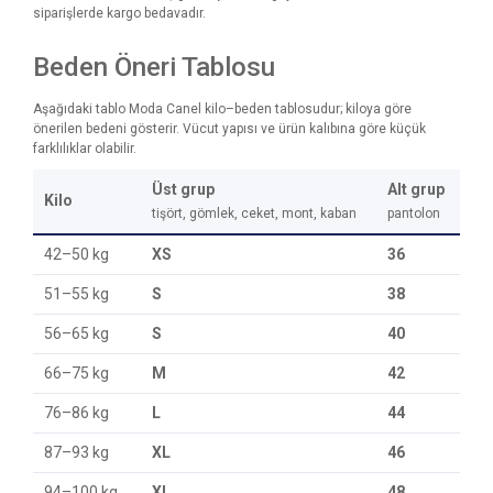
siparişlerde kargo bedavadır.
Beden Öneri Tablosu
Aşağıdaki tablo Moda Canel kilo–beden tablosudur; kiloya göre
önerilen bedeni gösterir. Vücut yapısı ve ürün kalıbına göre küçük
farklılıklar olabilir.
Üst grup
Alt grup
Kilo
tişört, gömlek, ceket, mont, kaban
pantolon
42–50 kg
XS
36
51–55 kg
S
38
56–65 kg
S
40
66–75 kg
M
42
76–86 kg
L
44
87–93 kg
XL
46
94–100 kg
XL
48