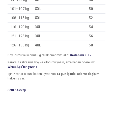
101–107 kg
XXL
50
108–115 kg
XXL
52
116–120 kg
3XL
54
121–125 kg
3XL
56
126–135 kg
4XL
58
Boyunuzu ve kilonuzu girerek önerimizi alın:
Bedenimi Bul »
Kararsız kalırsanız boy ve kilonuzu yazın, size beden önerelim:
WhatsApp'tan yazın »
İçiniz rahat olsun: beden uymazsa
14 gün içinde iade ve değişim
hakkınız var.
Soru & Cevap
Bu ürünün fiyat bilgisi, resim, ürün açıklamalarında ve diğer
konularda yetersiz gördüğünüz noktaları öneri formunu
Bu ürüne ilk yorumu siz yapın!
kullanarak tarafımıza iletebilirsiniz.
Ürün hakkında henüz soru sorulmamış.
Görüş ve önerileriniz için teşekkür ederiz.