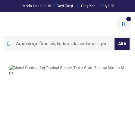
Moda Canel'e Hoşgeldiniz!
Bayi Girişi
Giriş Yap
Üye Ol
ARA