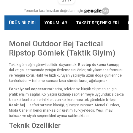
Yorumlar tarafımızdan doğrulanmıştır.
ÜRÜN BİLGİSİ
YORUMLAR
TAKSİT SEÇENEKLERİ
ÖN
Monel Outdoor Bej Tactical
Ripstop Gömlek (Taktik Giyim)
Taktik gömleğin görevi bellidir: dayanmak.
Ripstop dokuma kumaşı
,
dal ve çalı temasında yırtığın ilerlemesini önler; sık yıkamada formunu
ve rengini korur. Hafif ve hızlı kuruyan yapısıyla uzun doğa günlerinde
konforludur — terleme sonrası kısa sürede kurur, ağırlaşmaz.
Fonksiyonel cep tasarımı
harita, telefon ve küçük ekipmanlar için
pratik erişim sağlar. Kol yapısı katlanıp sabitlenmeye uygundur; sıcakta
kısa kol konforu, serinlikte uzun kol koruması tek gömlekte birleşir.
Renk: bej
— safari tarzının klasiği, güneşte ısınmaz. Monel Outdoor,
Moda Canel'in kendi markasıdır; üretim Türkiye'dedir. Yeşil, mavi
turkuaz ve siyah seçenekleri ayrıca satılmaktadır.
Teknik Özellikler