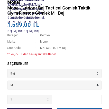
Monel
Monel Outdoor Bej Tactical Gömlek Taktik
Giyim Ripstop Gömlek M - Bej
1.599,00 TL
Kategori
Gömlek
Marka
Monel
Stok Kodu
MNLG001021-M-Bej
* 149,77 TL den başlayan taksitlerle!
SEÇENEKLER