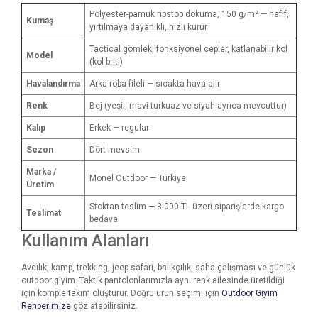
Polyester-pamuk ripstop dokuma, 150 g/m² — hafif,
Kumaş
yırtılmaya dayanıklı, hızlı kurur
Tactical gömlek, fonksiyonel cepler, katlanabilir kol
Model
(kol briti)
Havalandırma
Arka roba fileli — sıcakta hava alır
Renk
Bej (yeşil, mavi turkuaz ve siyah ayrıca mevcuttur)
Kalıp
Erkek — regular
Sezon
Dört mevsim
Marka /
Monel Outdoor — Türkiye
Üretim
Stoktan teslim — 3.000 TL üzeri siparişlerde kargo
Teslimat
bedava
Kullanım Alanları
Avcılık, kamp, trekking, jeep-safari, balıkçılık, saha çalışması ve günlük
outdoor giyim. Taktik pantolonlarımızla aynı renk ailesinde üretildiği
için komple takım oluşturur. Doğru ürün seçimi için
Outdoor Giyim
Rehberimize
göz atabilirsiniz.