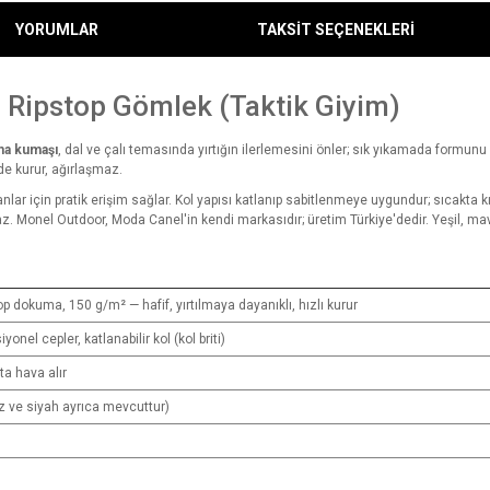
YORUMLAR
TAKSİT SEÇENEKLERİ
l Ripstop Gömlek (Taktik Giyim)
ma kumaşı
, dal ve çalı temasında yırtığın ilerlemesini önler; sık yıkamada formunu 
e kurur, ağırlaşmaz.
nlar için pratik erişim sağlar. Kol yapısı katlanıp sabitlenmeye uygundur; sıcakta 
az. Monel Outdoor, Moda Canel'in kendi markasıdır; üretim Türkiye'dedir. Yeşil, ma
p dokuma, 150 g/m² — hafif, yırtılmaya dayanıklı, hızlı kurur
onel cepler, katlanabilir kol (kol briti)
ta hava alır
az ve siyah ayrıca mevcuttur)