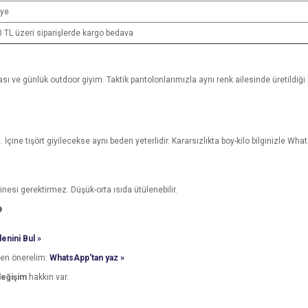
iye
 TL üzeri siparişlerde kargo bedava
şması ve günlük outdoor giyim. Taktik pantolonlarımızla aynı renk ailesinde üretildiğ
İçine tişört giyilecekse aynı beden yeterlidir. Kararsızlıkta boy-kilo bilginizle Wh
nesi gerektirmez. Düşük-orta ısıda ütülenebilir.
?
enini Bul »
den önerelim:
WhatsApp'tan yaz »
değişim
hakkın var.