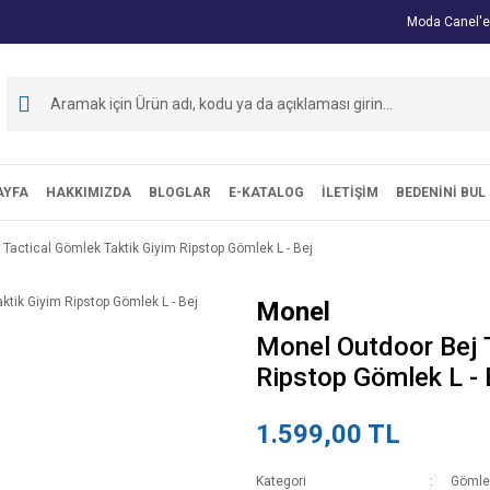
Moda Canel'e
AYFA
HAKKIMIZDA
BLOGLAR
E-KATALOG
İLETİŞİM
BEDENİNİ BUL
Tactical Gömlek Taktik Giyim Ripstop Gömlek L - Bej
Monel
Monel Outdoor Bej T
Ripstop Gömlek L - 
1.599,00 TL
Kategori
Gömle