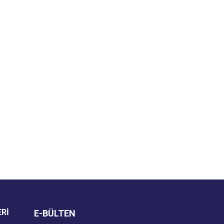
za iletebilirsiniz.
ERİ
E-BÜLTEN