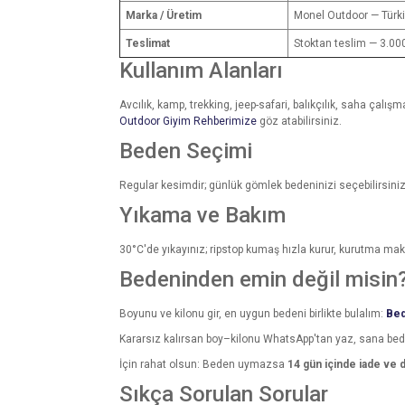
Marka / Üretim
Monel Outdoor — Türk
Teslimat
Stoktan teslim — 3.000
Kullanım Alanları
Avcılık, kamp, trekking, jeep-safari, balıkçılık, saha çalı
Outdoor Giyim Rehberimize
göz atabilirsiniz.
Beden Seçimi
Regular kesimdir; günlük gömlek bedeninizi seçebilirsiniz. 
Yıkama ve Bakım
30°C'de yıkayınız; ripstop kumaş hızla kurur, kurutma maki
Bedeninden emin değil misin
Boyunu ve kilonu gir, en uygun bedeni birlikte bulalım:
Bed
Kararsız kalırsan boy–kilonu WhatsApp'tan yaz, sana be
İçin rahat olsun: Beden uymazsa
14 gün içinde iade ve 
Sıkça Sorulan Sorular