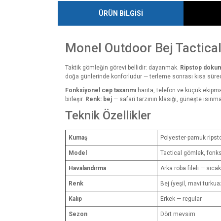
ÜRÜN BİLGİSİ
Monel Outdoor Bej Tactica
Taktik gömleğin görevi bellidir: dayanmak.
Ripstop doku
doğa günlerinde konforludur — terleme sonrası kısa süred
Fonksiyonel cep tasarımı
harita, telefon ve küçük ekipma
birleşir.
Renk: bej
— safari tarzının klasiği, güneşte ısınm
Teknik Özellikler
Kumaş
Polyester-pamuk ripsto
Model
Tactical gömlek, fonksiy
Havalandırma
Arka roba fileli — sıcak
Renk
Bej (yeşil, mavi turku
Kalıp
Erkek — regular
Sezon
Dört mevsim