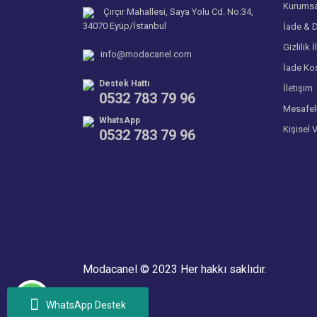
Kurumsa
Çırçır Mahallesi, Saya Yolu Cd. No:34,
34070 Eyüp/İstanbul
İade & D
Gizlilik İ
info@modacanel.com
İade Koş
Destek Hattı
İletişim
0532 783 79 96
Mesafel
WhatsApp
Kişisel 
0532 783 79 96
Modacanel © 2023 Her hakkı saklıdır.
WhatsApp Destek