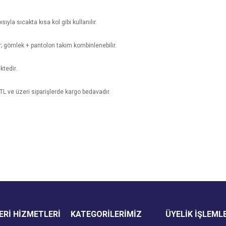
sıyla sıcakta kısa kol gibi kullanılır.
ir; gömlek + pantolon takım kombinlenebilir.
ktedir.
 TL ve üzeri siparişlerde kargo bedavadır.
e diğer konularda yetersiz gördüğünüz noktaları öneri formunu kullanarak tarafımı
Bu ürüne ilk yorumu siz yapın!
Ürün hakkında henüz soru sorulmamış.
r.
Yorum Yaz
Soru Sor
Rİ HİZMETLERİ
KATEGORİLERİMİZ
ÜYELİK İŞLEML