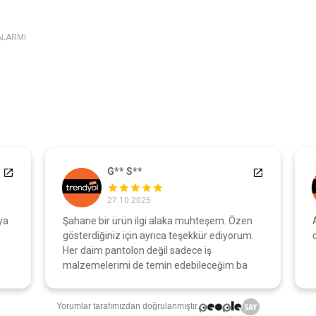
ALARMI
G** S**
27.10.2025
a
Şahane bir ürün ilgi alaka muhteşem. Özen
A
gösterdiğiniz için ayrıca teşekkür ediyorum.
o
Her daim pantolon değil sadece iş
malzemelerimi de temin edebileceğim ba
Yorumlar tarafımızdan doğrulanmıştır.