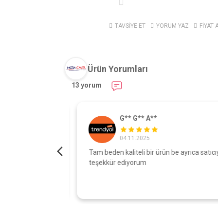
TAVSİYE ET
YORUM YAZ
FİYAT 
Ürün Yorumları
13 yorum
G** G** A**
04.11.2025
turdu gönül
Tam beden kaliteli bir ürün be ayrıca satıcıy
şı çok iyi
teşekkür ediyorum