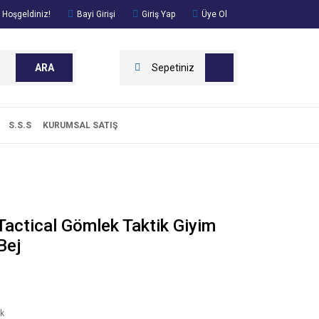
 Hoşgeldiniz!
Bayi Girişi
Giriş Yap
Üye Ol
ARA
Sepetiniz
S.S.S
KURUMSAL SATIŞ
actical Gömlek Taktik Giyim
Bej
k