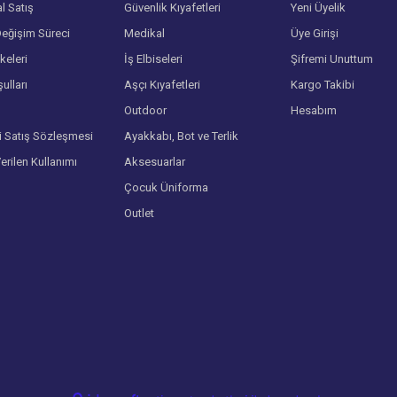
l Satış
Güvenlik Kıyafetleri
Yeni Üyelik
eğişim Süreci
Medikal
Üye Girişi
lkeleri
İş Elbiseleri
Şifremi Unuttum
ulları
Aşçı Kıyafetleri
Kargo Takibi
Gönder
Outdoor
Hesabım
i Satış Sözleşmesi
Ayakkabı, Bot ve Terlik
Verilen Kullanımı
Aksesuarlar
Çocuk Üniforma
Outlet