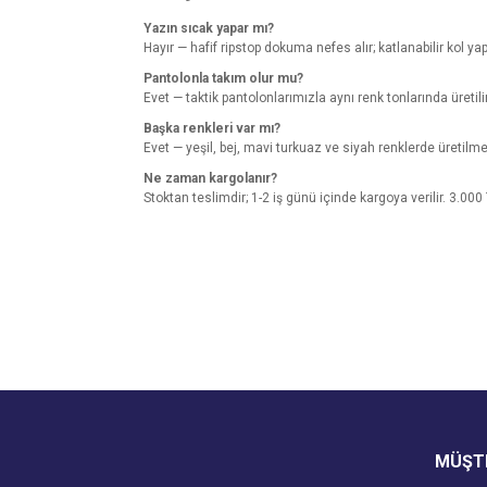
Yazın sıcak yapar mı?
Hayır — hafif ripstop dokuma nefes alır; katlanabilir kol yapı
Pantolonla takım olur mu?
Evet — taktik pantolonlarımızla aynı renk tonlarında üretil
Başka renkleri var mı?
Evet — yeşil, bej, mavi turkuaz ve siyah renklerde üretilme
Ne zaman kargolanır?
Stoktan teslimdir; 1-2 iş günü içinde kargoya verilir. 3.000
Bu ürünün fiyat bilgisi, resim, ürün açıklamalarında v
Görüş ve önerileriniz için teşekkür ederiz.
Ürün resmi kalitesiz, bozuk veya görüntülenemiyo
Ürün açıklamasında eksik bilgiler bulunuyor.
Ürün bilgilerinde hatalar bulunuyor.
Ürün fiyatı diğer sitelerden daha pahalı.
MÜŞTE
Bu ürüne benzer farklı alternatifler olmalı.