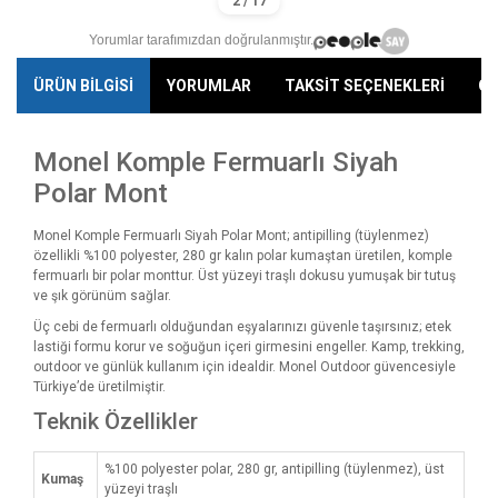
Yorumlar tarafımızdan doğrulanmıştır.
ÜRÜN BİLGİSİ
YORUMLAR
TAKSİT SEÇENEKLERİ
ÖN
Monel Komple Fermuarlı Siyah
Polar Mont
Monel Komple Fermuarlı Siyah Polar Mont; antipilling (tüylenmez)
özellikli %100 polyester, 280 gr kalın polar kumaştan üretilen, komple
fermuarlı bir polar monttur. Üst yüzeyi traşlı dokusu yumuşak bir tutuş
ve şık görünüm sağlar.
Üç cebi de fermuarlı olduğundan eşyalarınızı güvenle taşırsınız; etek
lastiği formu korur ve soğuğun içeri girmesini engeller. Kamp, trekking,
outdoor ve günlük kullanım için idealdir. Monel Outdoor güvencesiyle
Türkiye’de üretilmiştir.
Teknik Özellikler
%100 polyester polar, 280 gr, antipilling (tüylenmez), üst
Kumaş
yüzeyi traşlı