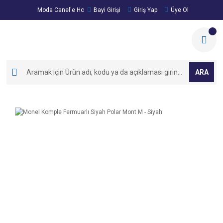
Moda Canel'e Hoşgeldiniz!
Bayi Girişi
Giriş Yap
Üye Ol
ARA