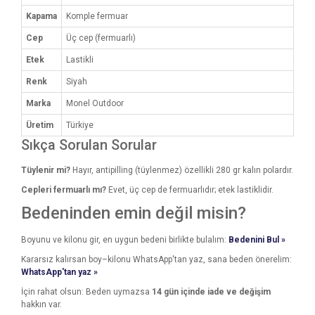
Kapama
Komple fermuar
Cep
Üç cep (fermuarlı)
Etek
Lastikli
Renk
Siyah
Marka
Monel Outdoor
Üretim
Türkiye
Sıkça Sorulan Sorular
Tüylenir mi?
Hayır, antipilling (tüylenmez) özellikli 280 gr kalın polardır.
Cepleri fermuarlı mı?
Evet, üç cep de fermuarlıdır; etek lastiklidir.
Bedeninden emin değil misin?
Boyunu ve kilonu gir, en uygun bedeni birlikte bulalım:
Bedenini Bul »
Kararsız kalırsan boy–kilonu WhatsApp'tan yaz, sana beden önerelim:
WhatsApp'tan yaz »
İçin rahat olsun: Beden uymazsa
14 gün içinde iade ve değişim
hakkın var.