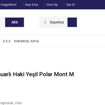
 Hoşgeldiniz!
Bayi Girişi
Giriş Yap
Üye Ol
ARA
Sepetiniz
S.S.S
KURUMSAL SATIŞ
arlı Haki Yeşil Polar Mont M
Yağmurluk
,
Polar