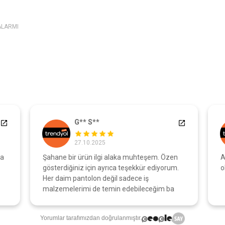
ALARMI
G** S**
27.10.2025
a
Şahane bir ürün ilgi alaka muhteşem. Özen
A
gösterdiğiniz için ayrıca teşekkür ediyorum.
o
Her daim pantolon değil sadece iş
malzemelerimi de temin edebileceğim ba
Yorumlar tarafımızdan doğrulanmıştır.