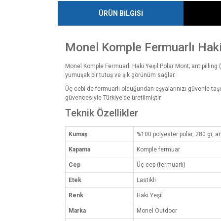
ÜRÜN BİLGİSİ
Monel Komple Fermuarlı Haki
Monel Komple Fermuarlı Haki Yeşil Polar Mont; antipilling 
yumuşak bir tutuş ve şık görünüm sağlar.
Üç cebi de fermuarlı olduğundan eşyalarınızı güvenle taşır
güvencesiyle Türkiye’de üretilmiştir.
Teknik Özellikler
Kumaş
%100 polyester polar, 280 gr, an
Kapama
Komple fermuar
Cep
Üç cep (fermuarlı)
Etek
Lastikli
Renk
Haki Yeşil
Marka
Monel Outdoor