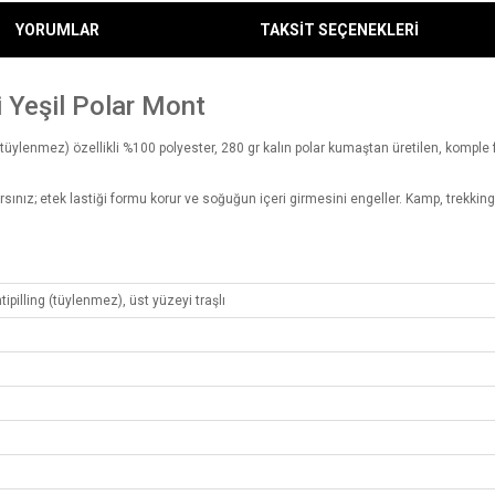
YORUMLAR
TAKSİT SEÇENEKLERİ
 Yeşil Polar Mont
(tüylenmez) özellikli %100 polyester, 280 gr kalın polar kumaştan üretilen, komple f
sınız; etek lastiği formu korur ve soğuğun içeri girmesini engeller. Kamp, trekkin
tipilling (tüylenmez), üst yüzeyi traşlı