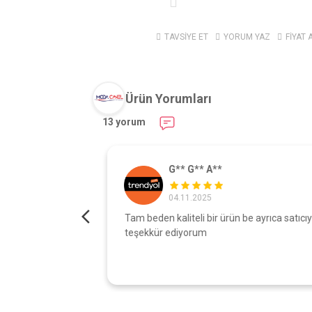
TAVSİYE ET
YORUM YAZ
FİYAT 
Ürün Yorumları
13 yorum
G** G** A**
04.11.2025
turdu gönül
Tam beden kaliteli bir ürün be ayrıca satıcıy
şı çok iyi
teşekkür ediyorum