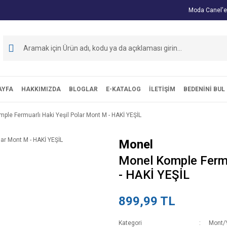
Moda Canel'e
AYFA
HAKKIMIZDA
BLOGLAR
E-KATALOG
İLETİŞİM
BEDENİNİ BUL
ple Fermuarlı Haki Yeşil Polar Mont M - HAKİ YEŞİL
Monel
Monel Komple Fermu
- HAKİ YEŞİL
899,99 TL
Kategori
Mont/