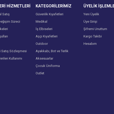
Rİ HİZMETLERİ
KATEGORİLERİMİZ
ÜYELİK İŞLEML
l Satış
Güvenlik Kıyafetleri
Yeni Üyelik
eğişim Süreci
Medikal
Üye Girişi
lkeleri
İş Elbiseleri
Şifremi Unuttum
ulları
Aşçı Kıyafetleri
Kargo Takibi
Gönder
Outdoor
Hesabım
i Satış Sözleşmesi
Ayakkabı, Bot ve Terlik
Verilen Kullanımı
Aksesuarlar
Çocuk Üniforma
Outlet