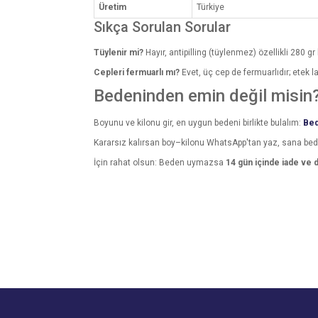
Üretim
Türkiye
Sıkça Sorulan Sorular
Tüylenir mi?
Hayır, antipilling (tüylenmez) özellikli 280 gr 
Cepleri fermuarlı mı?
Evet, üç cep de fermuarlıdır; etek las
Bedeninden emin değil misin
Boyunu ve kilonu gir, en uygun bedeni birlikte bulalım:
Bed
Kararsız kalırsan boy–kilonu WhatsApp'tan yaz, sana be
İçin rahat olsun: Beden uymazsa
14 gün içinde iade ve 
Bu ürünün fiyat bilgisi, resim, ürün açıklamalarında v
Görüş ve önerileriniz için teşekkür ederiz.
Ürün resmi kalitesiz, bozuk veya görüntülenemiyo
Ürün açıklamasında eksik bilgiler bulunuyor.
Ürün bilgilerinde hatalar bulunuyor.
Ürün fiyatı diğer sitelerden daha pahalı.