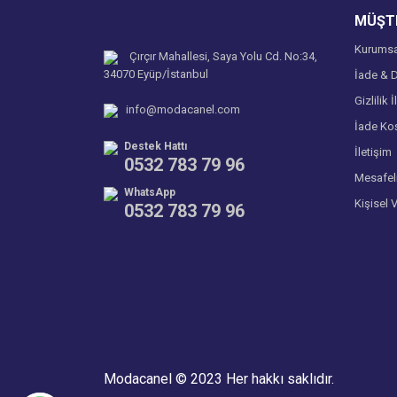
MÜŞTE
Bu ürüne benzer farklı alternatifler olmalı.
Kurumsa
Çırçır Mahallesi, Saya Yolu Cd. No:34,
34070 Eyüp/İstanbul
İade & D
Gizlilik İ
info@modacanel.com
İade Koş
Destek Hattı
İletişim
0532 783 79 96
Mesafel
WhatsApp
Kişisel 
0532 783 79 96
Modacanel © 2023 Her hakkı saklıdır.