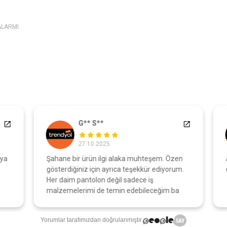
ALARMI
G** S**
27.10.2025
a
Şahane bir ürün ilgi alaka muhteşem. Özen
A
gösterdiğiniz için ayrıca teşekkür ediyorum.
o
Her daim pantolon değil sadece iş
malzemelerimi de temin edebileceğim ba
Yorumlar tarafımızdan doğrulanmıştır.