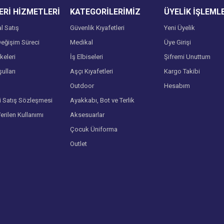
Rİ HİZMETLERİ
KATEGORİLERİMİZ
ÜYELİK İŞLEML
l Satış
Güvenlik Kıyafetleri
Yeni Üyelik
eğişim Süreci
Medikal
Üye Girişi
lkeleri
İş Elbiseleri
Şifremi Unuttum
ulları
Aşçı Kıyafetleri
Kargo Takibi
Gönder
Outdoor
Hesabım
i Satış Sözleşmesi
Ayakkabı, Bot ve Terlik
Verilen Kullanımı
Aksesuarlar
Çocuk Üniforma
Outlet