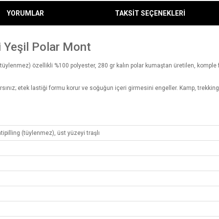
YORUMLAR
TAKSİT SEÇENEKLERİ
 Yeşil Polar Mont
(tüylenmez) özellikli %100 polyester, 280 gr kalın polar kumaştan üretilen, komple f
sınız; etek lastiği formu korur ve soğuğun içeri girmesini engeller. Kamp, trekkin
tipilling (tüylenmez), üst yüzeyi traşlı