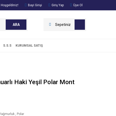
 Hoşgeldiniz!
Bayi Girişi
Giriş Yap
Üye Ol
ARA
Sepetiniz
S.S.S
KURUMSAL SATIŞ
arlı Haki Yeşil Polar Mont
Yağmurluk
,
Polar