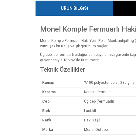
ÜRÜN BİLGİSİ
Monel Komple Fermuarlı Haki
Monel Komple Fermuarlı Haki Yeşil Polar Mont; antipilling 
yumuşak bir tutuş ve şık görünüm sağlar.
Üç cebi de fermuarlı olduğundan eşyalarınızı güvenle taşır
güvencesiyle Türkiye’de üretilmiştir.
Teknik Özellikler
Kumaş
%100 polyester polar, 280 gr, an
Kapama
Komple fermuar
Cep
Üç cep (fermuarlı)
Etek
Lastikli
Renk
Haki Yeşil
Marka
Monel Outdoor