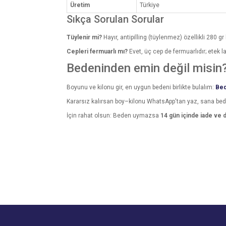
Üretim
Türkiye
Sıkça Sorulan Sorular
Tüylenir mi?
Hayır, antipilling (tüylenmez) özellikli 280 gr 
Cepleri fermuarlı mı?
Evet, üç cep de fermuarlıdır; etek las
Bedeninden emin değil misin
Boyunu ve kilonu gir, en uygun bedeni birlikte bulalım:
Bed
Kararsız kalırsan boy–kilonu WhatsApp'tan yaz, sana be
İçin rahat olsun: Beden uymazsa
14 gün içinde iade ve 
Bu ürünün fiyat bilgisi, resim, ürün açıklamalarında v
Görüş ve önerileriniz için teşekkür ederiz.
Ürün resmi kalitesiz, bozuk veya görüntülenemiyo
Ürün açıklamasında eksik bilgiler bulunuyor.
Ürün bilgilerinde hatalar bulunuyor.
Ürün fiyatı diğer sitelerden daha pahalı.