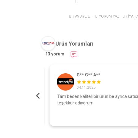
TAVSİYE ET
YORUM YAZ
FİYAT 
Ürün Yorumları
13 yorum
G** G** A**
04.11.2025
turdu gönül
Tam beden kaliteli bir ürün be ayrıca satıcıy
şı çok iyi
teşekkür ediyorum