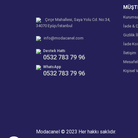
MÜŞTE
Bu ürüne benzer farklı alternatifler olmalı.
Kurumsa
Çırçır Mahallesi, Saya Yolu Cd. No:34,
34070 Eyüp/İstanbul
İade & D
Gizlilik İ
info@modacanel.com
İade Koş
Destek Hattı
İletişim
0532 783 79 96
Mesafel
WhatsApp
Kişisel 
0532 783 79 96
Modacanel © 2023 Her hakkı saklıdır.