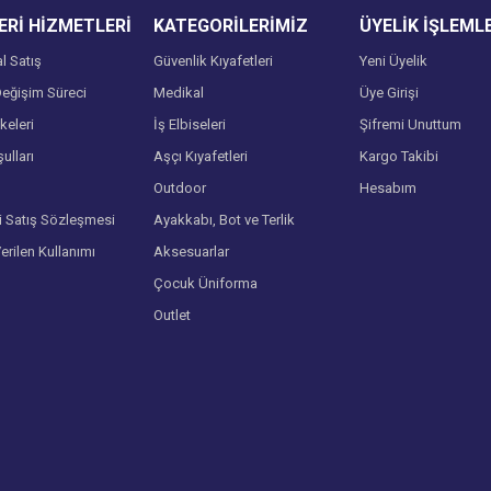
Rİ HİZMETLERİ
KATEGORİLERİMİZ
ÜYELİK İŞLEML
l Satış
Güvenlik Kıyafetleri
Yeni Üyelik
eğişim Süreci
Medikal
Üye Girişi
lkeleri
İş Elbiseleri
Şifremi Unuttum
ulları
Aşçı Kıyafetleri
Kargo Takibi
Gönder
Outdoor
Hesabım
i Satış Sözleşmesi
Ayakkabı, Bot ve Terlik
Verilen Kullanımı
Aksesuarlar
Çocuk Üniforma
Outlet