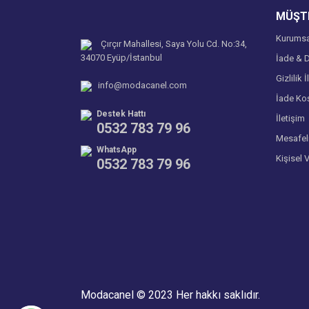
MÜŞTE
Bu ürüne benzer farklı alternatifler olmalı.
Kurumsa
Çırçır Mahallesi, Saya Yolu Cd. No:34,
34070 Eyüp/İstanbul
İade & D
Gizlilik İ
info@modacanel.com
İade Koş
Destek Hattı
İletişim
0532 783 79 96
Mesafel
WhatsApp
Kişisel 
0532 783 79 96
Modacanel © 2023 Her hakkı saklıdır.