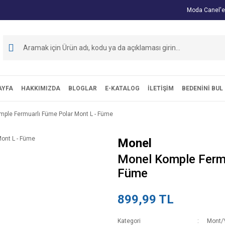
Moda Canel'e
AYFA
HAKKIMIZDA
BLOGLAR
E-KATALOG
İLETİŞİM
BEDENİNİ BUL
mple Fermuarlı Füme Polar Mont L - Füme
Monel
Monel Komple Fermu
Füme
899,99 TL
Kategori
Mont/