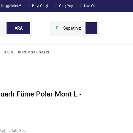
 Hoşgeldiniz!
Bayi Girişi
Giriş Yap
Üye Ol
ARA
Sepetiniz
S.S.S
KURUMSAL SATIŞ
arlı Füme Polar Mont L -
Yağmurluk
,
Polar