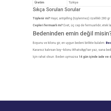
Üretim
Türkiye
Sıkça Sorulan Sorular
Tüylenir mi?
Hayır, antipilling (tüylenmez) özellikli 280 gr 
Cepleri fermuarlı mı?
Evet, üç cep de fermuarlıdır; etek las
Bedeninden emin değil misin
Boyunu ve kilonu gir, en uygun bedeni birlikte bulalım:
Bed
Kararsız kalırsan boy–kilonu WhatsApp'tan yaz, sana be
İçin rahat olsun: Beden uymazsa
14 gün içinde iade ve 
Bu ürünün fiyat bilgisi, resim, ürün açıklamalarında v
Görüş ve önerileriniz için teşekkür ederiz.
Ürün resmi kalitesiz, bozuk veya görüntülenemiyo
Ürün açıklamasında eksik bilgiler bulunuyor.
Ürün bilgilerinde hatalar bulunuyor.
Ürün fiyatı diğer sitelerden daha pahalı.