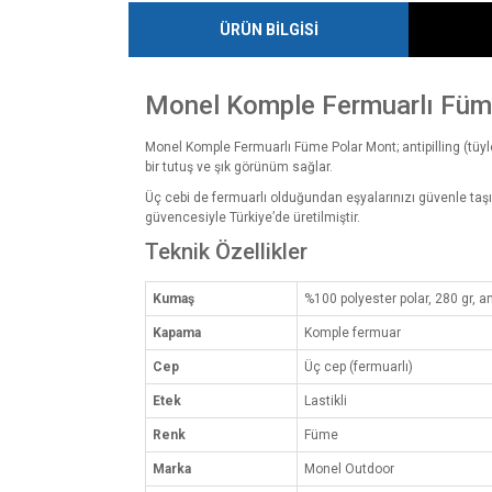
ÜRÜN BİLGİSİ
Monel Komple Fermuarlı Füm
Monel Komple Fermuarlı Füme Polar Mont; antipilling (tüyl
bir tutuş ve şık görünüm sağlar.
Üç cebi de fermuarlı olduğundan eşyalarınızı güvenle taşır
güvencesiyle Türkiye’de üretilmiştir.
Teknik Özellikler
Kumaş
%100 polyester polar, 280 gr, an
Kapama
Komple fermuar
Cep
Üç cep (fermuarlı)
Etek
Lastikli
Renk
Füme
Marka
Monel Outdoor