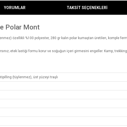
YORUMLAR
TAKSİT SEÇENEKLERİ
e Polar Mont
enmez) özellikli %100 polyester, 280 gr kalın polar kumaştan üretilen, komple ferm
sınız; etek lastiği formu korur ve soğuğun içeri girmesini engeller. Kamp, trekkin
tipilling (tüylenmez), üst yüzeyi traşlı