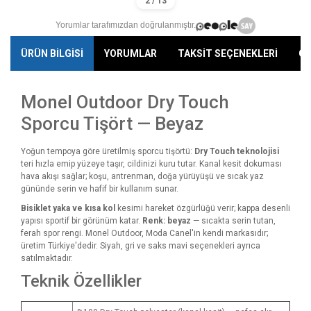
Yorumlar tarafımızdan doğrulanmıştır.
ÜRÜN BİLGİSİ
YORUMLAR
TAKSİT SEÇENEKLERİ
ÖN
Monel Outdoor Dry Touch
Sporcu Tişört — Beyaz
Yoğun tempoya göre üretilmiş sporcu tişörtü:
Dry Touch teknolojisi
teri hızla emip yüzeye taşır, cildinizi kuru tutar. Kanal kesit dokuması
hava akışı sağlar; koşu, antrenman, doğa yürüyüşü ve sıcak yaz
gününde serin ve hafif bir kullanım sunar.
Bisiklet yaka ve kısa kol
kesimi hareket özgürlüğü verir; kappa desenli
yapısı sportif bir görünüm katar.
Renk: beyaz
— sıcakta serin tutan,
ferah spor rengi. Monel Outdoor, Moda Canel'in kendi markasıdır;
üretim Türkiye'dedir. Siyah, gri ve saks mavi seçenekleri ayrıca
satılmaktadır.
Teknik Özellikler