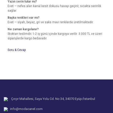
Yazın serin tutar mı?
Evet — nefes alan kanal kesit dokusu havayı geçirir, sıcakta serinlik
sağlar.
Başka renkleri var mı?
Evet — siyah, beyaz, gri ve saks mavi renklerde üretilmektedir.
Ne zaman kargolanır?
Stoktan teslimdir; 1-2 iş günü içinde kargoya verilir. 3.000 TL ve üzeri
siparişlerde kargo bedavadır.
Soru & Cevap
Bu ürünün fiyat bilgisi, resim, ürün açıklamalarında ve diğer
konularda yetersiz gördüğünüz noktaları öneri formunu
Bu ürüne ilk yorumu siz yapın!
kullanarak tarafımıza iletebilirsiniz.
Ürün hakkında henüz soru sorulmamış.
Görüş ve önerileriniz için teşekkür ederiz.
Yorum Yaz
Ürün resmi kalitesiz, bozuk veya görüntülenemiyor.
Soru Sor
Ürün açıklamasında eksik bilgiler bulunuyor.
Ürün bilgilerinde hatalar bulunuyor.
Çırçır Mahallesi, Saya Yolu Cd. No:34, 34070 Eyüp/İstanbul
Ürün fiyatı diğer sitelerden daha pahalı.
info@modacanel.com
Bu ürüne benzer farklı alternatifler olmalı.