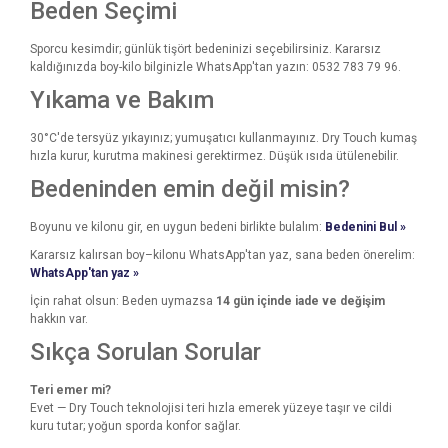
Beden Seçimi
Sporcu kesimdir; günlük tişört bedeninizi seçebilirsiniz. Kararsız
kaldığınızda boy-kilo bilginizle WhatsApp'tan yazın: 0532 783 79 96.
Yıkama ve Bakım
30°C'de tersyüz yıkayınız; yumuşatıcı kullanmayınız. Dry Touch kumaş
hızla kurur, kurutma makinesi gerektirmez. Düşük ısıda ütülenebilir.
Bedeninden emin değil misin?
Boyunu ve kilonu gir, en uygun bedeni birlikte bulalım:
Bedenini Bul »
Kararsız kalırsan boy–kilonu WhatsApp'tan yaz, sana beden önerelim:
WhatsApp'tan yaz »
İçin rahat olsun: Beden uymazsa
14 gün içinde iade ve değişim
hakkın var.
Sıkça Sorulan Sorular
Teri emer mi?
Evet — Dry Touch teknolojisi teri hızla emerek yüzeye taşır ve cildi
kuru tutar; yoğun sporda konfor sağlar.