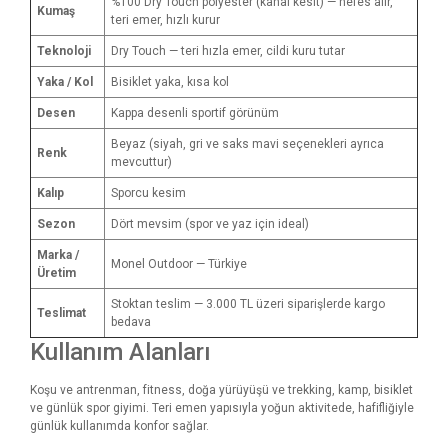
%100 Dry Touch polyester (kanal kesit) — nefes alır,
Kumaş
teri emer, hızlı kurur
Teknoloji
Dry Touch — teri hızla emer, cildi kuru tutar
Yaka / Kol
Bisiklet yaka, kısa kol
Desen
Kappa desenli sportif görünüm
Beyaz (siyah, gri ve saks mavi seçenekleri ayrıca
Renk
mevcuttur)
Kalıp
Sporcu kesim
Sezon
Dört mevsim (spor ve yaz için ideal)
Marka /
Monel Outdoor — Türkiye
Üretim
Stoktan teslim — 3.000 TL üzeri siparişlerde kargo
Teslimat
bedava
Kullanım Alanları
Koşu ve antrenman, fitness, doğa yürüyüşü ve trekking, kamp, bisiklet
ve günlük spor giyimi. Teri emen yapısıyla yoğun aktivitede, hafifliğiyle
günlük kullanımda konfor sağlar.