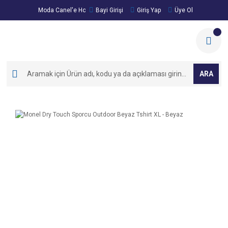
Moda Canel'e Hoşgeldiniz!
Bayi Girişi
Giriş Yap
Üye Ol
ARA