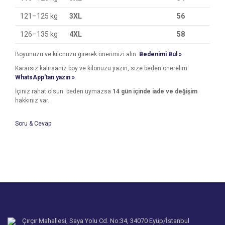
121–125 kg
3XL
56
126–135 kg
4XL
58
Boyunuzu ve kilonuzu girerek önerimizi alın:
Bedenimi Bul »
Kararsız kalırsanız boy ve kilonuzu yazın, size beden önerelim:
WhatsApp'tan yazın »
İçiniz rahat olsun: beden uymazsa
14 gün içinde iade ve değişim
hakkınız var.
Soru & Cevap
Bu ürünün fiyat bilgisi, resim, ürün açıklamalarında ve diğer
konularda yetersiz gördüğünüz noktaları öneri formunu
Bu ürüne ilk yorumu siz yapın!
kullanarak tarafımıza iletebilirsiniz.
Ürün hakkında henüz soru sorulmamış.
Görüş ve önerileriniz için teşekkür ederiz.
Yorum Yaz
Ürün resmi kalitesiz, bozuk veya görüntülenemiyor.
Soru Sor
Ürün açıklamasında eksik bilgiler bulunuyor.
Ürün bilgilerinde hatalar bulunuyor.
Çırçır Mahallesi, Saya Yolu Cd. No:34, 34070 Eyüp/İstanbul