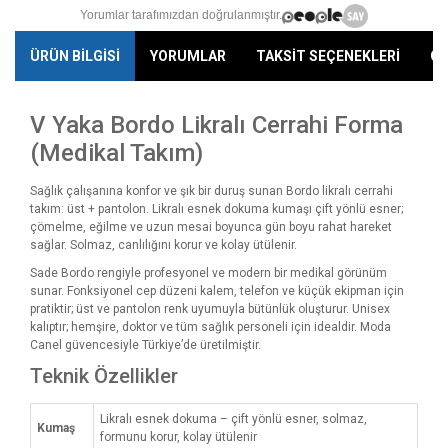
Yorumlar tarafımızdan doğrulanmıştır.
ÜRÜN BİLGİSİ
YORUMLAR
TAKSİT SEÇENEKLERİ
ÖN
V Yaka Bordo Likralı Cerrahi Forma
(Medikal Takım)
Sağlık çalışanına konfor ve şık bir duruş sunan Bordo likralı cerrahi
takım: üst + pantolon. Likralı esnek dokuma kumaşı çift yönlü esner;
çömelme, eğilme ve uzun mesai boyunca gün boyu rahat hareket
sağlar. Solmaz, canlılığını korur ve kolay ütülenir.
Sade Bordo rengiyle profesyonel ve modern bir medikal görünüm
sunar. Fonksiyonel cep düzeni kalem, telefon ve küçük ekipman için
pratiktir; üst ve pantolon renk uyumuyla bütünlük oluşturur. Unisex
kalıptır; hemşire, doktor ve tüm sağlık personeli için idealdir. Moda
Canel güvencesiyle Türkiye’de üretilmiştir.
Teknik Özellikler
Likralı esnek dokuma – çift yönlü esner, solmaz,
Kumaş
formunu korur, kolay ütülenir