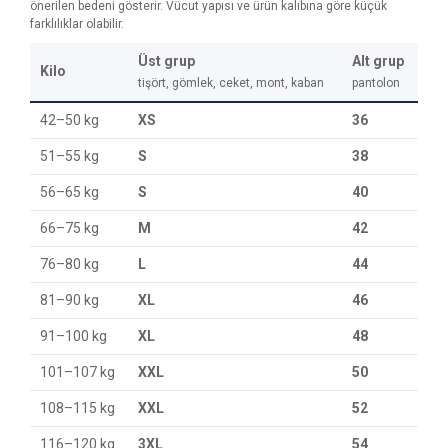
önerilen bedeni gösterir. Vücut yapısı ve ürün kalıbına göre küçük
farklılıklar olabilir.
Üst grup
Alt grup
Kilo
tişört, gömlek, ceket, mont, kaban
pantolon
42–50 kg
XS
36
51–55 kg
S
38
56–65 kg
S
40
66–75 kg
M
42
76–80 kg
L
44
81–90 kg
XL
46
91–100 kg
XL
48
101–107 kg
XXL
50
108–115 kg
XXL
52
116–120 kg
3XL
54