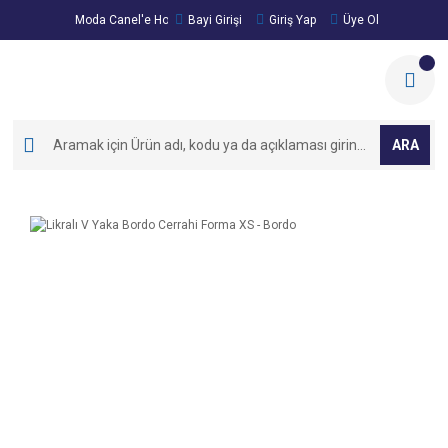
Moda Canel'e Hoşgeldiniz!
Bayi Girişi
Giriş Yap
Üye Ol
ARA