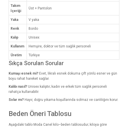
Takım
Üst + Pantolon
İçeriği
Yaka
V yaka
Renk
Bordo
Kalıp
Unisex
Kullanım
Hemşire, doktor ve tüm sağlık personeli
Üretim
Türkiye
Sıkça Sorulan Sorular
Kumaşı esnek mi?
Evet, likralı esnek dokuma çift yönlü esner ve gün
boyu rahat hareket sağlar.
Kalıbı nasıl?
Unisex kalıptır; kadın ve erkek tüm sağlık personeli
rahatça kullanabilir.
Solar mı?
Hayır, doğru yıkama koşullarında solmaz ve canlılığını korur.
Beden Öneri Tablosu
Aşağıdaki tablo Moda Canel kilo–beden tablosudur; kiloya göre