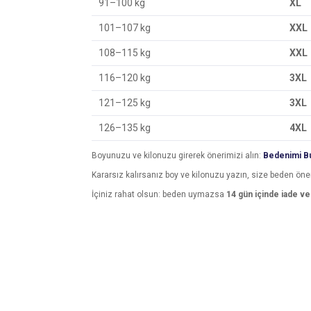
91–100 kg
XL
101–107 kg
XXL
108–115 kg
XXL
116–120 kg
3XL
121–125 kg
3XL
126–135 kg
4XL
Boyunuzu ve kilonuzu girerek önerimizi alın:
Bedenimi Bu
Kararsız kalırsanız boy ve kilonuzu yazın, size beden öne
İçiniz rahat olsun: beden uymazsa
14 gün içinde iade v
Bu ürünün fiyat bilgisi, resim, ürün açıklamalarında v
Görüş ve önerileriniz için teşekkür ederiz.
Ürün resmi kalitesiz, bozuk veya görüntülenemiyo
Ürün açıklamasında eksik bilgiler bulunuyor.