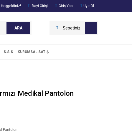
 Hoşgeldiniz!
Bayi Girişi
Giriş Yap
Üye Ol
ARA
Sepetiniz
S.S.S
KURUMSAL SATIŞ
Kırmızı Medikal Pantolon
l Pantolon