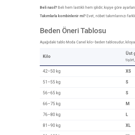
Beli nasıl?
Beli hem lastikli hem iplidir; kişiye göre ayarlana
Takımlarla kombinlenir mi?
Evet, nöbet takımlarınızı farkl
Beden Öneri Tablosu
Aşağıdaki tablo Moda Canel kilo–beden tablosudur; kiloya gö
Üst 
Kilo
tişör
42–50 kg
XS
51–55 kg
S
56–65 kg
S
66–75 kg
M
76–80 kg
L
81–90 kg
XL