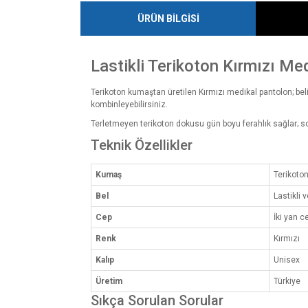
ÜRÜN BİLGİSİ
Lastikli Terikoton Kırmızı Me
Terikoton kumaştan üretilen Kırmızı medikal pantolon; beli l
kombinleyebilirsiniz.
Terletmeyen terikoton dokusu gün boyu ferahlık sağlar; so
Teknik Özellikler
Kumaş
Terikoto
Bel
Lastikli v
Cep
İki yan c
Renk
Kırmızı
Kalıp
Unisex
Üretim
Türkiye
Sıkça Sorulan Sorular