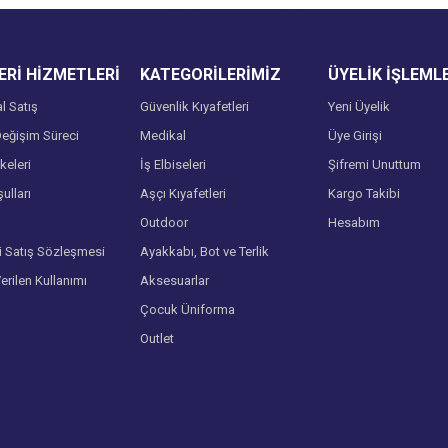
Rİ HİZMETLERİ
KATEGORİLERİMİZ
ÜYELİK İŞLEML
l Satış
Güvenlik Kıyafetleri
Yeni Üyelik
eğişim Süreci
Medikal
Üye Girişi
lkeleri
İş Elbiseleri
Şifremi Unuttum
ulları
Aşçı Kıyafetleri
Kargo Takibi
Gönder
Outdoor
Hesabım
i Satış Sözleşmesi
Ayakkabı, Bot ve Terlik
Verilen Kullanımı
Aksesuarlar
Çocuk Üniforma
Outlet