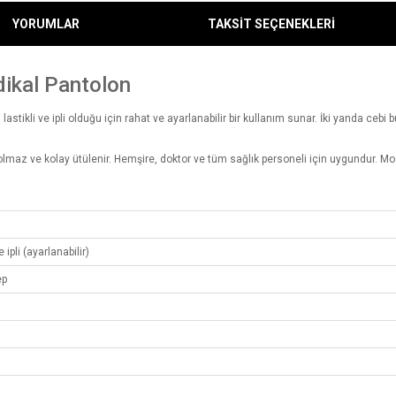
YORUMLAR
TAKSİT SEÇENEKLERİ
dikal Pantolon
astikli ve ipli olduğu için rahat ve ayarlanabilir bir kullanım sunar. İki yanda cebi b
lmaz ve kolay ütülenir. Hemşire, doktor ve tüm sağlık personeli için uygundur. Mod
n
e ipli (ayarlanabilir)
ep