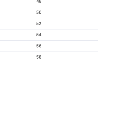
48
50
52
54
56
58
za iletebilirsiniz.