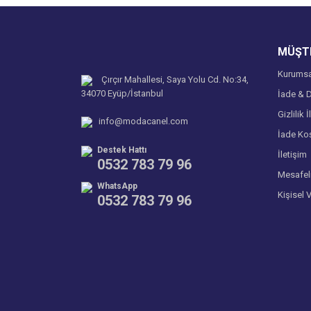
Ürün bilgilerinde hatalar bulunuyor.
Ürün fiyatı diğer sitelerden daha pahalı.
MÜŞTE
Bu ürüne benzer farklı alternatifler olmalı.
Kurumsa
Çırçır Mahallesi, Saya Yolu Cd. No:34,
34070 Eyüp/İstanbul
İade & D
Gizlilik İ
info@modacanel.com
İade Koş
Destek Hattı
İletişim
0532 783 79 96
Mesafel
WhatsApp
Kişisel 
0532 783 79 96