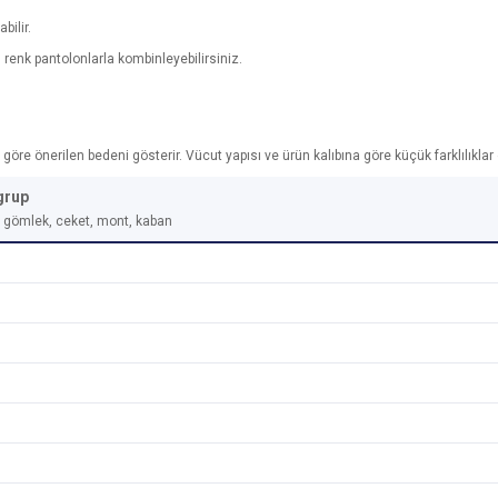
bilir.
ı renk pantolonlarla kombinleyebilirsiniz.
re önerilen bedeni gösterir. Vücut yapısı ve ürün kalıbına göre küçük farklılıklar ol
grup
t, gömlek, ceket, mont, kaban