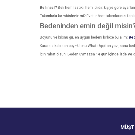
Beli nasıl?
Beli hem lastikli hem iplidir; kişiye göre ayarlana
Takımlarla kombinlenir mi?
Evet, nöbet takımlarınızı farkl
Bedeninden emin değil misin
Boyunu ve kilonu gir, en uygun bedeni birlikte bulalım:
Bed
Kararsız kalırsan boy–kilonu WhatsApp'tan yaz, sana be
İçin rahat olsun: Beden uymazsa
14 gün içinde iade ve 
Bu ürünün fiyat bilgisi, resim, ürün açıklamalarında v
Görüş ve önerileriniz için teşekkür ederiz.
Ürün resmi kalitesiz, bozuk veya görüntülenemiyo
Ürün açıklamasında eksik bilgiler bulunuyor.
Ürün bilgilerinde hatalar bulunuyor.
Ürün fiyatı diğer sitelerden daha pahalı.
MÜŞTE
Bu ürüne benzer farklı alternatifler olmalı.