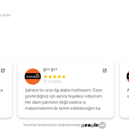
ALARMI
G** S**
27.10.2025
a
Şahane bir ürün ilgi alaka muhteşem. Özen
A
gösterdiğiniz için ayrıca teşekkür ediyorum.
o
Her daim pantolon değil sadece iş
malzemelerimi de temin edebileceğim ba
Yorumlar tarafımızdan doğrulanmıştır.