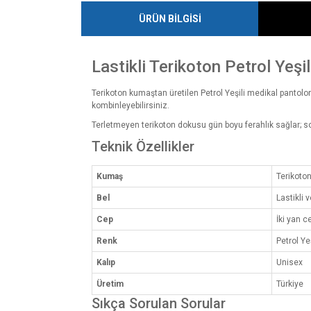
ÜRÜN BİLGİSİ
Lastikli Terikoton Petrol Yeş
Terikoton kumaştan üretilen Petrol Yeşili medikal pantolon; b
kombinleyebilirsiniz.
Terletmeyen terikoton dokusu gün boyu ferahlık sağlar; so
Teknik Özellikler
Kumaş
Terikoto
Bel
Lastikli v
Cep
İki yan c
Renk
Petrol Yeş
Kalıp
Unisex
Üretim
Türkiye
Sıkça Sorulan Sorular