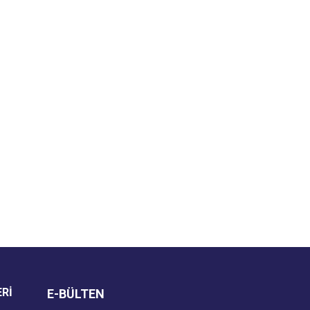
za iletebilirsiniz.
ERİ
E-BÜLTEN