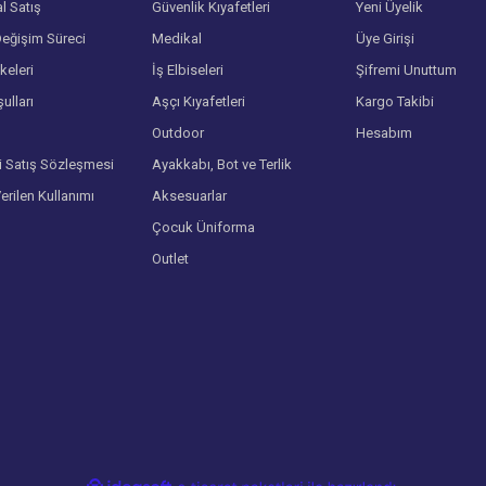
l Satış
Güvenlik Kıyafetleri
Yeni Üyelik
eğişim Süreci
Medikal
Üye Girişi
lkeleri
İş Elbiseleri
Şifremi Unuttum
ulları
Aşçı Kıyafetleri
Kargo Takibi
Gönder
Outdoor
Hesabım
i Satış Sözleşmesi
Ayakkabı, Bot ve Terlik
Verilen Kullanımı
Aksesuarlar
Çocuk Üniforma
Outlet