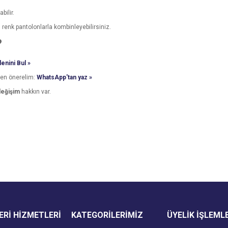
bilir.
ı renk pantolonlarla kombinleyebilirsiniz.
?
enini Bul »
den önerelim:
WhatsApp'tan yaz »
değişim
hakkın var.
e diğer konularda yetersiz gördüğünüz noktaları öneri formunu kullanarak tarafımı
Bu ürüne ilk yorumu siz yapın!
Ürün hakkında henüz soru sorulmamış.
r.
Yorum Yaz
Soru Sor
Rİ HİZMETLERİ
KATEGORİLERİMİZ
ÜYELİK İŞLEML