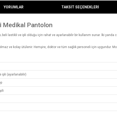
YORUMLAR
TAKSİT SEÇENEKLERİ
ili Medikal Pantolon
eli lastikli ve ipli olduğu için rahat ve ayarlanabilir bir kullanım sunar. İki yanda c
lmaz ve kolay ütülenir. Hemşire, doktor ve tüm sağlık personeli için uygundur. Mod
n
e ipli (ayarlanabilir)
ep
ili