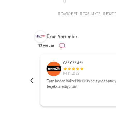
TAVSİYE ET
YORUM YAZ
FİYAT 
Ürün Yorumları
13 yorum
G** G** A**
04.11.2025
turdu gönül
Tam beden kaliteli bir ürün be ayrıca satıcıy
şı çok iyi
teşekkür ediyorum