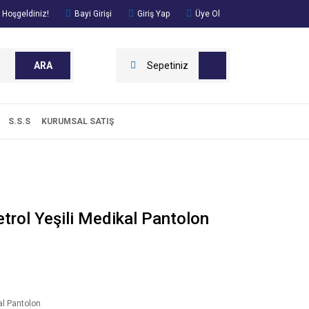
 Hoşgeldiniz!
Bayi Girişi
Giriş Yap
Üye Ol
ARA
Sepetiniz
S.S.S
KURUMSAL SATIŞ
etrol Yeşili Medikal Pantolon
l Pantolon