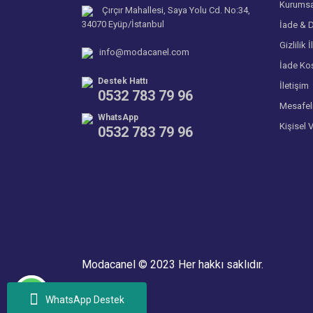
Kurumsa
Çırçır Mahallesi, Saya Yolu Cd. No:34,
34070 Eyüp/İstanbul
İade & D
Gizlilik İ
info@modacanel.com
İade Koş
Destek Hattı
İletişim
0532 783 79 96
Mesafel
WhatsApp
Kişisel 
0532 783 79 96
Modacanel © 2023 Her hakkı saklıdır.
WhatsApp Destek