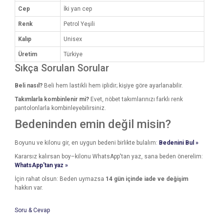
Cep
İki yan cep
Renk
Petrol Yeşili
Kalıp
Unisex
Üretim
Türkiye
Sıkça Sorulan Sorular
Beli nasıl?
Beli hem lastikli hem iplidir; kişiye göre ayarlanabilir.
Takımlarla kombinlenir mi?
Evet, nöbet takımlarınızı farklı renk
pantolonlarla kombinleyebilirsiniz.
Bedeninden emin değil misin?
Boyunu ve kilonu gir, en uygun bedeni birlikte bulalım:
Bedenini Bul »
Kararsız kalırsan boy–kilonu WhatsApp'tan yaz, sana beden önerelim:
WhatsApp'tan yaz »
İçin rahat olsun: Beden uymazsa
14 gün içinde iade ve değişim
hakkın var.
Soru & Cevap
Bu ürünün fiyat bilgisi, resim, ürün açıklamalarında ve diğer