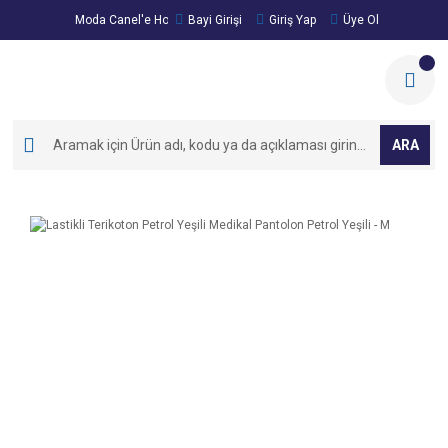
Moda Canel'e Hoşgeldiniz!
Bayi Girişi
Giriş Yap
Üye Ol
ARA