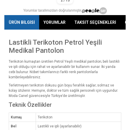
Yorumlar tarafımızdan doğrulanmıştır.
ÜRÜN BİLGİSİ
YORUMLAR
TAKSİT SEÇENEKLERİ
ÖN
Lastikli Terikoton Petrol Yeşili
Medikal Pantolon
Terikoton kumaştan üretilen Petrol Yeşili medikal pantolon; beli lastikli
ve ipli olduğu için rahat ve ayarlanabilir bir kullanım sunar. İki yanda
cebi bulunur. Nöbet takımlarınızı farklı renk pantolonlarla
kombinleyebilirsiniz.
Terletmeyen terikoton dokusu gün boyu ferahlık sağlar; solmaz ve
kolay ütülenir. Hemşire, doktor ve tüm sağlık personeli için uygundur.
Moda Canel güvencesiyle Türkiye’de üretilmiştir.
Teknik Özellikler
Kumaş
Terikoton
Bel
Lastikli ve ipli (ayarlanabilir)