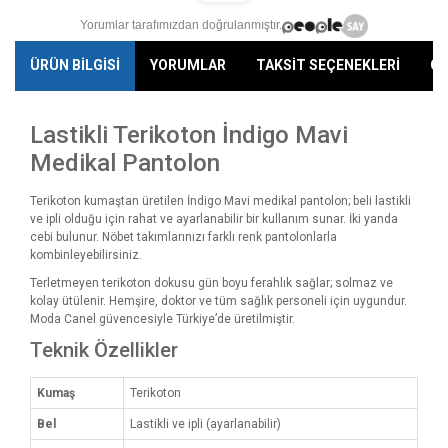
Yorumlar tarafımızdan doğrulanmıştır.
ÜRÜN BİLGİSİ
YORUMLAR
TAKSİT SEÇENEKLERİ
ÖN
Lastikli Terikoton İndigo Mavi
Medikal Pantolon
Terikoton kumaştan üretilen İndigo Mavi medikal pantolon; beli lastikli
ve ipli olduğu için rahat ve ayarlanabilir bir kullanım sunar. İki yanda
cebi bulunur. Nöbet takımlarınızı farklı renk pantolonlarla
kombinleyebilirsiniz.
Terletmeyen terikoton dokusu gün boyu ferahlık sağlar; solmaz ve
kolay ütülenir. Hemşire, doktor ve tüm sağlık personeli için uygundur.
Moda Canel güvencesiyle Türkiye’de üretilmiştir.
Teknik Özellikler
Kumaş
Terikoton
Bel
Lastikli ve ipli (ayarlanabilir)