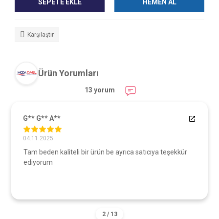
SEPETE EKLE
HEMEN AL
Karşılaştır
Ürün Yorumları
13 yorum
G** G** A**
04.11.2025
Tam beden kaliteli bir ürün be ayrıca satıcıya teşekkür
ediyorum