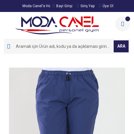
Moda Canel'e Hoşgeldiniz!
Bayi Girişi
Giriş Yap
Üye Ol
ARA