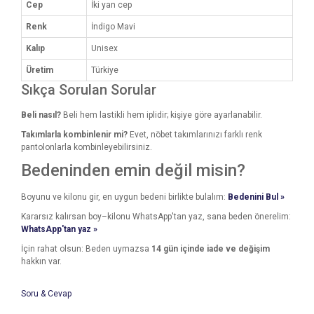
Cep
İki yan cep
Renk
İndigo Mavi
Kalıp
Unisex
Üretim
Türkiye
Sıkça Sorulan Sorular
Beli nasıl?
Beli hem lastikli hem iplidir; kişiye göre ayarlanabilir.
Takımlarla kombinlenir mi?
Evet, nöbet takımlarınızı farklı renk
pantolonlarla kombinleyebilirsiniz.
Bedeninden emin değil misin?
Boyunu ve kilonu gir, en uygun bedeni birlikte bulalım:
Bedenini Bul »
Kararsız kalırsan boy–kilonu WhatsApp'tan yaz, sana beden önerelim:
WhatsApp'tan yaz »
İçin rahat olsun: Beden uymazsa
14 gün içinde iade ve değişim
hakkın var.
Soru & Cevap
Bu ürünün fiyat bilgisi, resim, ürün açıklamalarında ve diğer