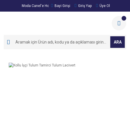
Moda Canel'e Hoşgeldiniz!
Bayi Girişi
Giriş Yap
Üye Ol
ARA