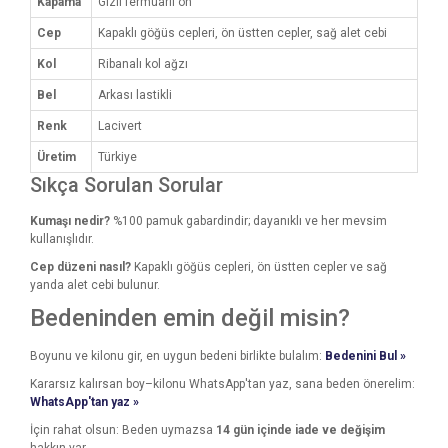
Kapama
Gizli fermuarlı ön
Cep
Kapaklı göğüs cepleri, ön üstten cepler, sağ alet cebi
Kol
Ribanalı kol ağzı
Bel
Arkası lastikli
Renk
Lacivert
Üretim
Türkiye
Sıkça Sorulan Sorular
Kumaşı nedir?
%100 pamuk gabardindir; dayanıklı ve her mevsim
kullanışlıdır.
Cep düzeni nasıl?
Kapaklı göğüs cepleri, ön üstten cepler ve sağ
yanda alet cebi bulunur.
Bedeninden emin değil misin?
Boyunu ve kilonu gir, en uygun bedeni birlikte bulalım:
Bedenini Bul »
Kararsız kalırsan boy–kilonu WhatsApp'tan yaz, sana beden önerelim:
WhatsApp'tan yaz »
İçin rahat olsun: Beden uymazsa
14 gün içinde iade ve değişim