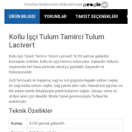
Yorumlar tarafımızdan doğrulanmıştır.
ÜRÜN BİLGİSİ
YORUMLAR
TAKSİT SEÇENEKLERİ
ÖN
Kollu İşçi Tulum Tamirci Tulum
Lacivert
Kollu İşçi Tulum Tamirci Tulum Lacivert; %100 pamuk gabardin
kumaştan üretilen, kollu bir işçi/tamirci tulumudur. Gabardin dokusu
sayesinde her hava şartında rahatça giyilebilir; dayanıklı ve
fonksiyoneldir.
Gizli fermuarlı ön kapama, sağ ve sol göğüste kapaklı üstten cepler,
ön sağ-solda üstten cepler, sağ yanda alet cebi, ribanalı kol ağızları ve
bel arkası lastik detaylarıyla pratik kullanım sağlar. Sanayi, tamir ve
atölye işleri için idealdir. Moda Canel güvencesiyle Türkiye’de
üretilmiştir.
Teknik Özellikler
Kumaş
%100 pamuk gabardin