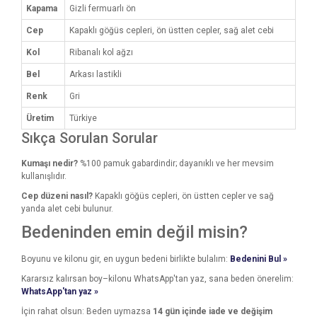
Kapama
Gizli fermuarlı ön
Cep
Kapaklı göğüs cepleri, ön üstten cepler, sağ alet cebi
Kol
Ribanalı kol ağzı
Bel
Arkası lastikli
Renk
Gri
Üretim
Türkiye
Sıkça Sorulan Sorular
Kumaşı nedir?
%100 pamuk gabardindir; dayanıklı ve her mevsim
kullanışlıdır.
Cep düzeni nasıl?
Kapaklı göğüs cepleri, ön üstten cepler ve sağ
yanda alet cebi bulunur.
Bedeninden emin değil misin?
Boyunu ve kilonu gir, en uygun bedeni birlikte bulalım:
Bedenini Bul »
Kararsız kalırsan boy–kilonu WhatsApp'tan yaz, sana beden önerelim:
WhatsApp'tan yaz »
İçin rahat olsun: Beden uymazsa
14 gün içinde iade ve değişim