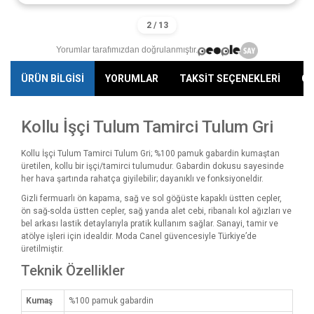
Yorumlar tarafımızdan doğrulanmıştır.
ÜRÜN BİLGİSİ
YORUMLAR
TAKSİT SEÇENEKLERİ
ÖN
Kollu İşçi Tulum Tamirci Tulum Gri
Kollu İşçi Tulum Tamirci Tulum Gri; %100 pamuk gabardin kumaştan
üretilen, kollu bir işçi/tamirci tulumudur. Gabardin dokusu sayesinde
her hava şartında rahatça giyilebilir; dayanıklı ve fonksiyoneldir.
Gizli fermuarlı ön kapama, sağ ve sol göğüste kapaklı üstten cepler,
ön sağ-solda üstten cepler, sağ yanda alet cebi, ribanalı kol ağızları ve
bel arkası lastik detaylarıyla pratik kullanım sağlar. Sanayi, tamir ve
atölye işleri için idealdir. Moda Canel güvencesiyle Türkiye’de
üretilmiştir.
Teknik Özellikler
Kumaş
%100 pamuk gabardin