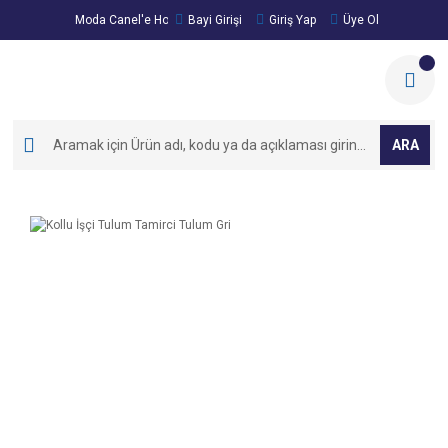
Moda Canel'e Hoşgeldiniz!
Bayi Girişi
Giriş Yap
Üye Ol
ARA