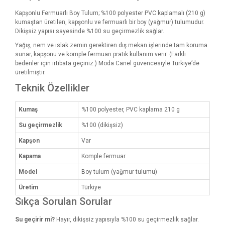
Kapşonlu Fermuarlı Boy Tulum; %100 polyester PVC kaplamalı (210 g)
kumaştan üretilen, kapşonlu ve fermuarlı bir boy (yağmur) tulumudur.
Dikişsiz yapısı sayesinde %100 su geçirmezlik sağlar.
Yağış, nem ve ıslak zemin gerektiren dış mekan işlerinde tam koruma
sunar; kapşonu ve komple fermuarı pratik kullanım verir. (Farklı
bedenler için irtibata geçiniz.) Moda Canel güvencesiyle Türkiye’de
üretilmiştir.
Teknik Özellikler
Kumaş
%100 polyester, PVC kaplama 210 g
Su geçirmezlik
%100 (dikişsiz)
Kapşon
Var
Kapama
Komple fermuar
Model
Boy tulum (yağmur tulumu)
Üretim
Türkiye
Sıkça Sorulan Sorular
Su geçirir mi?
Hayır, dikişsiz yapısıyla %100 su geçirmezlik sağlar.