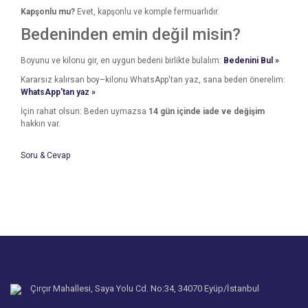
Kapşonlu mu?
Evet, kapşonlu ve komple fermuarlıdır.
Bedeninden emin değil misin?
Boyunu ve kilonu gir, en uygun bedeni birlikte bulalım:
Bedenini Bul »
Kararsız kalırsan boy–kilonu WhatsApp'tan yaz, sana beden önerelim:
WhatsApp'tan yaz »
İçin rahat olsun: Beden uymazsa
14 gün içinde iade ve değişim
hakkın var.
Soru & Cevap
Bu ürünün fiyat bilgisi, resim, ürün açıklamalarında ve diğer
konularda yetersiz gördüğünüz noktaları öneri formunu
Bu ürüne ilk yorumu siz yapın!
kullanarak tarafımıza iletebilirsiniz.
Ürün hakkında henüz soru sorulmamış.
Görüş ve önerileriniz için teşekkür ederiz.
Yorum Yaz
Ürün resmi kalitesiz, bozuk veya görüntülenemiyor.
Soru Sor
Ürün açıklamasında eksik bilgiler bulunuyor.
Ürün bilgilerinde hatalar bulunuyor.
Çırçır Mahallesi, Saya Yolu Cd. No:34, 34070 Eyüp/İstanbul
Ürün fiyatı diğer sitelerden daha pahalı.