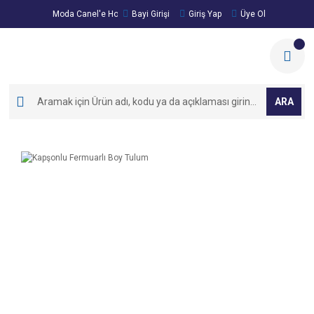
Moda Canel'e Hoşgeldiniz!
Bayi Girişi
Giriş Yap
Üye Ol
ARA