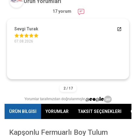
Ürün Yorumları
17 yorum
Sevgi Turak
07.08.2026
Yorumlar tarafımızdan doğrulanmıştır.
ÜRÜN BİLGİSİ
YORUMLAR
TAKSİT SEÇENEKLERİ
ÖN
Kapşonlu Fermuarlı Boy Tulum