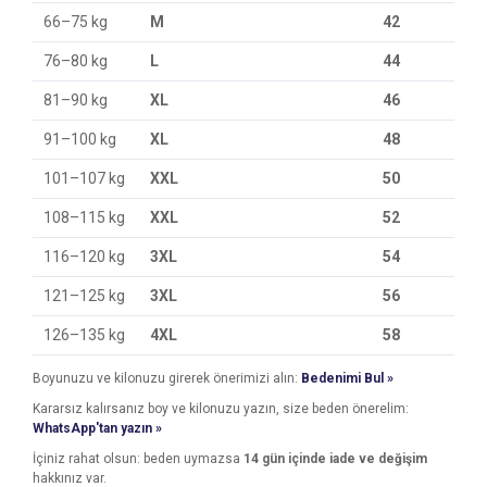
66–75 kg
M
42
76–80 kg
L
44
81–90 kg
XL
46
91–100 kg
XL
48
101–107 kg
XXL
50
108–115 kg
XXL
52
116–120 kg
3XL
54
121–125 kg
3XL
56
126–135 kg
4XL
58
Boyunuzu ve kilonuzu girerek önerimizi alın:
Bedenimi Bul »
Kararsız kalırsanız boy ve kilonuzu yazın, size beden önerelim:
WhatsApp'tan yazın »
İçiniz rahat olsun: beden uymazsa
14 gün içinde iade ve değişim
hakkınız var.