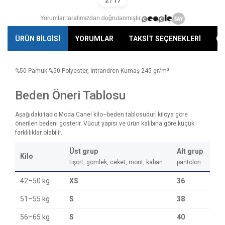
Yorumlar tarafımızdan doğrulanmıştır.
ÜRÜN BİLGİSİ
YORUMLAR
TAKSİT SEÇENEKLERİ
ÖN
%50 Pamuk-%50 Polyester, İntrandren Kumaş 245 gr/m²
Beden Öneri Tablosu
Aşağıdaki tablo Moda Canel kilo–beden tablosudur; kiloya göre
önerilen bedeni gösterir. Vücut yapısı ve ürün kalıbına göre küçük
farklılıklar olabilir.
Üst grup
Alt grup
Kilo
tişört, gömlek, ceket, mont, kaban
pantolon
42–50 kg
XS
36
51–55 kg
S
38
56–65 kg
S
40