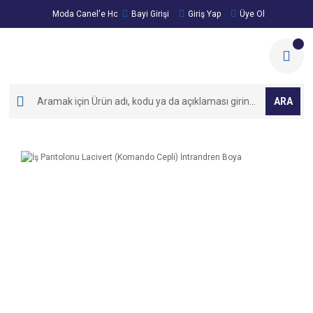
Moda Canel'e Hoşgeldiniz!
Bayi Girişi
Giriş Yap
Üye Ol
ARA