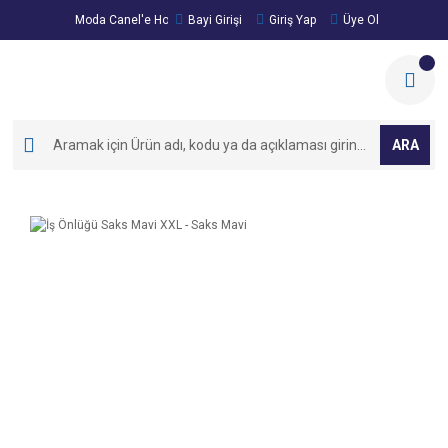
Moda Canel'e Hoşgeldiniz!
Bayi Girişi
Giriş Yap
Üye Ol
ARA