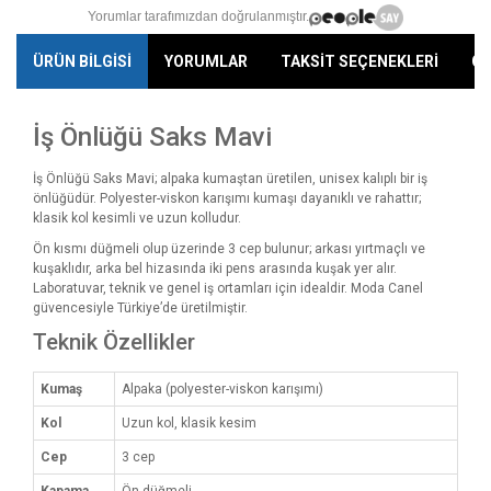
Yorumlar tarafımızdan doğrulanmıştır.
ÜRÜN BİLGİSİ
YORUMLAR
TAKSİT SEÇENEKLERİ
ÖN
İş Önlüğü Saks Mavi
İş Önlüğü Saks Mavi; alpaka kumaştan üretilen, unisex kalıplı bir iş
önlüğüdür. Polyester-viskon karışımı kumaşı dayanıklı ve rahattır;
klasik kol kesimli ve uzun kolludur.
Ön kısmı düğmeli olup üzerinde 3 cep bulunur; arkası yırtmaçlı ve
kuşaklıdır, arka bel hizasında iki pens arasında kuşak yer alır.
Laboratuvar, teknik ve genel iş ortamları için idealdir. Moda Canel
güvencesiyle Türkiye’de üretilmiştir.
Teknik Özellikler
Kumaş
Alpaka (polyester-viskon karışımı)
Kol
Uzun kol, klasik kesim
Cep
3 cep