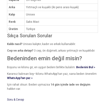
Kapama
Ön düğmeli
Arka
Yırtmaçlı ve kuşaklı (iki pens arası kuşak)
Kalıp
Unisex
Renk
Saks Mavi
Üretim
Türkiye
Sıkça Sorulan Sorular
Kalıbı nasıl?
Unisex kalıptır; kadın ve erkek kullanabilir.
Cep ve arka detayı?
3 cep, ön düğmeli; arkası yırtmaçlı ve kuşaklıdır.
Bedeninden emin değil misin?
Boyunu ve kilonu gir, en uygun bedeni birlikte bulalım:
Bedenini Bul »
Kararsız kalırsan boy–kilonu WhatsApp'tan yaz, sana beden önerelim:
WhatsApp'tan yaz »
İçin rahat olsun: Beden uymazsa
14 gün içinde iade ve değişim
hakkın var.
Soru & Cevap
Bu ürünün fiyat bilgisi, resim, ürün açıklamalarında ve diğer