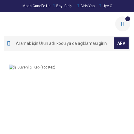
Moda Canel'e Hoşgeldiniz!
Bayi Girişi
Giriş Yap
Üye Ol
ARA