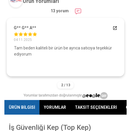
Ürün Yorumları
13 yorum
G** G** A**
04.11.2025
Tam beden kaliteli bir ürün be ayrıca satıcıya teşekkür
ediyorum
Yorumlar tarafımızdan doğrulanmıştır.
ÜRÜN BİLGİSİ
YORUMLAR
TAKSİT SEÇENEKLERİ
ÖN
İş Güvenliği Kep (Top Kep)