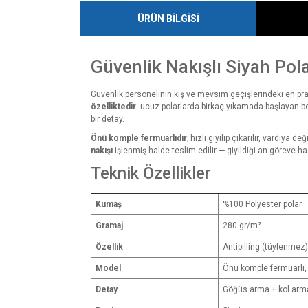
ÜRÜN BİLGİSİ
Güvenlik Nakışlı Siyah Pola
Güvenlik personelinin kış ve mevsim geçişlerindeki en pra
özelliktedir
: ucuz polarlarda birkaç yıkamada başlayan 
bir detay.
Önü komple fermuarlıdır
; hızlı giyilip çıkarılır, vardiya 
nakışı
işlenmiş halde teslim edilir — giyildiği an göreve ha
Teknik Özellikler
Kumaş
%100 Polyester polar
Gramaj
280 gr/m²
Özellik
Antipilling (tüylenmez),
Model
Önü komple fermuarlı, 
Detay
Göğüs arma + kol arma