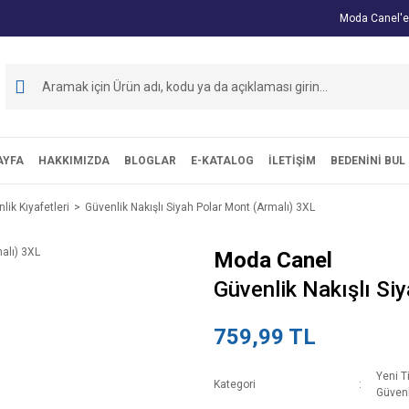
Moda Canel'e
AYFA
HAKKIMIZDA
BLOGLAR
E-KATALOG
İLETİŞİM
BEDENİNİ BUL
ik Kıyafetleri
Güvenlik Nakışlı Siyah Polar Mont (Armalı) 3XL
Moda Canel
Güvenlik Nakışlı Si
759,99 TL
Yeni T
Kategori
Güvenl