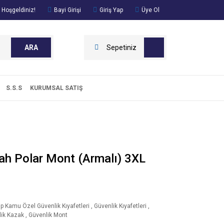
 Hoşgeldiniz!
Bayi Girişi
Giriş Yap
Üye Ol
ARA
Sepetiniz
S.S.S
KURUMSAL SATIŞ
yah Polar Mont (Armalı) 3XL
ip Kamu Özel Güvenlik Kıyafetleri
,
Güvenlik Kıyafetleri
,
ik Kazak
,
Güvenlik Mont