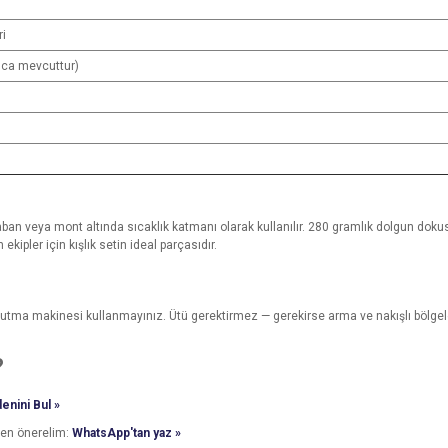
ri
ıca mevcuttur)
ban veya mont altında sıcaklık katmanı olarak kullanılır. 280 gramlık dolgun dokusu
kipler için kışlık setin ideal parçasıdır.
urutma makinesi kullanmayınız. Ütü gerektirmez — gerekirse arma ve nakışlı bölge
?
enini Bul »
den önerelim:
WhatsApp'tan yaz »