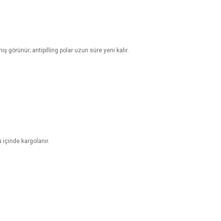
görünür; antipilling polar uzun süre yeni kalır.
 içinde kargolanır.
za iletebilirsiniz.