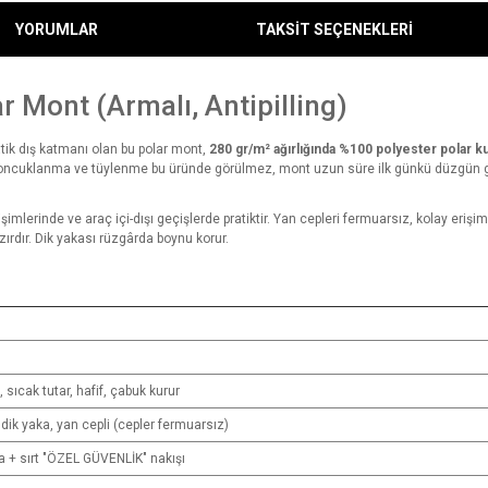
YORUMLAR
TAKSİT SEÇENEKLERİ
r Mont (Armalı, Antipilling)
tik dış katmanı olan bu polar mont,
280 gr/m² ağırlığında %100 polyester polar 
boncuklanma ve tüylenme bu üründe görülmez, mont uzun süre ilk günkü düzgün gö
değişimlerinde ve araç içi-dışı geçişlerde pratiktir. Yan cepleri fermuarsız, kolay erişim
zırdır. Dik yakası rüzgârda boynu korur.
 sıcak tutar, hafif, çabuk kurur
dik yaka, yan cepli (cepler fermuarsız)
 + sırt "ÖZEL GÜVENLİK" nakışı