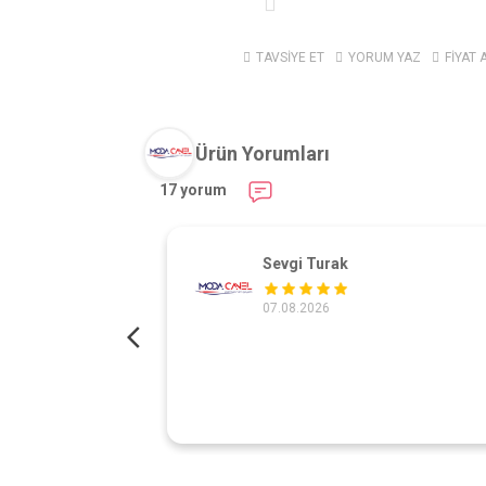
TAVSİYE ET
YORUM YAZ
FİYAT 
Ürün Yorumları
17 yorum
Sevgi Turak
07.08.2026