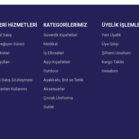
Rİ HİZMETLERİ
KATEGORİLERİMİZ
ÜYELİK İŞLEML
l Satış
Güvenlik Kıyafetleri
Yeni Üyelik
eğişim Süreci
Medikal
Üye Girişi
lkeleri
İş Elbiseleri
Şifremi Unuttum
ulları
Aşçı Kıyafetleri
Kargo Takibi
Gönder
Outdoor
Hesabım
i Satış Sözleşmesi
Ayakkabı, Bot ve Terlik
Verilen Kullanımı
Aksesuarlar
Çocuk Üniforma
Outlet