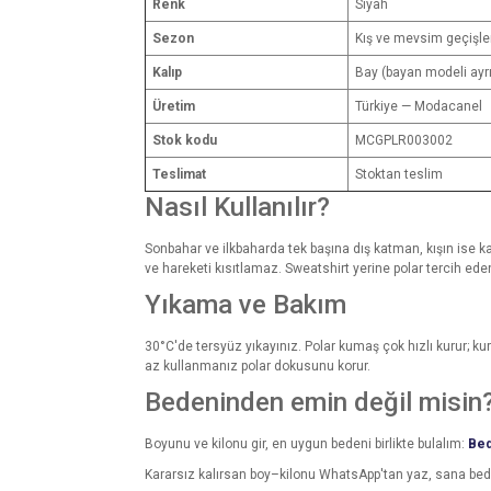
Renk
Siyah
Sezon
Kış ve mevsim geçişle
Kalıp
Bay (bayan modeli ayr
Üretim
Türkiye — Modacanel
Stok kodu
MCGPLR003002
Teslimat
Stoktan teslim
Nasıl Kullanılır?
Sonbahar ve ilkbaharda tek başına dış katman, kışın ise ka
ve hareketi kısıtlamaz. Sweatshirt yerine polar tercih eden e
Yıkama ve Bakım
30°C'de tersyüz yıkayınız. Polar kumaş çok hızlı kurur; k
az kullanmanız polar dokusunu korur.
Bedeninden emin değil misin
Boyunu ve kilonu gir, en uygun bedeni birlikte bulalım:
Bed
Kararsız kalırsan boy–kilonu WhatsApp'tan yaz, sana be