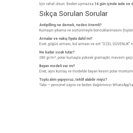
İçin rahat olsun: Beden uymazsa
14 gün içinde iade ve 
Sıkça Sorulan Sorular
Antipilling ne demek, neden önemli?
Kumaşın yıkama ve sürtünmeyle boncuklanmasını (tüylenmesi
Armalar ve nakış fiyata dahil mi?
Evet; göğüs arması, kol arması ve sırt "ÖZEL GÜVENLİK" na
Ne kadar sıcak tutar?
280 gr/m², polar kumaşta yüksek gramajdır; mevsim geçişle
Bayan modeli var mı?
Evet, aynı kumaş ve modelde bayan kesim polar montumuz
Toplu alım yapıyoruz, teklif alabilir miyiz?
Tabii — personel sayısı ve beden dağılımınızı WhatsApp'tan 
Bu ürünün fiyat bilgisi, resim, ürün açıklamalarında v
Görüş ve önerileriniz için teşekkür ederiz.
Ürün resmi kalitesiz, bozuk veya görüntülenemiyo
Ürün açıklamasında eksik bilgiler bulunuyor.