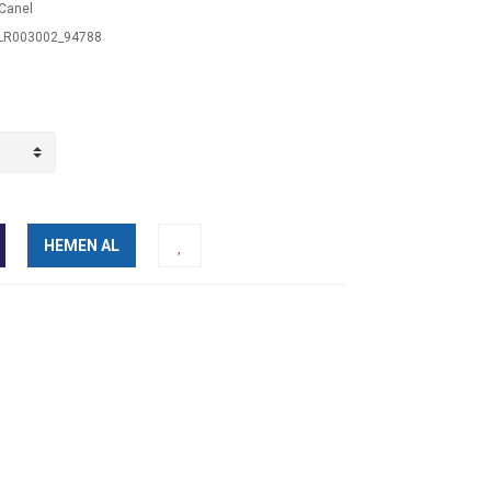
Canel
R003002_94788
HEMEN AL