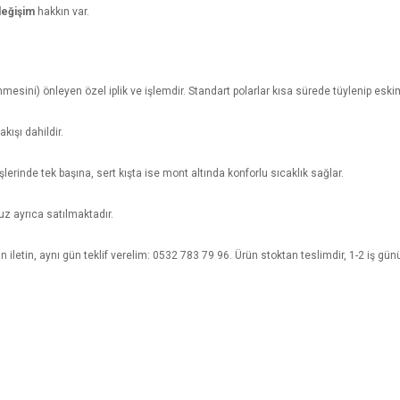
değişim
hakkın var.
ni) önleyen özel iplik ve işlemdir. Standart polarlar kısa sürede tüylenip eskimiş 
kışı dahildir.
rinde tek başına, sert kışta ise mont altında konforlu sıcaklık sağlar.
 ayrıca satılmaktadır.
iletin, aynı gün teklif verelim: 0532 783 79 96. Ürün stoktan teslimdir, 1-2 iş günü
e diğer konularda yetersiz gördüğünüz noktaları öneri formunu kullanarak tarafımı
Bu ürüne ilk yorumu siz yapın!
Ürün hakkında henüz soru sorulmamış.
r.
Yorum Yaz
Soru Sor