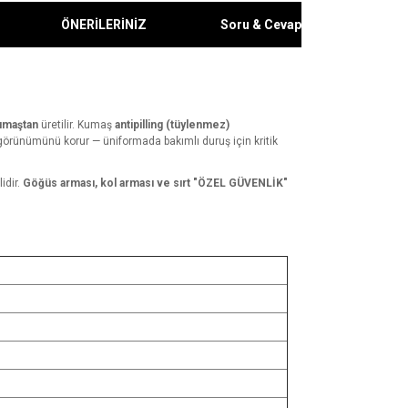
ÖNERİLERİNİZ
Soru & Cevap
kumaştan
üretilir. Kumaş
antipilling (tüylenmez)
rünümünü korur — üniformada bakımlı duruş için kritik
lidir.
Göğüs arması, kol arması ve sırt "ÖZEL GÜVENLİK"