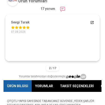
Ürün Yorumları
17 yorum
Sevgi Turak
07.08.2026
Yorumlar tarafımızdan doğrulanmıştır.
ÜRÜN BİLGİSİ
YORUMLAR
TAKSİT SEÇENEKLERİ
ÖN
ÇITÇITLI YAPISI SAYESİNDE TABANCANIZ GÜVENDE ,YEDEK ŞARJÖR