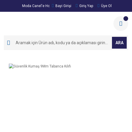
Moda Canel'e Hoşgeldiniz!
Bayi Girişi
Giriş Yap
Üye Ol
ARA