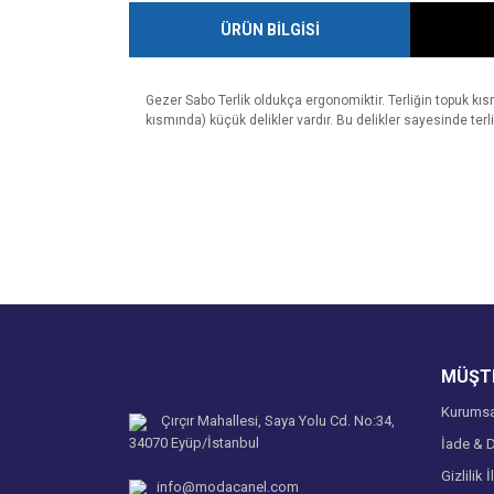
ÜRÜN BİLGİSİ
Gezer Sabo Terlik oldukça ergonomiktir. Terliğin topuk kıs
kısmında) küçük delikler vardır. Bu delikler sayesinde terl
Bu ürünün fiyat bilgisi, resim, ürün açıklamalarında v
Görüş ve önerileriniz için teşekkür ederiz.
Ürün resmi kalitesiz, bozuk veya görüntülenemiyo
Ürün açıklamasında eksik bilgiler bulunuyor.
Ürün bilgilerinde hatalar bulunuyor.
Ürün fiyatı diğer sitelerden daha pahalı.
MÜŞTE
Bu ürüne benzer farklı alternatifler olmalı.
Kurumsa
Çırçır Mahallesi, Saya Yolu Cd. No:34,
34070 Eyüp/İstanbul
İade & D
Gizlilik İ
info@modacanel.com