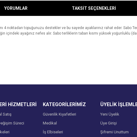
YORUMLAR
TAKSİT SEÇENEKLERİ
mı 4 noktadan topuğunuzu destekler ve bu sayede ayaklarınız rahat eder. Sabo Terli
iğin içindeki ayağınız nefes alır. Sabo terliklerin taban kısmı yüksek yoğunluklu (d
e diğer konularda yetersiz gördüğünüz noktaları öneri formunu kullanarak tarafımı
Bu ürüne ilk yorumu siz yapın!
Ürün hakkında henüz soru sorulmamış.
r.
Yorum Yaz
Soru Sor
Rİ HİZMETLERİ
KATEGORİLERİMİZ
ÜYELİK İŞLEML
l Satış
Güvenlik Kıyafetleri
Yeni Üyelik
eğişim Süreci
Medikal
Üye Girişi
lkeleri
İş Elbiseleri
Şifremi Unuttum