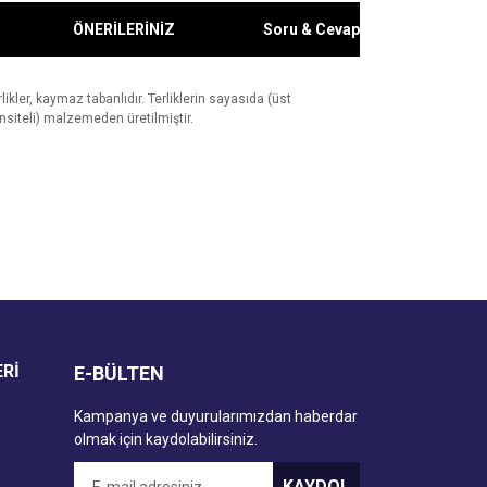
ÖNERİLERİNİZ
Soru & Cevap
kler, kaymaz tabanlıdır. Terliklerin sayasıda (üst
ansiteli) malzemeden üretilmiştir.
za iletebilirsiniz.
ERİ
E-BÜLTEN
Kampanya ve duyurularımızdan haberdar
olmak için kaydolabilirsiniz.
KAYDOL