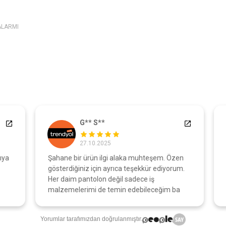
ALARMI
G** S**
27.10.2025
a
Şahane bir ürün ilgi alaka muhteşem. Özen
A
gösterdiğiniz için ayrıca teşekkür ediyorum.
o
Her daim pantolon değil sadece iş
malzemelerimi de temin edebileceğim ba
Yorumlar tarafımızdan doğrulanmıştır.