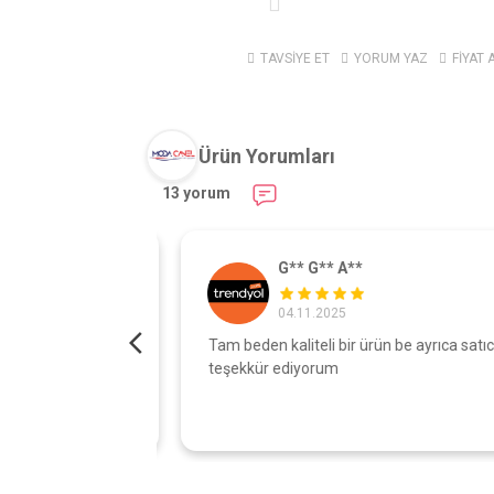
TAVSİYE ET
YORUM YAZ
FİYAT 
Ürün Yorumları
13 yorum
G** G** A**
04.11.2025
turdu gönül
Tam beden kaliteli bir ürün be ayrıca satıcıy
şı çok iyi
teşekkür ediyorum