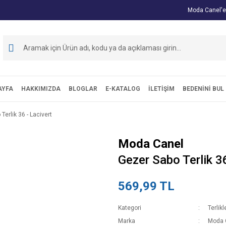
Moda Canel'e
AYFA
HAKKIMIZDA
BLOGLAR
E-KATALOG
İLETİŞİM
BEDENİNİ BUL
Terlik 36 - Lacivert
Moda Canel
Gezer Sabo Terlik 36
569,99 TL
Kategori
Terlikl
Marka
Moda 