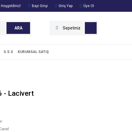
 Hoşgeldiniz!
Bayi Girişi
Giriş Yap
Üye Ol
ARA
Sepetiniz
S.S.S
KURUMSAL SATIŞ
 - Lacivert
er
Canel