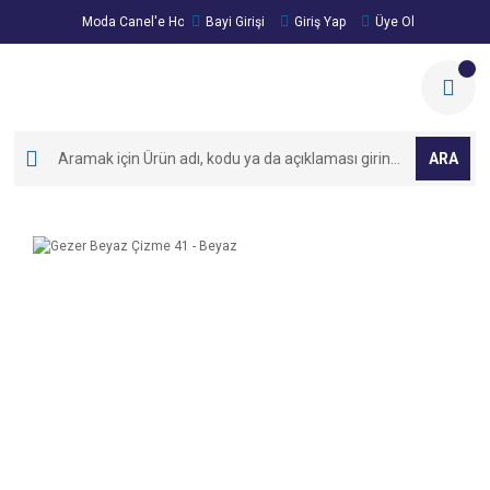
Moda Canel'e Hoşgeldiniz!
Bayi Girişi
Giriş Yap
Üye Ol
ARA