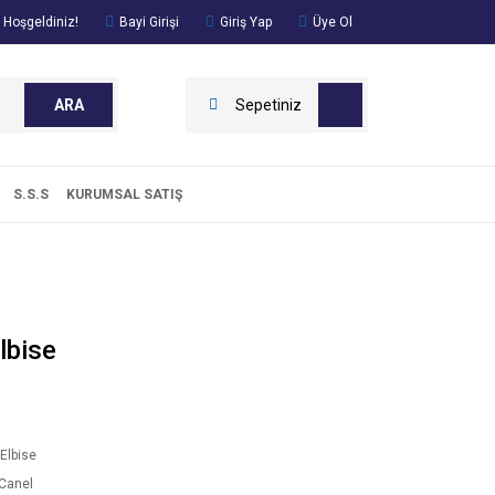
 Hoşgeldiniz!
Bayi Girişi
Giriş Yap
Üye Ol
ARA
Sepetiniz
S.S.S
KURUMSAL SATIŞ
lbise
Elbise
Canel