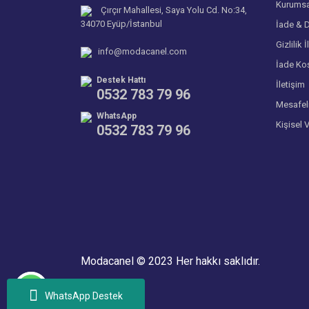
Kurumsa
Çırçır Mahallesi, Saya Yolu Cd. No:34,
34070 Eyüp/İstanbul
İade & D
Gizlilik İ
info@modacanel.com
İade Koş
Destek Hattı
İletişim
0532 783 79 96
Mesafel
WhatsApp
Kişisel 
0532 783 79 96
Modacanel © 2023 Her hakkı saklıdır.
WhatsApp Destek