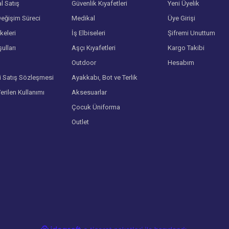
l Satış
Güvenlik Kıyafetleri
Yeni Üyelik
eğişim Süreci
Medikal
Üye Girişi
lkeleri
İş Elbiseleri
Şifremi Unuttum
ulları
Aşçı Kıyafetleri
Kargo Takibi
Gönder
Outdoor
Hesabım
i Satış Sözleşmesi
Ayakkabı, Bot ve Terlik
Verilen Kullanımı
Aksesuarlar
Çocuk Üniforma
Outlet