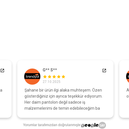
G** S**
27.10.2025
a
Şahane bir ürün ilgi alaka muhteşem. Özen
A
gösterdiğiniz için ayrıca teşekkür ediyorum.
o
Her daim pantolon değil sadece iş
malzemelerimi de temin edebileceğim ba
Yorumlar tarafımızdan doğrulanmıştır.