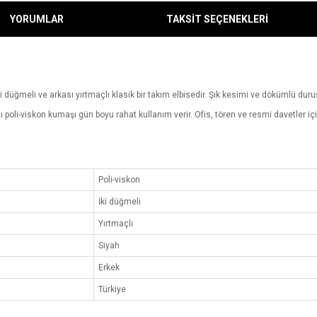
YORUMLAR
TAKSİT SEÇENEKLERİ
ki düğmeli ve arkası yırtmaçlı klasik bir takım elbisedir. Şık kesimi ve dökümlü d
 poli-viskon kumaşı gün boyu rahat kullanım verir. Ofis, tören ve resmi davetler i
Poli-viskon
İki düğmeli
Yırtmaçlı
Siyah
Erkek
Türkiye