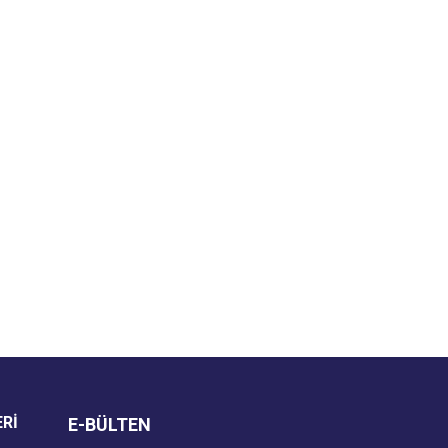
za iletebilirsiniz.
ERİ
E-BÜLTEN