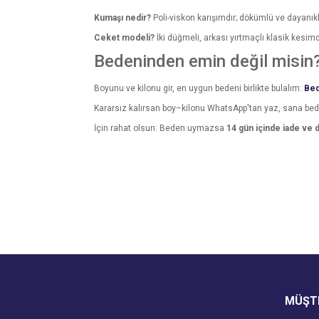
Kumaşı nedir?
Poli-viskon karışımdır; dökümlü ve dayanıklı
Ceket modeli?
İki düğmeli, arkası yırtmaçlı klasik kesimd
Bedeninden emin değil misin
Boyunu ve kilonu gir, en uygun bedeni birlikte bulalım:
Bed
Kararsız kalırsan boy–kilonu WhatsApp'tan yaz, sana be
İçin rahat olsun: Beden uymazsa
14 gün içinde iade ve 
Bu ürünün fiyat bilgisi, resim, ürün açıklamalarında v
Görüş ve önerileriniz için teşekkür ederiz.
Ürün resmi kalitesiz, bozuk veya görüntülenemiyo
Ürün açıklamasında eksik bilgiler bulunuyor.
Ürün bilgilerinde hatalar bulunuyor.
Ürün fiyatı diğer sitelerden daha pahalı.
MÜŞTE
Bu ürüne benzer farklı alternatifler olmalı.