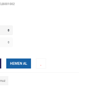
ELB001002
HEMEN AL
unuz