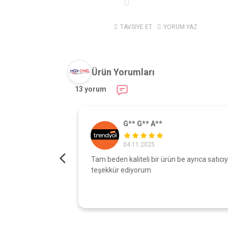
TAVSİYE ET
YORUM YAZ
Ürün Yorumları
13 yorum
G** G** A**
04.11.2025
turdu gönül
Tam beden kaliteli bir ürün be ayrıca satıcıy
şı çok iyi
teşekkür ediyorum