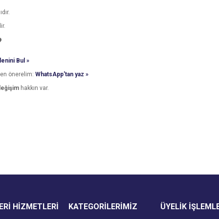
dır.
ir.
?
enini Bul »
den önerelim:
WhatsApp'tan yaz »
değişim
hakkın var.
e diğer konularda yetersiz gördüğünüz noktaları öneri formunu kullanarak tarafımı
Bu ürüne ilk yorumu siz yapın!
Ürün hakkında henüz soru sorulmamış.
r.
Yorum Yaz
Soru Sor
Rİ HİZMETLERİ
KATEGORİLERİMİZ
ÜYELİK İŞLEML