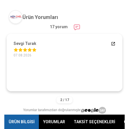
Ürün Yorumları
17 yorum
Sevgi Turak
07.08.2026
Yorumlar tarafımızdan doğrulanmıştır.
ÜRÜN BİLGİSİ
YORUMLAR
TAKSİT SEÇENEKLERİ
ÖN