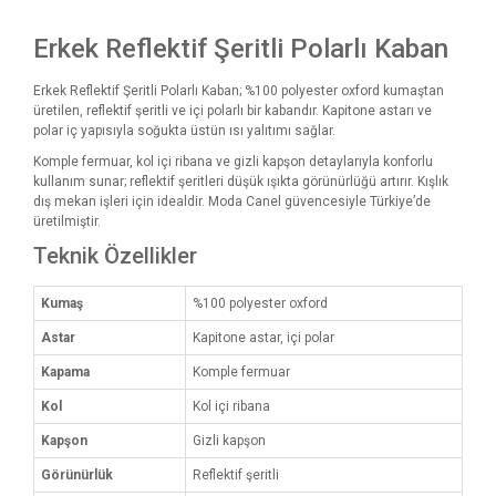
Erkek Reflektif Şeritli Polarlı Kaban
Erkek Reflektif Şeritli Polarlı Kaban; %100 polyester oxford kumaştan
üretilen, reflektif şeritli ve içi polarlı bir kabandır. Kapitone astarı ve
polar iç yapısıyla soğukta üstün ısı yalıtımı sağlar.
Komple fermuar, kol içi ribana ve gizli kapşon detaylarıyla konforlu
kullanım sunar; reflektif şeritleri düşük ışıkta görünürlüğü artırır. Kışlık
dış mekan işleri için idealdir. Moda Canel güvencesiyle Türkiye’de
üretilmiştir.
Teknik Özellikler
Kumaş
%100 polyester oxford
Astar
Kapitone astar, içi polar
Kapama
Komple fermuar
Kol
Kol içi ribana
Kapşon
Gizli kapşon
Görünürlük
Reflektif şeritli