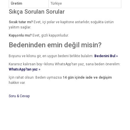
Üretim
Türkiye
Sıkça Sorulan Sorular
Sıcak tutar mı?
Evet, içi polar ve kapitone astarlıdır; soğukta üstün
yalıtım sağlar.
Kapşonlu mu?
Evet, gizli kapşonludur.
Bedeninden emin değil misin?
Boyunu ve kilonu gir, en uygun bedeni birlikte bulalım:
Bedenini Bul »
Kararsız kalırsan boy–kilonu WhatsApp'tan yaz, sana beden önerelim:
WhatsApp'tan yaz »
İçin rahat olsun: Beden uymazsa
14 gün içinde iade ve değişim
hakkın var.
Soru & Cevap
Bu ürünün fiyat bilgisi, resim, ürün açıklamalarında ve diğer
konularda yetersiz gördüğünüz noktaları öneri formunu
Bu ürüne ilk yorumu siz yapın!
kullanarak tarafımıza iletebilirsiniz.
Ürün hakkında henüz soru sorulmamış.
Görüş ve önerileriniz için teşekkür ederiz.
Yorum Yaz