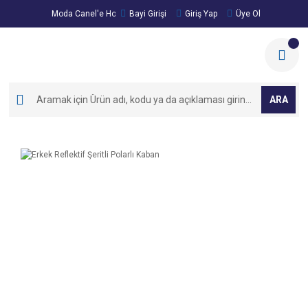
Moda Canel'e Hoşgeldiniz!
Bayi Girişi
Giriş Yap
Üye Ol
ARA