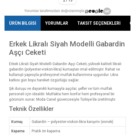
Yorumlar tarafımızdan doğrulanmıştır.
ÜRÜN BİLGİSİ
YORUMLAR
TAKSİT SEÇENEKLERİ
ÖN
Erkek Likralı Siyah Modelli Gabardin
Aşçı Ceketi
Erkek Likralı Siyah Modelli Gabardin Aşçı Ceketi; yüksek kaliteli likralı
gabardin (polyester-viskon-likra) kumaştan imal edilmiştir. Rahat ve
kullanışlı yapısıyla profesyonel mutfak kullanımına uygundur. Likra
katkısı gün boyu hareket özgürlüğü sağlar.
Şık duruşu ve dayanıklı kumaşıyla aşçılar, şefler ve tüm mutfak
personeli için idealdir. Mutfakta hem konfor hem profesyonel bir
görünüm sunar. Moda Canel güvencesiyle Türkiye’de üretilmiştir.
Teknik Özellikler
Kumaş
Gabardin — polyester-viskon-likra karışımı (esnek)
Kapama
Pratik ön kapama