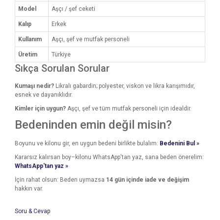
Model
Aşçı / şef ceketi
Kalıp
Erkek
Kullanım
Aşçı, şef ve mutfak personeli
Üretim
Türkiye
Sıkça Sorulan Sorular
Kumaşı nedir?
Likralı gabardin; polyester, viskon ve likra karışımıdır,
esnek ve dayanıklıdır.
Kimler için uygun?
Aşçı, şef ve tüm mutfak personeli için idealdir.
Bedeninden emin değil misin?
Boyunu ve kilonu gir, en uygun bedeni birlikte bulalım:
Bedenini Bul »
Kararsız kalırsan boy–kilonu WhatsApp'tan yaz, sana beden önerelim:
WhatsApp'tan yaz »
İçin rahat olsun: Beden uymazsa
14 gün içinde iade ve değişim
hakkın var.
Soru & Cevap
Bu ürünün fiyat bilgisi, resim, ürün açıklamalarında ve diğer