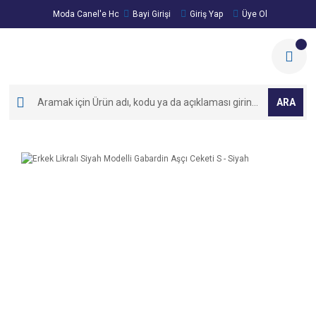
Moda Canel'e Hoşgeldiniz!
Bayi Girişi
Giriş Yap
Üye Ol
ARA