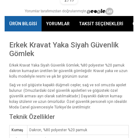
Yorumlar tarafımızdan doğrulanmıştır.
ÜRÜN BİLGİSİ
YORUMLAR
TAKSİT SEÇENEKLERİ
ÖN
Erkek Kravat Yaka Siyah Güvenlik
Gömlek
Erkek Kravat Yaka Siyah Güvenlik Gömlek; %80 polyester %20 pamuk
dakron kumaştan üretilen bir güvenlik gömleğidir. Kravat yaka ve uzun
kollu modeliyle resmi ve şık bir görünüm sunar.
Sağ ve sol göğüste kapaklı düğmeli cepler, sağ ve sol omuzda apolet
bulunur. (Omuzlardaki özel güvenlik apoletleri ve göğüsteki özel
güvenlik arması ayrı olarak satılmaktadır.) Dayanıklı dakron kumaşı
kolay ütülenir ve uzun ömürlüdür. Özel güvenlik personeli için idealdir.
Moda Canel güvencesiyle Türkiye’de üretilmiştir.
Teknik Özellikler
Kumaş
Dakron, %80 polyester %20 pamuk