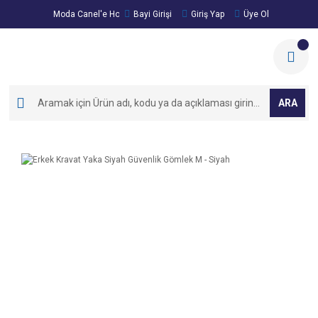
Moda Canel'e Hoşgeldiniz!
Bayi Girişi
Giriş Yap
Üye Ol
ARA