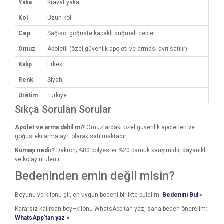
Yaka
Kravat yaka
Kol
Uzun kol
Cep
Sağ-sol göğüste kapaklı düğmeli cepler
Omuz
Apoletli (özel güvenlik apoleti ve arması ayrı satılır)
Kalıp
Erkek
Renk
Siyah
Üretim
Türkiye
Sıkça Sorulan Sorular
Apolet ve arma dahil mi?
Omuzlardaki özel güvenlik apoletleri ve
göğüsteki arma ayrı olarak satılmaktadır.
Kumaşı nedir?
Dakron; %80 polyester %20 pamuk karışımıdır, dayanıklı
ve kolay ütülenir.
Bedeninden emin değil misin?
Boyunu ve kilonu gir, en uygun bedeni birlikte bulalım:
Bedenini Bul »
Kararsız kalırsan boy–kilonu WhatsApp'tan yaz, sana beden önerelim:
WhatsApp'tan yaz »