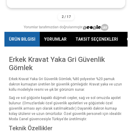
Yorumlar tarafımızdan doğrulanmıştır.
ÜRÜN BİLGİSİ
YORUMLAR
TAKSİT SEÇENEKLERİ
ÖN
Erkek Kravat Yaka Gri Güvenlik
Gömlek
Erkek Kravat Yaka Gri Güvenlik Gömlek; %80 polyester %20 pamuk
dakron kumaştan üretilen bir güvenlik gömleğidir. Kravat yaka ve uzun
kollu modeliyle resmi ve şık bir görünüm sunar.
Sağ ve sol göğüste kapaklı düğmeli cepler, sağ ve sol omuzda apolet
bulunur. (Omuzlardaki özel güvenlik apoletleri ve göğüsteki özel
güvenlik arması ayrı olarak satılmaktadır.) Dayanıklı dakron kumaşı
kolay ütülenir ve uzun ömürlüdür. Özel güvenlik personeli için idealdir.
Moda Canel güvencesiyle Türkiye’de üretilmiştir.
Teknik Özellikler