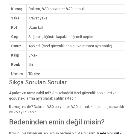
Kumaş
Dakron, %80 polyester %20 pamuk
Yaka
Kravat yaka
Kol
Uzun kol
Cep
Sağ-sol göğüste kapaklı düğmeli cepler
Omuz
Apoletli (özel güvenlik apoleti ve arması ayrı satılır)
Kalıp
Erkek
Renk
Gri
Üretim
Türkiye
Sıkça Sorulan Sorular
Apolet ve arma dahil mi?
Omuzlardaki özel güvenlik apoletleri ve
göğüsteki arma ayrı olarak satılmaktadır.
Kumaşı nedir?
Dakron; %80 polyester %20 pamuk karışımıdır, dayanıklı
ve kolay ütülenir.
Bedeninden emin değil misin?
Boyunu ve kilonu gir, en uygun bedeni birlikte bulalım:
Bedenini Bul »