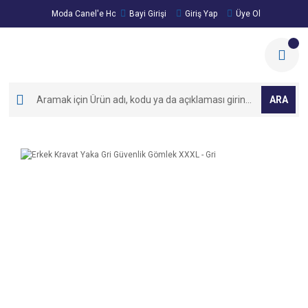
Moda Canel'e Hoşgeldiniz!
Bayi Girişi
Giriş Yap
Üye Ol
ARA