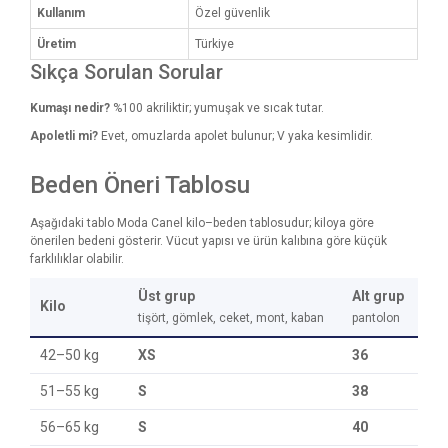
Kullanım
Özel güvenlik
Üretim
Türkiye
Sıkça Sorulan Sorular
Kumaşı nedir?
%100 akriliktir; yumuşak ve sıcak tutar.
Apoletli mi?
Evet, omuzlarda apolet bulunur; V yaka kesimlidir.
Beden Öneri Tablosu
Aşağıdaki tablo Moda Canel kilo–beden tablosudur; kiloya göre
önerilen bedeni gösterir. Vücut yapısı ve ürün kalıbına göre küçük
farklılıklar olabilir.
Üst grup
Alt grup
Kilo
tişört, gömlek, ceket, mont, kaban
pantolon
42–50 kg
XS
36
51–55 kg
S
38
56–65 kg
S
40