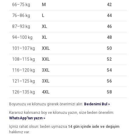
66–75 kg
M
42
76–86 kg
L
44
87–93 kg
XL
46
94–100 kg
XL
48
101–107 kg
XXL
50
108–115 kg
XXL
52
116–120 kg
3XL
54
121–125 kg
3XL
56
126–135 kg
4XL
58
Boyunuzu ve kilonuzu girerek önerimizi alın:
Bedenimi Bul »
Kararsız kalırsanız boy ve kilonuzu yazın, size beden önerelim:
WhatsApp'tan yazın »
İçiniz rahat olsun: beden uymazsa
14 gün içinde iade ve değişim
hakkınız var.