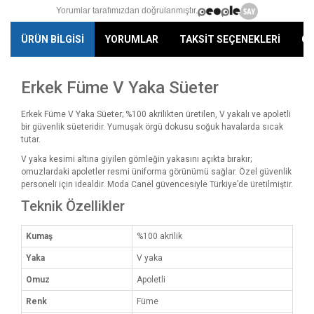
Yorumlar tarafımızdan doğrulanmıştır.
ÜRÜN BİLGİSİ
YORUMLAR
TAKSİT SEÇENEKLERİ
ÖN
Erkek Füme V Yaka Süeter
Erkek Füme V Yaka Süeter; %100 akrilikten üretilen, V yakalı ve apoletli
bir güvenlik süeteridir. Yumuşak örgü dokusu soğuk havalarda sıcak
tutar.
V yaka kesimi altına giyilen gömleğin yakasını açıkta bırakır;
omuzlardaki apoletler resmi üniforma görünümü sağlar. Özel güvenlik
personeli için idealdir. Moda Canel güvencesiyle Türkiye’de üretilmiştir.
Teknik Özellikler
Kumaş
%100 akrilik
Yaka
V yaka
Omuz
Apoletli
Renk
Füme