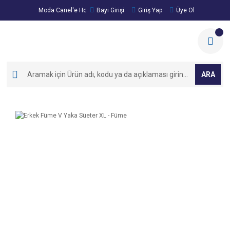
Moda Canel'e Hoşgeldiniz!
Bayi Girişi
Giriş Yap
Üye Ol
ARA